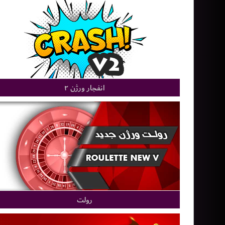
انفجار ورژن ۲
رولت