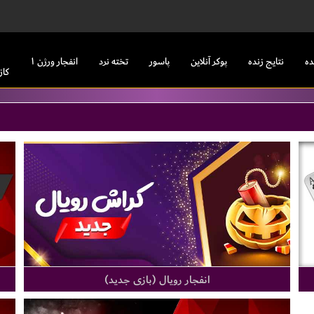
ده
نتایج زنده
پوکر آنلاین
پاسور
تخته نرد
انفجار ورژن ۱
کاز
انفجار‌ رویال (بازی جدید)