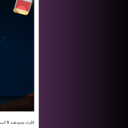
کارت جدیدعدد 9 است و جمع اعداد 21 میشود . در این مرحله نیازی به گرفتن کارت نیست و باید کلید ایست را فشار دهیم.