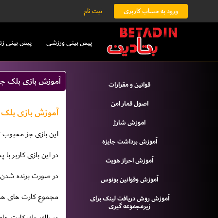
ورود به حساب کاربری
ثبت نام
پیش بینی ورزشی
پیش بینی زن
آموزش بازی بلک 
قوانين و مقرارات
اصول قمار امن
آموزش بازی بلک جک 
اموزش شارژ
اين بازى جز محبوب ترين بازى هاى ك
آموزش برداشت جایزه
در اين بازى كاربر با
آموزش احراز هویت
در صورت برنده شدن م
آموزش وقوانين بونوس
مجموع كارت هاى هركس به عدد ٢١ نزديكتر
آموزش روش دریافت لينک براى
زيرمجموعه گيرى
در بلك جك كارت هاى ٢ تا ١٠ بر مبناى اعداد مندرج بر روى كارت محاسبه م