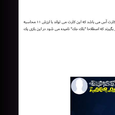
ارزش ١٠ را دارند اما كارت فوق العاده اى كه در اين بازى وجود دارد كارت آس مى باشد كه اين كارت مى تواند با ارزش ١١ محاسبه
 بگيرند كه اصطلاحا "بلك جك" ناميده مى شود در اين بازى يك