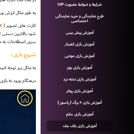
شرایط و ضوابط عضویت VIP
به طور مثال ارزش ورق ٦ همان ٦ محاسبه مى 
طرح نمايندگى و خريد نمايندگى
اختصاصى
كارت هاى تصوير
( K و J و Q )
آموزش پيش بينی
شود بالاترين دستى ك
سرى اصطلاحات به صو
آموزش بازی انفجار
شروع بازی :
آموزش بازی مونتی
به مثال زیر توجه کنید.
أموزش بازی بوم
آموزش بازی تخته نرد
درهنگام ورود به بازی
آموزش بازی پوکر
آموزش بازی ۴ برگ { پاسور }
آموزش بازی حکم
آموزش بازی بلک جک