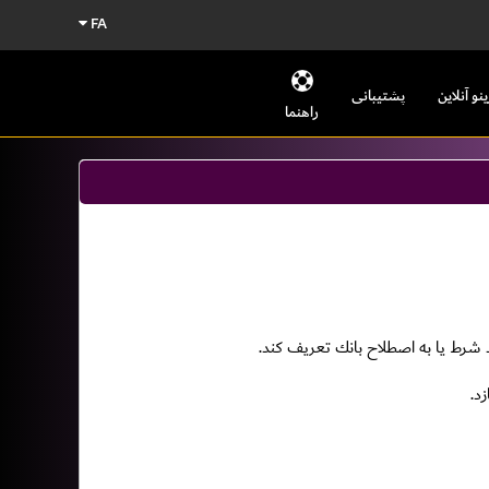
FA
ینو آنلاین
پشتیبانی
راهنما
د شرط يا به اصطلاح بانك تعريف كند.
د.