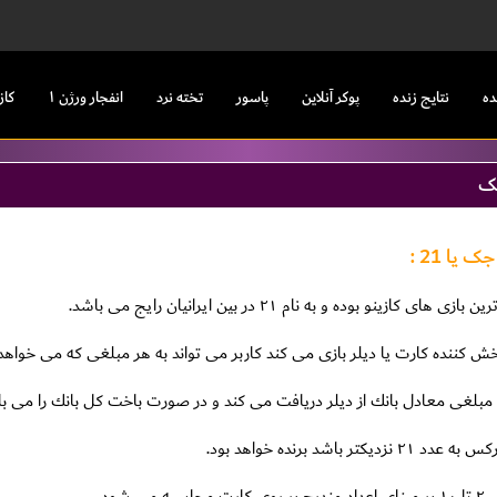
ده
نتایج زنده
پوکر آنلاین
پاسور
تخته نرد
انفجار ورژن ۱
کاز
جک
یا 21 :
ازينو بوده و به نام ٢١ در بين ايرانيان رايج مى باشد.
 پخش كننده كارت يا ديلر بازى مى كند كاربر مى تواند به هر مبلغى كه مى خواه
بلغى معادل بانك از ديلر دريافت مى كند و در صورت باخت كل بانك را مى باز
 باشد برنده خواهد بود.
ى شود.