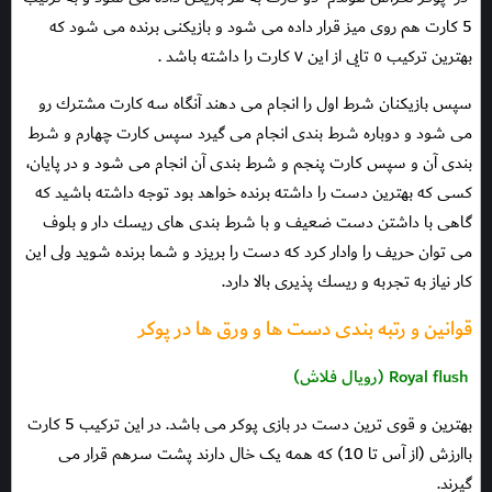
5 كارت هم روى ميز قرار داده مى شود و بازيكنى برنده مى شود كه
بهترين تركيب ٥ تايى از اين ٧ كارت را داشته باشد .
سپس بازيكنان شرط اول را انجام مى دهند آنگاه سه كارت مشترك رو
مى شود و دوباره شرط بندى انجام مى گيرد سپس كارت چهارم و شرط
بندى آن و سپس كارت پنجم و شرط بندى آن انجام مى شود و در پايان،
كسى كه بهترين دست را داشته برنده خواهد بود توجه داشته باشيد كه
گاهى با داشتن دست ضعيف و با شرط بندى هاى ريسك دار و بلوف
مى توان حريف را وادار كرد كه دست را بريزد و شما برنده شويد ولى اين
كار نياز به تجربه و ريسك پذيرى بالا دارد.
قوانين و رتبه بندى دست ها و ورق ها در پوكر
Royal flush (رویال فلاش)
بهترین و قوی ترین دست در بازی پوکر می باشد. در این ترکیب 5 کارت
باارزش (از آس تا 10) که همه یک خال دارند پشت سرهم قرار می
گیرند.