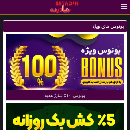
بونوس های ویژه
بونوس۱۰۰٪ شارژ هدیه