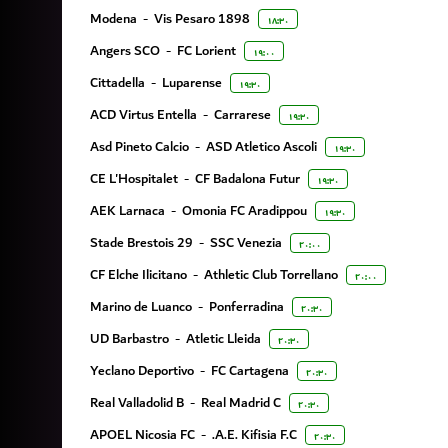
Modena
-
Vis Pesaro 1898
۱۸:۳۰
Angers SCO
-
FC Lorient
۱۹:۰۰
Cittadella
-
Luparense
۱۹:۳۰
ACD Virtus Entella
-
Carrarese
۱۹:۳۰
Asd Pineto Calcio
-
ASD Atletico Ascoli
۱۹:۳۰
CE L'Hospitalet
-
CF Badalona Futur
۱۹:۳۰
AEK Larnaca
-
Omonia FC Aradippou
۱۹:۳۰
Stade Brestois 29
-
SSC Venezia
۲۰:۰۰
CF Elche Ilicitano
-
Athletic Club Torrellano
۲۰:۰۰
Marino de Luanco
-
Ponferradina
۲۰:۳۰
UD Barbastro
-
Atletic Lleida
۲۰:۳۰
Yeclano Deportivo
-
FC Cartagena
۲۰:۳۰
Real Valladolid B
-
Real Madrid C
۲۰:۳۰
APOEL Nicosia FC
-
A.E. Kifisia F.C.
۲۰:۳۰