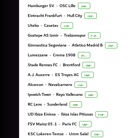
Hamburger SV
-
OSC Lille
۱۶:۳۰
Eintracht Frankfurt
-
Hull City
۱۶:۳۰
Utebo
-
Casetas
۱۱:۳۰
Goztepe AS Izmir
-
Trabzonspor
۲۰:۳۰
Gimnastica Segoviana
-
Atletico Madrid B
۱۲:۳۰
Lumezzane
-
Crema 1908
۱۲:۰۰
Stade Rennes FC
-
Brentford
۱۸:۳۰
A.J. Auxerre
-
ES Troyes AC
۱۹:۳۰
Alcorcon
-
Navalcarnero
۱۱:۳۰
Ipswich Town
-
Rayo Vallecano
۱۷:۳۰
RC Lens
-
Sunderland
۱۷:۳۰
UD Ibiza Eivissa
-
Ibiza Islas Pitiusas
۲۱:۳۰
1. FSV Mainz 05
-
Paris FC
۱۸:۳۰
KSC Lokeren-Temse
-
Umm Salal
۱۶:۳۰