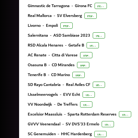
Gimnastic de Tarragona
-
Girona FC
۲۲:۰۰
Real Mallorca
-
SV Elversberg
۲۲:۳۰
Livorno
-
Empoli
۲۲:۳۰
Salernitana
-
ASD Sambiase 2023
۱۹:۰۰
RSD Alcala Henares
-
Getafe B
۱۲:۰۰
AC Renate
-
Citta di Varese
۱۲:۳۰
Osasuna B
-
CD Mirandes
۱۳:۳۰
Tenerife B
-
CD Marino
۱۳:۳۰
SD Rayo Cantabria
-
Real Aviles CF
۱۴:۰۰
IJsselmeervogels
-
EVV Echt
۱۶:۰۰
VV Noordwijk
-
De Treffers
۱۶:۰۰
Excelsior Maassluis
-
Sparta Rotterdam Reserves
۱۶:۰۰
GVVV Veenendaal
-
SV DVS'33 Ermelo
۱۶:۰۰
SC Genemuiden
-
HHC Hardenberg
۱۶:۰۰