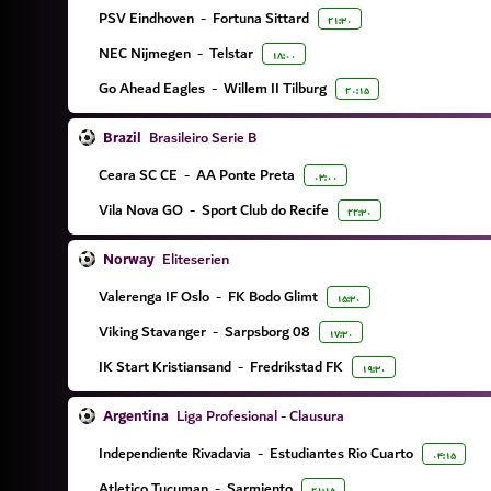
PSV Eindhoven
-
Fortuna Sittard
۲۱:۳۰
NEC Nijmegen
-
Telstar
۱۸:۰۰
Go Ahead Eagles
-
Willem II Tilburg
۲۰:۱۵
Brazil
Brasileiro Serie B
Ceara SC CE
-
AA Ponte Preta
۰۳:۰۰
Vila Nova GO
-
Sport Club do Recife
۲۲:۳۰
Norway
Eliteserien
Valerenga IF Oslo
-
FK Bodo Glimt
۱۵:۳۰
Viking Stavanger
-
Sarpsborg 08
۱۷:۳۰
IK Start Kristiansand
-
Fredrikstad FK
۱۹:۳۰
Argentina
Liga Profesional - Clausura
Independiente Rivadavia
-
Estudiantes Rio Cuarto
۰۴:۱۵
Atletico Tucuman
-
Sarmiento