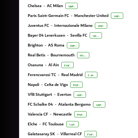
Chelsea
-
AC Milan
۱۵:۳۰
Paris Saint-Germain FC
-
Manchester United
۱۸:۳۰
Juventus FC
-
Internazionale Milano
۱۴:۳۰
Bayer 04 Leverkusen
-
Sevilla FC
۱۷:۰۰
Brighton
-
AS Roma
۱۷:۳۰
Real Betis
-
Bournemouth
۲۲:۰۰
Osasuna
-
Al Ain
۲۱:۳۰
Ferencvarosi TC
-
Real Madrid
۲۰:۳۰
Napoli
-
Celta de Vigo
۲۲:۳۰
VfB Stuttgart
-
Everton
۱۸:۳۰
FC Schalke 04
-
Atalanta Bergamo
۱۸:۳۰
Valencia CF
-
Newcastle
۲۲:۳۰
Elche
-
FC Toulouse
۱۱:۳۰
Galatasaray SK
-
Villarreal CF
۲۱:۳۰