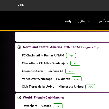
FA
ینو آنلاین
پشتیبانی
راهنما
North and Central America
CONCACAF Leagues Cup
FC Cincinnati
-
Pumas UNAM
۰۳:۳۰
Charlotte
-
CF Atlas Guadalajara
۰۳:۰۰
Columbus Crew
-
Pachuca CF
۰۳:۰۰
Vancouver Whitecaps
-
FC Juarez
۰۶:۰۰
Club Tigres de la UANL
-
Minnesota United
۰۴:۳۰
World
Friendly Club Matches
Tottenham
-
Getafe
۱۷:۳۰