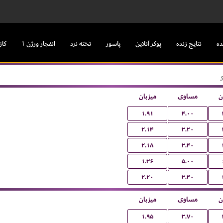
ده
نتایج زنده
پوکر آنلاین
پاسور
تخته نرد
انفجار ورژن ۱
کاز
ن
مساوی
میزبان
۱.۹۱
۴.۰۰
۲.۱۴
۳.۲۰
۲.۱۸
۳.۴۰
۱.۳۶
۵.۰۰
۲.۲۰
۳.۴۰
ن
مساوی
میزبان
۱.۹۵
۳.۷۰