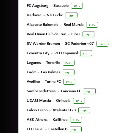
FC Augsburg
-
Sassuolo
۱۷:۰۰
Karlovac
-
NK Lucko
۱۱:۳۰
Albacete Balompie
-
Real Murcia
۱۱:۳۰
Real Union Club de Irun
-
Eibar
۱۳:۰۰
SV Werder Bremen
-
SC Paderborn 07
۱۷:۳۰
Coventry City
-
RCD Espanyol
۲۰:۰۰
Leganes
-
Tenerife
۲۰:۳۰
Cadiz
-
Las Palmas
۲۳:۰۰
Avellino
-
Torino FC
۲۲:۰۰
Sambenedettese
-
Lanciano FC
۲۲:۰۰
UCAM Murcia
-
Orihuela
۱۲:۰۰
Calcio Lecco
-
Atalanta U23
۱۲:۳۰
AEK Athens
-
Kallithea
۲۰:۳۰
CD Teruel
-
Castellon B
۲۲:۰۰