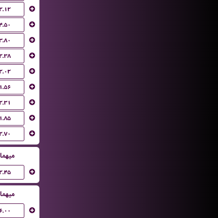
۲.۱۲
۴.۵۰
۳.۸۰
۲.۳۸
۲.۰۲
۱.۵۶
۲.۳۱
۱.۸۵
۲.۷۰
میهما
۲.۴۵
میهما
۶.۰۰