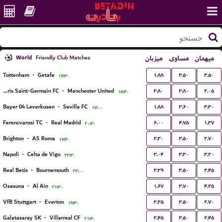
World
میزبان
مساوی
میهمان
Friendly Club Matches
۱.۸۸
۳.۵۰
۳.۵۰
Tottenham
-
Getafe
۱۷:۳۰
۲.۸۰
۳.۸۰
۲.۰۵
Paris Saint-Germain FC
-
Manchester United
۱۸:۳۰
۱.۸۸
۳.۶۰
۳.۳۰
Bayer 04 Leverkusen
-
Sevilla FC
۱۷:۰۰
۶.۰۰
۴.۷۵
۱.۳۷
Ferencvarosi TC
-
Real Madrid
۲۰:۳۰
۲.۳۰
۳.۵۰
۲.۷۰
Brighton
-
AS Roma
۱۷:۳۰
۲.۰۴
۳.۳۰
۳.۲۰
Napoli
-
Celta de Vigo
۲۲:۳۰
۲.۳۹
۳.۵۰
۲.۴۵
Real Betis
-
Bournemouth
۲۲:۰۰
۱.۶۷
۳.۷۰
۴.۲۵
Osasuna
-
Al Ain
۲۱:۳۰
۲.۲۵
۳.۵۰
۲.۷۰
VfB Stuttgart
-
Everton
۱۸:۳۰
۲.۴۵
۳.۵۰
۲.۴۵
Galatasaray SK
-
Villarreal CF
۲۱:۳۰