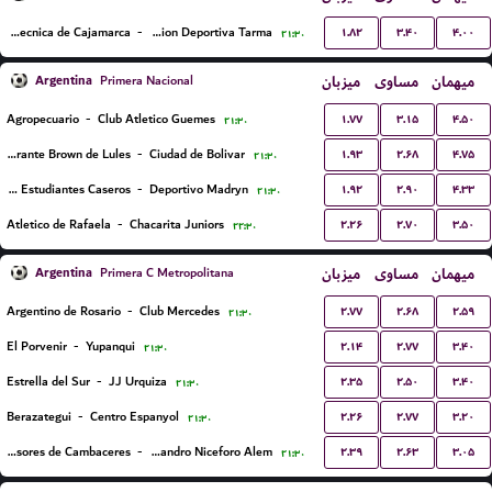
۱.۸۲
۳.۴۰
۴.۰۰
Universidad Tecnica de Cajamarca
-
Asociacion Deportiva Tarma
۲۱:۳۰
Argentina
میزبان
مساوی
میهمان
Primera Nacional
۱.۷۷
۳.۱۵
۴.۵۰
Agropecuario
-
Club Atletico Guemes
۲۱:۳۰
۱.۹۳
۲.۶۸
۴.۷۵
Almirante Brown de Lules
-
Ciudad de Bolivar
۲۱:۳۰
۱.۹۲
۲.۹۰
۴.۳۳
CA Estudiantes Caseros
-
Deportivo Madryn
۲۱:۳۰
۲.۲۶
۲.۷۰
۳.۵۰
Atletico de Rafaela
-
Chacarita Juniors
۲۲:۳۰
Argentina
میزبان
مساوی
میهمان
Primera C Metropolitana
۲.۷۷
۲.۶۸
۲.۵۹
Argentino de Rosario
-
Club Mercedes
۲۱:۳۰
۲.۱۴
۲.۷۷
۳.۴۰
El Porvenir
-
Yupanqui
۲۱:۳۰
۲.۳۵
۲.۵۰
۳.۴۰
Estrella del Sur
-
JJ Urquiza
۲۱:۳۰
۲.۲۶
۲.۷۷
۳.۲۰
Berazategui
-
Centro Espanyol
۲۱:۳۰
۲.۳۹
۲.۶۳
۳.۰۵
Defensores de Cambaceres
-
Club Leandro Niceforo Alem
۲۱:۳۰