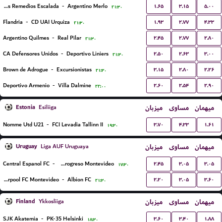
۱.۶۵
۳.۱۵
۵.۰۰
Talleres Remedios Escalada
-
Argentino Merlo
۲۱:۳۰
۱.۹۳
۲.۷۷
۴.۳۳
Flandria
-
CD UAI Urquiza
۲۱:۳۰
۲.۴۵
۲.۷۷
۲.۸۰
Argentino Quilmes
-
Real Pilar
۲۱:۳۰
۲.۵۰
۲.۶۳
۳.۰۰
CA Defensores Unidos
-
Deportivo Liniers
۲۱:۳۰
۳.۱۵
۲.۸۰
۲.۲۶
Brown de Adrogue
-
Excursionistas
۲۱:۳۰
۲.۶۰
۲.۵۴
۲.۹۰
Deportivo Armenio
-
Villa Dalmine
۲۲:۰۰
Estonia
میزبان
مساوی
میهمان
Esiliiga
۳.۷۰
۴.۳۳
۱.۶۱
Nomme Utd U21
-
FCI Levadia Tallinn II
۱۹:۳۰
Uruguay
میزبان
مساوی
میهمان
Liga AUF Uruguaya
۲.۴۵
۳.۰۵
۳.۰۵
Central Espanol FC
-
CA Progreso Montevideo
۱۷:۳۰
۲.۲۰
۳.۰۵
۳.۶۰
Liverpool FC Montevideo
-
Albion FC
۲۱:۳۰
Finland
میزبان
مساوی
میهمان
Ykkosliiga
۳.۶۰
۳.۴۰
۱.۸۸
SJK Akatemia
-
PK-35 Helsinki
۱۸:۳۰