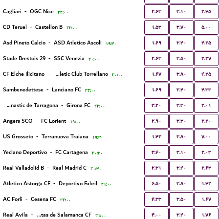
۲.۶۳
۳.۱۰
۲.۴۵
Cagliari
-
OGC Nice
۲۲:۰۰
۱.۵۳
۳.۷۰
۵.۰۰
CD Teruel
-
Castellon B
۲۲:۰۰
۱.۶۹
۳.۴۰
۴.۲۵
Asd Pineto Calcio
-
ASD Atletico Ascoli
۱۹:۳۰
۲.۶۳
۳.۵۰
۲.۲۷
Stade Brestois 29
-
SSC Venezia
۲۰:۰۰
۱.۶۷
۳.۸۰
۴.۲۵
CF Elche Ilicitano
-
Athletic Club Torrellano
۲۰:۰۰
۱.۶۹
۳.۴۰
۴.۳۳
Sambenedettese
-
Lanciano FC
۲۲:۰۰
۳.۲۰
۳.۳۰
۲.۰۱
Gimnastic de Tarragona
-
Girona FC
۲۲:۰۰
۲.۹۰
۳.۳۰
۲.۲۰
Angers SCO
-
FC Lorient
۱۹:۰۰
۱.۴۲
۳.۸۰
۷.۰۰
US Grosseto
-
Terranuova Traiana
۱۹:۳۰
۳.۴۰
۳.۱۰
۲.۰۳
Yeclano Deportivo
-
FC Cartagena
۲۰:۳۰
۲.۳۱
۳.۴۰
۲.۶۳
Real Valladolid B
-
Real Madrid C
۲۰:۳۰
۶.۵۰
۳.۸۰
۱.۴۲
Atletico Astorga CF
-
Deportivo Fabril
۲۱:۰۰
۴.۳۳
۳.۵۰
۱.۶۷
AC Forli
-
Cesena FC
۲۲:۰۰
۴.۰۰
۳.۴۰
۱.۷۶
Real Avila
-
Unionistas de Salamanca CF
۲۱:۰۰