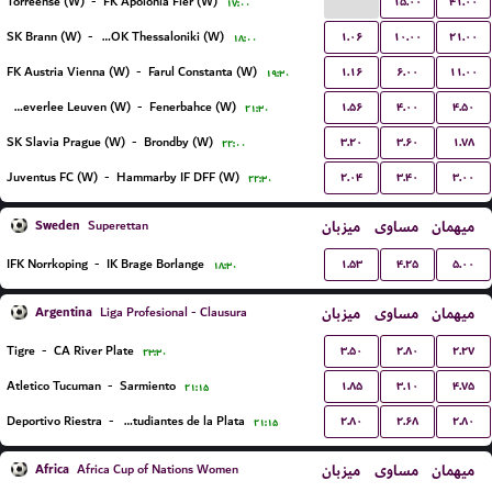
...
۱۵.۰۰
۴۱.۰۰
Torreense (W)
-
FK Apolonia Fier (W)
۱۷:۰۰
۱.۰۶
۱۰.۰۰
۲۱.۰۰
SK Brann (W)
-
FC PAOK Thessaloniki (W)
۱۸:۰۰
۱.۱۶
۶.۰۰
۱۱.۰۰
FK Austria Vienna (W)
-
Farul Constanta (W)
۱۹:۳۰
۱.۵۶
۴.۰۰
۴.۵۰
Oud-Heverlee Leuven (W)
-
Fenerbahce (W)
۲۱:۳۰
۳.۲۰
۳.۶۰
۱.۷۸
SK Slavia Prague (W)
-
Brondby (W)
۲۲:۰۰
۲.۰۴
۳.۴۰
۳.۰۰
Juventus FC (W)
-
Hammarby IF DFF (W)
۲۲:۳۰
Sweden
میزبان
مساوی
میهمان
Superettan
۱.۵۳
۴.۲۵
۵.۰۰
IFK Norrkoping
-
IK Brage Borlange
۱۸:۳۰
Argentina
میزبان
مساوی
میهمان
Liga Profesional - Clausura
۳.۵۰
۲.۸۰
۲.۲۷
Tigre
-
CA River Plate
۲۳:۳۰
۱.۸۵
۳.۱۰
۴.۷۵
Atletico Tucuman
-
Sarmiento
۲۱:۱۵
۲.۸۰
۲.۶۸
۲.۸۰
Deportivo Riestra
-
Estudiantes de la Plata
۲۱:۱۵
Africa
میزبان
مساوی
میهمان
Africa Cup of Nations Women