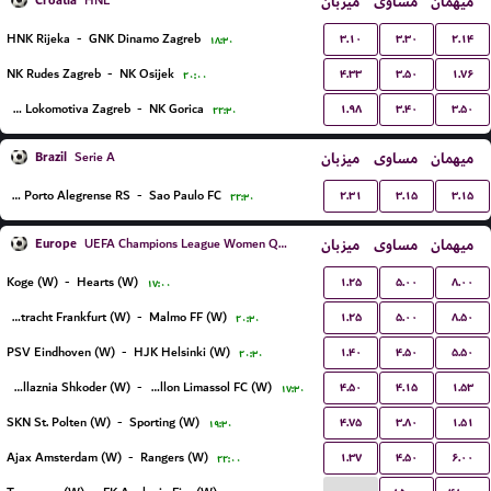
Croatia
میزبان
مساوی
میهمان
HNL
۳.۱۰
۳.۳۰
۲.۱۴
HNK Rijeka
-
GNK Dinamo Zagreb
۱۸:۳۰
۴.۳۳
۳.۵۰
۱.۷۶
NK Rudes Zagreb
-
NK Osijek
۲۰:۰۰
۱.۹۸
۳.۴۰
۳.۵۰
NK Lokomotiva Zagreb
-
NK Gorica
۲۲:۳۰
Brazil
میزبان
مساوی
میهمان
Serie A
۲.۳۱
۳.۱۵
۳.۱۵
Gremio Porto Alegrense RS
-
Sao Paulo FC
۲۲:۳۰
Europe
میزبان
مساوی
میهمان
UEFA Champions League Women Qualification
۱.۲۵
۵.۰۰
۸.۰۰
Koge (W)
-
Hearts (W)
۱۷:۰۰
۱.۲۵
۵.۰۰
۸.۵۰
Eintracht Frankfurt (W)
-
Malmo FF (W)
۲۰:۳۰
۱.۴۰
۴.۵۰
۵.۵۰
PSV Eindhoven (W)
-
HJK Helsinki (W)
۲۰:۳۰
۴.۵۰
۴.۱۵
۱.۵۳
KS Vllaznia Shkoder (W)
-
Apollon Limassol FC (W)
۱۷:۳۰
۴.۷۵
۳.۸۰
۱.۵۱
SKN St. Polten (W)
-
Sporting (W)
۱۹:۳۰
۱.۳۷
۴.۵۰
۶.۰۰
Ajax Amsterdam (W)
-
Rangers (W)
۲۲:۰۰