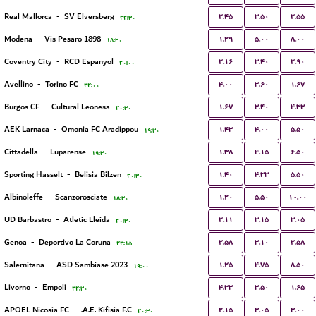
۲.۴۵
۳.۵۰
۲.۵۵
Real Mallorca
-
SV Elversberg
۲۲:۳۰
۱.۲۹
۵.۰۰
۸.۰۰
Modena
-
Vis Pesaro 1898
۱۸:۳۰
۲.۱۶
۳.۴۰
۲.۹۰
Coventry City
-
RCD Espanyol
۲۰:۰۰
۴.۰۰
۳.۶۰
۱.۶۷
Avellino
-
Torino FC
۲۲:۰۰
۱.۶۷
۳.۴۰
۴.۳۳
Burgos CF
-
Cultural Leonesa
۲۰:۳۰
۱.۴۳
۴.۰۰
۵.۵۰
AEK Larnaca
-
Omonia FC Aradippou
۱۹:۳۰
۱.۳۸
۴.۱۵
۶.۵۰
Cittadella
-
Luparense
۱۹:۳۰
۱.۴۰
۴.۳۳
۵.۵۰
Sporting Hasselt
-
Belisia Bilzen
۲۰:۳۰
۱.۲۰
۵.۵۰
۱۰.۰۰
Albinoleffe
-
Scanzorosciate
۱۸:۳۰
۲.۱۱
۳.۱۵
۳.۰۵
UD Barbastro
-
Atletic Lleida
۲۰:۳۰
۲.۵۸
۳.۱۰
۲.۵۸
Genoa
-
Deportivo La Coruna
۲۲:۱۵
۱.۲۵
۴.۷۵
۸.۵۰
Salernitana
-
ASD Sambiase 2023
۱۹:۰۰
۴.۳۳
۳.۵۰
۱.۶۵
Livorno
-
Empoli
۲۲:۳۰
۲.۱۵
۳.۰۵
۳.۰۰
APOEL Nicosia FC
-
A.E. Kifisia F.C.
۲۰:۳۰