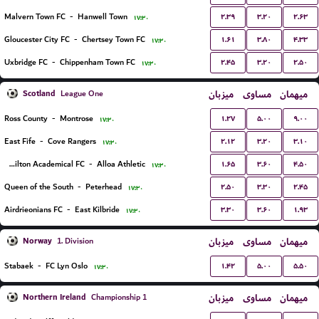
۲.۳۹
۳.۲۰
۲.۶۳
Malvern Town FC
-
Hanwell Town
۱۷:۳۰
۱.۶۱
۳.۸۰
۴.۳۳
Gloucester City FC
-
Chertsey Town FC
۱۷:۳۰
۲.۴۵
۳.۲۰
۲.۵۰
Uxbridge FC
-
Chippenham Town FC
۱۷:۳۰
Scotland
میزبان
مساوی
میهمان
League One
۱.۲۷
۵.۰۰
۹.۰۰
Ross County
-
Montrose
۱۷:۳۰
۲.۱۲
۳.۲۰
۳.۱۰
East Fife
-
Cove Rangers
۱۷:۳۰
۱.۶۵
۳.۶۰
۴.۵۰
Hamilton Academical FC
-
Alloa Athletic
۱۷:۳۰
۲.۵۰
۳.۳۰
۲.۴۵
Queen of the South
-
Peterhead
۱۷:۳۰
۳.۳۰
۳.۶۰
۱.۹۳
Airdrieonians FC
-
East Kilbride
۱۷:۳۰
Norway
میزبان
مساوی
میهمان
1. Division
۱.۴۲
۵.۰۰
۵.۵۰
Stabaek
-
FC Lyn Oslo
۱۷:۳۰
Northern Ireland
میزبان
مساوی
میهمان
Championship 1