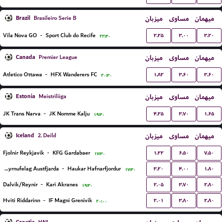
Brazil
میزبان
مساوی
میهمان
Brasileiro Serie B
۲.۲۵
۳.۰۰
۳.۲۰
Vila Nova GO
-
Sport Club do Recife
۲۲:۳۰
Canada
میزبان
مساوی
میهمان
Premier League
۱.۸۲
۳.۶۰
۳.۶۰
Atletico Ottawa
-
HFX Wanderers FC
۲۰:۳۰
Estonia
میزبان
مساوی
میهمان
Meistriliiga
۴.۲۵
۳.۷۰
۱.۶۵
JK Trans Narva
-
JK Nomme Kalju
۱۹:۳۰
Iceland
میزبان
مساوی
میهمان
2. Deild
۱.۲۲
۶.۵۰
۷.۵۰
Fjolnir Reykjavik
-
KFG Gardabaer
۱۷:۳۰
۳.۲۰
۴.۰۰
۱.۸۰
Knattspyrnufelag Austfjarda
-
Haukar Hafnarfjordur
۱۷:۳۰
۲.۰۵
۳.۷۰
۲.۸۰
Dalvik/Reynir
-
Kari Akranes
۱۹:۳۰
۲.۰۱
۳.۸۰
۲.۸۰
Hviti Riddarinn
-
IF Magni Grenivik
۲۰:۰۰