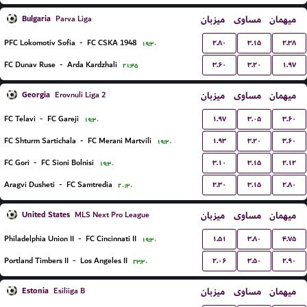
Bulgaria
میزبان
مساوی
میهمان
Parva Liga
۲.۸۰
۳.۱۵
۲.۳۸
PFC Lokomotiv Sofia
-
FC CSKA 1948
۱۹:۳۰
۳.۶۰
۳.۲۰
۱.۹۷
FC Dunav Ruse
-
Arda Kardzhali
۲۱:۴۵
Georgia
میزبان
مساوی
میهمان
Erovnuli Liga 2
۱.۹۷
۳.۰۵
۳.۶۰
FC Telavi
-
FC Gareji
۱۹:۳۰
۱.۹۳
۳.۲۰
۳.۶۰
FC Shturm Sartichala
-
FC Merani Martvili
۱۹:۳۰
۳.۱۰
۳.۱۵
۲.۱۲
FC Gori
-
FC Sioni Bolnisi
۱۹:۳۰
۲.۳۰
۳.۱۵
۲.۸۰
Aragvi Dusheti
-
FC Samtredia
۲۰:۳۰
United States
میزبان
مساوی
میهمان
MLS Next Pro League
۱.۵۱
۳.۸۰
۴.۷۵
Philadelphia Union II
-
FC Cincinnati II
۱۹:۳۰
۲.۰۶
۳.۵۰
۲.۹۰
Portland Timbers II
-
Los Angeles II
۲۳:۳۰
Estonia
میزبان
مساوی
میهمان
Esiliiga B