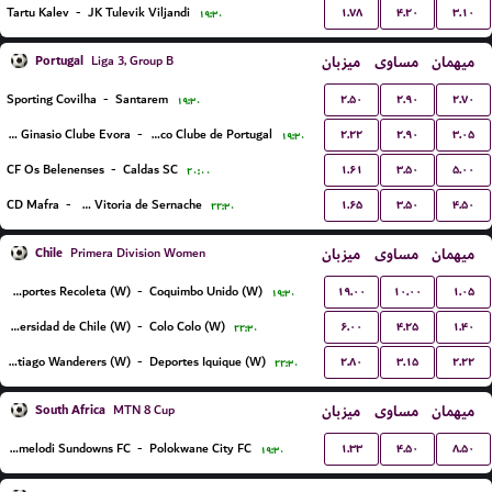
۱.۷۸
۴.۲۰
۳.۱۰
Tartu Kalev
-
JK Tulevik Viljandi
۱۹:۳۰
Portugal
میزبان
مساوی
میهمان
Liga 3, Group B
۲.۵۰
۲.۹۰
۲.۷۰
Sporting Covilha
-
Santarem
۱۹:۳۰
۲.۲۲
۲.۹۰
۳.۰۵
Lusitano Ginasio Clube Evora
-
Atletico Clube de Portugal
۱۹:۳۰
۱.۶۱
۳.۵۰
۵.۰۰
CF Os Belenenses
-
Caldas SC
۲۰:۰۰
۱.۶۵
۳.۵۰
۴.۵۰
CD Mafra
-
GD Vitoria de Sernache
۲۲:۳۰
Chile
میزبان
مساوی
میهمان
Primera Division Women
۱۹.۰۰
۱۰.۰۰
۱.۰۵
Deportes Recoleta (W)
-
Coquimbo Unido (W)
۱۹:۳۰
۶.۰۰
۴.۲۵
۱.۴۰
Universidad de Chile (W)
-
Colo Colo (W)
۲۲:۳۰
۲.۸۰
۳.۱۵
۲.۲۲
Santiago Wanderers (W)
-
Deportes Iquique (W)
۲۲:۳۰
South Africa
میزبان
مساوی
میهمان
MTN 8 Cup
۱.۳۳
۴.۵۰
۸.۵۰
Mamelodi Sundowns FC
-
Polokwane City FC
۱۹:۳۰