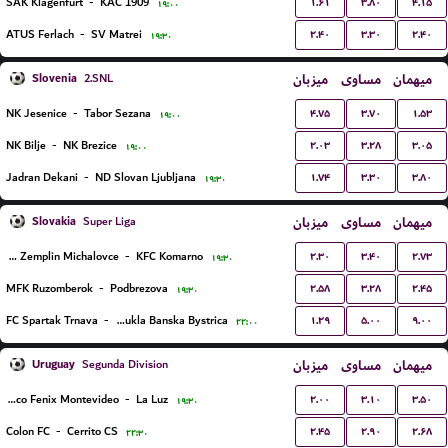
۱.۶۱
۳.۸۰
۴.۱۵
SAK Klagenfurt
-
KAC 1909
۱۹:۰۰
۲.۴۰
۳.۳۰
۲.۴۰
ATUS Ferlach
-
SV Matrei
۱۹:۳۰
Slovenia
میزبان
مساوی
میهمان
2.SNL
۴.۷۵
۳.۷۰
۱.۵۳
NK Jesenice
-
Tabor Sezana
۱۹:۰۰
۲.۰۳
۳.۲۸
۳.۰۵
NK Bilje
-
NK Brezice
۱۹:۰۰
۱.۷۴
۳.۳۰
۳.۸۰
Jadran Dekani
-
ND Slovan Ljubljana
۱۹:۳۰
Slovakia
میزبان
مساوی
میهمان
Super Liga
۲.۳۰
۳.۴۰
۲.۷۳
MFK Zemplin Michalovce
-
KFC Komarno
۱۹:۳۰
۲.۵۸
۳.۲۸
۲.۴۵
MFK Ruzomberok
-
Podbrezova
۱۹:۳۰
۱.۲۹
۵.۰۰
۹.۰۰
FC Spartak Trnava
-
FC Dukla Banska Bystrica
۲۲:۰۰
Uruguay
میزبان
مساوی
میهمان
Segunda Division
۲.۰۰
۳.۱۰
۳.۵۰
Centro Atletico Fenix Montevideo
-
La Luz
۱۹:۳۰
۲.۴۵
۲.۹۰
۲.۶۸
Colon FC
-
Cerrito CS
۲۲:۳۰