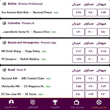
Bolivia
میزبان
مساوی
میهمان
Division Profesional
۲.۳۸
۳.۵۰
۲.۷۳
San Antonio Bulo Bulo
-
Nacional Potosi
۲۲:۳۰
Colombia
میزبان
مساوی
میهمان
Primera A
۱.۴۰
۴.۰۰
۷.۵۰
Independiente Santa Fe
-
Boyaca Chico
۲۲:۳۰
Bosnia and Herzegovina
میزبان
مساوی
میهمان
Premier Liga
۲.۱۲
۲.۹۰
۳.۱۵
NK Siroki Brijeg
-
Sloga Doboj
۲۲:۳۰
۱.۳۸
۴.۰۰
۷.۰۰
FK Sarajevo
-
Radnik Bijeljina
۲۲:۳۰
Brazil
میزبان
مساوی
میهمان
Serie D
۲.۲۷
۲.۹۰
۳.۰۰
Nacional AM
-
ABC Futebol Clube
۲۲:۳۰
۲.۵۵
۲.۹۰
۲.۶۳
Uberlandia MG
-
CS Alagoano AL
۲۳:۳۰
۳.۵۰
۲.۶۳
۲.۲۰
EC Sao Jose RS
-
SE Gama
۲۳:۳۰
Paraguay
میزبان
مساوی
میهمان
Championship Women
پیش بینی ورزشی
پیش بینی زنده
نتایج زنده
کازینو آنلاین
حساب کاربری