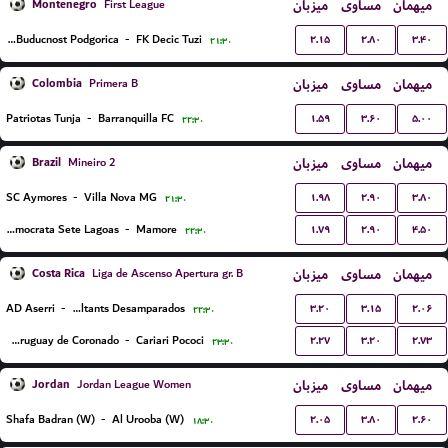
Montenegro
میزبان
مساوی
میهمان
First League
۲.۱۵
۲.۸۰
۳.۴۰
FK Buducnost Podgorica
-
FK Decic Tuzi
۲۱:۳۰
Colombia
میزبان
مساوی
میهمان
Primera B
۱.۵۹
۳.۶۰
۵.۰۰
Patriotas Tunja
-
Barranquilla FC
۲۲:۳۰
Brazil
میزبان
مساوی
میهمان
Mineiro 2
۱.۹۸
۲.۹۰
۳.۸۰
SC Aymores
-
Villa Nova MG
۲۱:۳۰
۱.۷۹
۲.۹۰
۴.۵۰
Democrata Sete Lagoas
-
Mamore
۲۲:۳۰
Costa Rica
میزبان
مساوی
میهمان
Liga de Ascenso Apertura gr. B
۳.۲۰
۳.۱۵
۲.۰۶
AD Aserri
-
Consultants Desamparados
۲۲:۳۰
۲.۲۷
۳.۲۰
۲.۷۳
CS Uruguay de Coronado
-
Cariari Pococi
۲۳:۳۰
Jordan
میزبان
مساوی
میهمان
Jordan League Women
۲.۰۵
۳.۸۰
۲.۶۰
Shafa Badran (W)
-
Al Urooba (W)
۱۸:۳۰