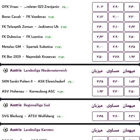
۲.۰۳
۲.۹۰
۳.۴۰
OFK Vrsac
-
FK Proleter 023 Zrenjanin
۱۹:۰۰
۲.۱۲
۳.۰۰
۳.۲۰
Borac Cacak
-
FK Vozdovac
۲۱:۳۰
۲.۴۰
۳.۱۰
۲.۶۳
FK Teleoptik Zemun
-
Jedinstvo Ub
۲۱:۳۰
۲.۶۳
۲.۹۰
۲.۵۰
FK Dubocica
-
FK Loznica
۲۱:۳۰
۳.۰۰
۲.۹۰
۲.۲۵
Metalac GM
-
Spartak Subotica
۲۱:۳۰
۳.۵۰
۳.۲۸
۱.۹۲
FK Bor 1919
-
Napredak Krusevac
۲۱:۳۰
Austria
میزبان
مساوی
میهمان
Landesliga Niederosterreich
۴.۲۵
۴.۲۰
۱.۵۳
SKN Sankt Polten II
-
ASK Ebreichsdorf
۱۹:۰۰
۱.۹۳
۳.۲۰
۳.۵۰
ASV Hohenau
-
Korneuburg ASC
۲۱:۳۰
Austria
میزبان
مساوی
میهمان
Regionalliga Sud
۲.۴۵
۳.۶۰
۲.۳۱
SVG Bleiburg
-
ATSV Wolfsberg
۱۹:۰۰
Austria
میزبان
مساوی
میهمان
Landesliga Karnten