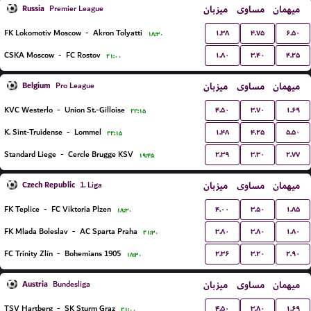
Russia
میزبان
مساوی
میهمان
Premier League
۱.۳۸
۴.۷۵
۶.۵۰
FK Lokomotiv Moscow
-
Akron Tolyatti
۱۸:۳۰
۱.۸۰
۳.۴۰
۴.۲۵
CSKA Moscow
-
FC Rostov
۲۱:۰۰
Belgium
میزبان
مساوی
میهمان
Pro League
۴.۵۰
۳.۷۰
۱.۶۹
KVC Westerlo
-
Union St.-Gilloise
۲۲:۱۵
۱.۴۸
۴.۲۵
۵.۵۰
K. Sint-Truidense
-
Lommel
۲۲:۱۵
۲.۳۹
۳.۳۰
۲.۷۷
Standard Liege
-
Cercle Brugge KSV
۱۹:۴۵
Czech Republic
میزبان
مساوی
میهمان
1. Liga
۴.۰۰
۳.۵۰
۱.۸۵
FK Teplice
-
FC Viktoria Plzen
۱۸:۳۰
۳.۸۰
۳.۸۰
۱.۸۰
FK Mlada Boleslav
-
AC Sparta Praha
۲۱:۳۰
۲.۳۶
۳.۲۰
۲.۹۰
FC Trinity Zlín
-
Bohemians 1905
۱۸:۳۰
Austria
میزبان
مساوی
میهمان
Bundesliga
۴.۵۰
۳.۸۰
۱.۶۹
TSV Hartberg
-
SK Sturm Graz
۲۱:۰۰