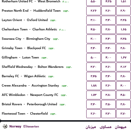
۵.۵۰
۴.۲۵
۱.۵۱
Rotherham United FC
-
West Bromwich
۲۰:۰۰
۲.۲۶
۳.۶۰
۲.۹۰
Preston North End
-
Huddersfield Town
۱۷:۳۰
۳.۱۰
۳.۴۰
۲.۲۵
Leyton Orient
-
Oxford United
۱۷:۳۰
۴.۵۰
۳.۸۰
۱.۶۵
Cheltenham Town
-
Charlton Athletic
۲۰:۰۰
۳.۰۰
۳.۴۰
۲.۳۵
Swansea City
-
Birmingham City
۱۷:۳۰
۲.۴۰
۳.۴۰
۲.۸۰
Grimsby Town
-
Blackpool FC
۱۷:۳۰
۵.۰۰
۴.۰۰
۱.۶۷
Gillingham
-
Luton Town
۱۷:۳۰
۳.۲۰
۳.۶۰
۲.۱۲
Sheffield Wednesday
-
Bolton Wanderers
۱۷:۳۰
۲.۴۵
۳.۴۰
۲.۸۰
Barnsley FC
-
Wigan Athletic
۱۷:۳۰
۱.۸۸
۳.۶۰
۴.۰۰
Crewe Alexandra
-
Accrington Stanley
۱۷:۳۰
۱.۷۳
۳.۸۰
۴.۵۰
AFC Wimbledon
-
Newport County FC
۱۷:۳۰
۲.۴۰
۳.۵۰
۲.۸۰
Bristol Rovers
-
Peterborough United
۱۷:۳۰
۲.۶۰
۳.۳۰
۲.۷۰
Fleetwood Town
-
Chesterfield
۱۷:۳۰
Norway
میزبان
مساوی
میهمان
Eliteserien