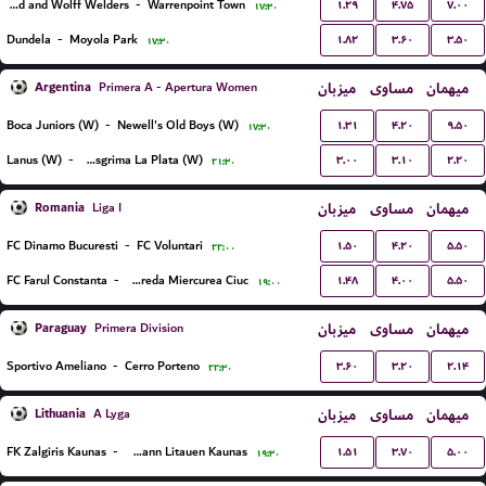
۱.۲۹
۴.۷۵
۷.۰۰
Harland and Wolff Welders
-
Warrenpoint Town
۱۷:۳۰
۱.۸۲
۳.۶۰
۳.۵۰
Dundela
-
Moyola Park
۱۷:۳۰
Argentina
میزبان
مساوی
میهمان
Primera A - Apertura Women
۱.۳۱
۴.۲۰
۹.۵۰
Boca Juniors (W)
-
Newell's Old Boys (W)
۱۷:۳۰
۳.۰۰
۳.۱۰
۲.۲۰
Lanus (W)
-
Gimnasia Y Esgrima La Plata (W)
۲۱:۳۰
Romania
میزبان
مساوی
میهمان
Liga I
۱.۵۰
۴.۲۰
۵.۵۰
FC Dinamo Bucuresti
-
FC Voluntari
۲۲:۰۰
۱.۴۸
۴.۰۰
۵.۵۰
FC Farul Constanta
-
FC Csikszereda Miercurea Ciuc
۱۹:۰۰
Paraguay
میزبان
مساوی
میهمان
Primera Division
۳.۶۰
۳.۲۰
۲.۱۴
Sportivo Ameliano
-
Cerro Porteno
۲۲:۳۰
Lithuania
میزبان
مساوی
میهمان
A Lyga
۱.۵۱
۳.۷۰
۵.۰۰
FK Zalgiris Kaunas
-
FC Hegelmann Litauen Kaunas
۱۹:۳۰