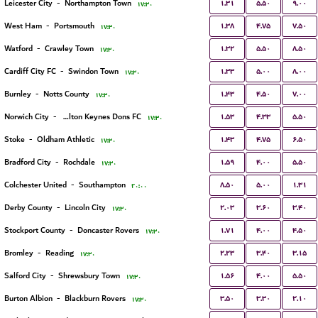
۱.۳۱
۵.۵۰
۹.۰۰
Leicester City
-
Northampton Town
۱۷:۳۰
۱.۳۸
۴.۷۵
۷.۵۰
West Ham
-
Portsmouth
۱۷:۳۰
۱.۳۲
۵.۵۰
۸.۵۰
Watford
-
Crawley Town
۱۷:۳۰
۱.۳۳
۵.۰۰
۸.۰۰
Cardiff City FC
-
Swindon Town
۱۷:۳۰
۱.۴۳
۴.۵۰
۷.۰۰
Burnley
-
Notts County
۱۷:۳۰
۱.۵۳
۴.۳۳
۵.۵۰
Norwich City
-
Milton Keynes Dons FC
۱۷:۳۰
۱.۴۳
۴.۷۵
۶.۵۰
Stoke
-
Oldham Athletic
۱۷:۳۰
۱.۵۹
۴.۰۰
۵.۵۰
Bradford City
-
Rochdale
۱۷:۳۰
۸.۵۰
۵.۰۰
۱.۳۱
Colchester United
-
Southampton
۲۰:۰۰
۲.۰۳
۳.۶۰
۳.۴۰
Derby County
-
Lincoln City
۱۷:۳۰
۱.۷۱
۴.۰۰
۴.۵۰
Stockport County
-
Doncaster Rovers
۱۷:۳۰
۲.۲۳
۳.۴۰
۳.۱۵
Bromley
-
Reading
۱۷:۳۰
۱.۵۶
۴.۰۰
۵.۵۰
Salford City
-
Shrewsbury Town
۱۷:۳۰
۳.۵۰
۳.۳۰
۲.۱۰
Burton Albion
-
Blackburn Rovers
۱۷:۳۰