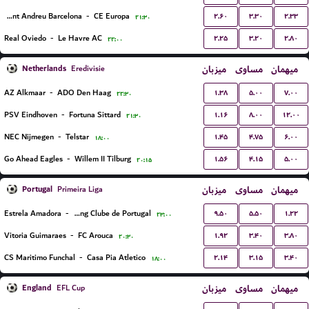
۲.۶۰
۳.۳۰
۲.۳۳
Sant Andreu Barcelona
-
CE Europa
۲۱:۳۰
۲.۲۵
۳.۲۰
۲.۸۰
Real Oviedo
-
Le Havre AC
۲۲:۰۰
Netherlands
میزبان
مساوی
میهمان
Eredivisie
۱.۳۸
۵.۰۰
۷.۰۰
AZ Alkmaar
-
ADO Den Haag
۲۲:۳۰
۱.۱۶
۸.۰۰
۱۲.۰۰
PSV Eindhoven
-
Fortuna Sittard
۲۱:۳۰
۱.۴۵
۴.۷۵
۶.۰۰
NEC Nijmegen
-
Telstar
۱۸:۰۰
۱.۵۶
۴.۱۵
۵.۰۰
Go Ahead Eagles
-
Willem II Tilburg
۲۰:۱۵
Portugal
میزبان
مساوی
میهمان
Primeira Liga
۹.۵۰
۵.۵۰
۱.۲۲
Estrela Amadora
-
Sporting Clube de Portugal
۲۳:۰۰
۱.۹۲
۳.۴۰
۳.۸۰
Vitoria Guimaraes
-
FC Arouca
۲۰:۳۰
۲.۱۴
۳.۱۵
۳.۴۰
CS Maritimo Funchal
-
Casa Pia Atletico
۱۸:۰۰
England
میزبان
مساوی
میهمان
EFL Cup