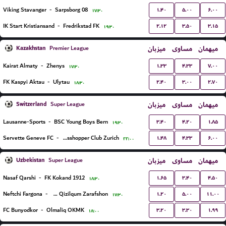
۱.۴۰
۵.۰۰
۶.۰۰
Viking Stavanger
-
Sarpsborg 08
۱۷:۳۰
۲.۱۲
۳.۵۰
۳.۱۵
IK Start Kristiansand
-
Fredrikstad FK
۱۹:۳۰
Kazakhstan
میزبان
مساوی
میهمان
Premier League
۱.۳۳
۴.۳۳
۷.۰۰
Kairat Almaty
-
Zhenys
۱۷:۳۰
۲.۴۰
۳.۰۰
۲.۷۰
FK Kaspyi Aktau
-
Ulytau
۱۸:۳۰
Switzerland
میزبان
مساوی
میهمان
Super League
۳.۴۰
۴.۲۰
۱.۸۵
Lausanne-Sports
-
BSC Young Boys Bern
۱۹:۳۰
۱.۴۸
۴.۳۳
۶.۰۰
Servette Geneve FC
-
Grasshopper Club Zurich
۲۲:۰۰
Uzbekistan
میزبان
مساوی
میهمان
Super League
۱.۶۵
۳.۴۰
۴.۵۰
Nasaf Qarshi
-
FK Kokand 1912
۱۸:۳۰
۱.۲۰
۵.۰۰
۱۱.۰۰
Neftchi Fargona
-
PFK Qizilqum Zarafshon
۱۷:۳۰
۳.۲۰
۳.۳۰
۱.۹۹
FC Bunyodkor
-
Olmaliq OKMK
۱۸:۰۰