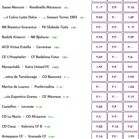
۲.۰۲
۳.۴۰
۳.۱۵
Sasso Marconi
-
Rondinella Marzocco
۱۹:۰۰
۴.۷۵
۴.۰۰
۱.۵۳
Sassari Calcio Latte Dolce
-
S.E.F. Sassari Torres 1903
۱۹:۰۰
۳.۲۰
۳.۲۰
۲.۰۴
NK Bratstvo Gracanica
-
FK Sloboda Tuzla
۱۹:۳۰
۲.۲۵
۳.۳۰
۲.۷۳
Radnik Krizevci
-
NK Bjelovar
۱۹:۳۰
۲.۱۲
۳.۲۰
۳.۰۰
ACD Virtus Entella
-
Carrarese
۱۹:۳۰
۲.۵۹
۳.۰۰
۲.۵۰
CE L'Hospitalet
-
CF Badalona Futur
۱۹:۳۰
۱.۹۳
۳.۴۰
۳.۳۰
Marsaxlokk
-
Gzira United FC
۱۹:۴۵
۲.۱۴
۳.۳۰
۲.۷۷
Gimnastica de Torrelavega
-
CD Basconia
۲۰:۰۰
۴.۰۰
۳.۱۰
۱.۸۵
Marino de Luanco
-
Ponferradina
۲۰:۳۰
۳.۱۰
۳.۰۰
۲.۱۶
Fundacio Esportiva Grama
-
CE Manresa
۲۰:۳۰
۲.۵۵
۳.۴۰
۲.۴۰
Castellon
-
Levante
۲۰:۳۰
۲.۸۰
۲.۹۰
۲.۴۰
CD La Nucia
-
CD Alcoyano
۲۱:۰۰
۲.۵۵
۳.۱۵
۲.۵۰
CD Cieza
-
Valencia CF B
۲۱:۳۰
۳.۱۵
۳.۳۰
۱.۹۹
Antequera CF
-
Granada CF
۲۱:۳۰