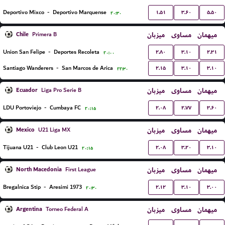
۱.۵۱
۳.۶۰
۵.۵۰
Deportivo Mixco
-
Deportivo Marquense
۲۰:۳۰
Chile
میزبان
مساوی
میهمان
Primera B
۲.۸۰
۳.۱۰
۲.۳۱
Union San Felipe
-
Deportes Recoleta
۲۰:۰۰
۲.۱۵
۳.۱۰
۳.۱۰
Santiago Wanderers
-
San Marcos de Arica
۲۲:۳۰
Ecuador
میزبان
مساوی
میهمان
Liga Pro Serie B
۲.۰۸
۲.۷۷
۳.۶۰
LDU Portoviejo
-
Cumbaya FC
۲۰:۱۵
Mexico
میزبان
مساوی
میهمان
U21 Liga MX
۲.۰۸
۳.۲۰
۳.۱۰
Tijuana U21
-
Club Leon U21
۲۰:۱۵
North Macedonia
میزبان
مساوی
میهمان
First League
۲.۱۲
۳.۱۰
۳.۰۰
Bregalnica Stip
-
Aresimi 1973
۲۰:۳۰
Argentina
میزبان
مساوی
میهمان
Torneo Federal A