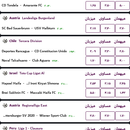
۱.۶۵
۳.۵۰
۵.۰۰
CD Tondela
-
Amarante FC
۲۰:۳۰
Austria
میزبان
مساوی
میهمان
Landesliga Burgenland
۲.۱۸
۳.۴۰
۲.۷۰
SC Bad Sauerbrunn
-
USV Halbturn
۲۰:۳۰
Chile
میزبان
مساوی
میهمان
Tercera Division
۲.۰۹
۳.۳۰
۲.۸۰
Deportes Rancagua
-
CD Constitucion Unido
۱۹:۳۰
۱.۷۰
۳.۵۰
۴.۰۰
Naval Talcahuano
-
Club Aguara
۲۲:۳۰
Israel
میزبان
مساوی
میهمان
Toto Cup Ligat Al
۲.۵۴
۳.۱۵
۲.۴۵
Hapoel Haifa
-
Hapoel Ironi Kiryat Shmona
۲۱:۰۰
۵.۵۰
۴.۱۵
۱.۴۳
Bnei Sakhnin FC
-
Maccabi Haifa FC
۲۱:۰۰
Austria
میزبان
مساوی
میهمان
Regionalliga East
۳.۸۰
۳.۷۰
۱.۷۰
Mattersburger SV 2020
-
Wiener Sport-Club
۲۱:۰۰
Peru
میزبان
مساوی
میهمان
Liga 1 - Clausura