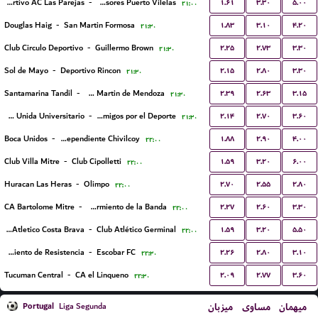
۱.۶۱
۳.۳۰
۵.۰۰
Sportivo AC Las Parejas
-
Defensores Puerto Vilelas
۲۱:۰۰
۱.۸۳
۳.۱۰
۴.۲۰
Douglas Haig
-
San Martin Formosa
۲۱:۳۰
۲.۲۵
۲.۷۳
۳.۳۰
Club Circulo Deportivo
-
Guillermo Brown
۲۱:۳۰
۲.۱۵
۲.۸۰
۳.۳۰
Sol de Mayo
-
Deportivo Rincon
۲۱:۳۰
۲.۳۹
۲.۶۳
۳.۱۵
Santamarina Tandil
-
San Martin de Mendoza
۲۱:۳۰
۲.۱۴
۲.۷۰
۳.۶۰
Juventud Unida Universitario
-
Fundación Amigos por el Deporte
۲۱:۳۰
۱.۸۸
۲.۹۰
۴.۰۰
Boca Unidos
-
Independiente Chivilcoy
۲۲:۰۰
۱.۵۹
۳.۲۰
۶.۰۰
Club Villa Mitre
-
Club Cipolletti
۲۲:۰۰
۲.۷۰
۲.۵۵
۲.۸۰
Huracan Las Heras
-
Olimpo
۲۲:۰۰
۲.۲۷
۲.۶۰
۳.۳۰
CA Bartolome Mitre
-
CA Sarmiento de la Banda
۲۲:۰۰
۱.۵۹
۳.۲۰
۵.۵۰
Club Atletico Costa Brava
-
Club Atlético Germinal
۲۲:۰۰
۲.۲۶
۲.۸۰
۳.۱۰
CA Sarmiento de Resistencia
-
Escobar FC
۲۲:۳۰
۲.۰۹
۲.۷۷
۳.۶۰
Tucuman Central
-
CA el Linqueno
۲۲:۳۰
Portugal
میزبان
مساوی
میهمان
Liga Segunda