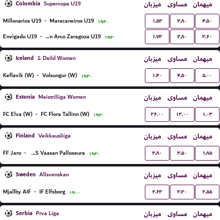
Colombia
میزبان
مساوی
میهمان
Supercopa U19
۱.۵۳
۳.۸۰
۴.۵۰
Millonarios U19
-
Maracaneiros U19
۱۹:۳۰
۱.۷۳
۳.۸۰
۳.۶۰
Envigado U19
-
Belen Arco Zaragoza U19
۱۹:۳۰
Iceland
میزبان
مساوی
میهمان
1. Deild Women
۱.۴۰
۴.۵۰
۵.۰۰
Keflavik (W)
-
Volsungur (W)
۱۹:۳۰
Estonia
میزبان
مساوی
میهمان
Meistriliiga Women
۲۶.۰۰
۱۲.۰۰
۱.۰۳
FC Elva (W)
-
FC Flora Tallinn (W)
۱۹:۳۰
Finland
میزبان
مساوی
میهمان
Veikkausliiga
۳.۸۰
۳.۵۰
۱.۸۵
FF Jaro
-
VPS Vaasan Palloseura
۱۹:۳۰
Sweden
میزبان
مساوی
میهمان
Allsvenskan
۲.۶۳
۳.۳۰
۲.۵۵
Mjallby AIF
-
IF Elfsborg
۱۹:۰۰
Serbia
میزبان
مساوی
میهمان
Prva Liga