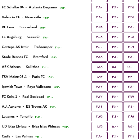
۲.۸۰
۳.۴۰
۲.۲۵
FC Schalke 04
-
Atalanta Bergamo
۱۸:۳۰
۲.۸۰
۳.۴۰
۲.۲۵
Valencia CF
-
Newcastle
۲۲:۳۰
۲.۴۵
۳.۴۰
۲.۵۰
RC Lens
-
Sunderland
۱۷:۳۰
۲.۰۸
۳.۳۰
۳.۰۵
FC Augsburg
-
Sassuolo
۱۷:۰۰
۳.۰۰
۳.۳۰
۲.۰۹
Goztepe AS Izmir
-
Trabzonspor
۲۰:۳۰
۲.۱۸
۳.۵۰
۲.۸۰
Stade Rennes FC
-
Brentford
۱۸:۳۰
۱.۱۸
۵.۵۰
۱۱.۰۰
AEK Athens
-
Kallithea
۲۰:۳۰
۱.۹۳
۳.۵۰
۳.۲۰
1. FSV Mainz 05
-
Paris FC
۱۸:۳۰
۲.۱۲
۳.۴۰
۲.۸۰
Ipswich Town
-
Rayo Vallecano
۱۷:۳۰
۲.۲۲
۳.۳۰
۲.۷۷
1. FC Koln
-
Real Sociedad
۱۷:۰۰
۲.۱۱
۳.۳۰
۳.۱۰
A.J. Auxerre
-
ES Troyes AC
۱۹:۳۰
۲.۴۵
۳.۱۰
۲.۶۸
Leganes
-
Tenerife
۲۰:۳۰
۱.۲۵
۵.۰۰
۸.۵۰
UD Ibiza Eivissa
-
Ibiza Islas Pitiusas
۲۱:۳۰
۲.۸۰
۳.۲۰
۲.۳۱
Cadiz
-
Las Palmas
۲۳:۰۰