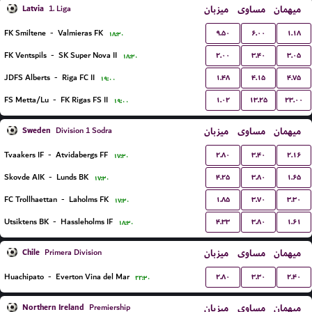
Latvia
میزبان
مساوی
میهمان
1. Liga
۹.۵۰
۶.۰۰
۱.۱۸
FK Smiltene
-
Valmieras FK
۱۸:۳۰
۲.۰۰
۳.۴۰
۳.۰۵
FK Ventspils
-
SK Super Nova II
۱۸:۳۰
۱.۴۸
۴.۱۵
۴.۷۵
JDFS Alberts
-
Riga FC II
۱۹:۰۰
۱.۰۲
۱۳.۲۵
۲۳.۰۰
FS Metta/Lu
-
FK Rigas FS II
۱۹:۰۰
Sweden
میزبان
مساوی
میهمان
Division 1 Sodra
۲.۸۰
۳.۴۰
۲.۱۶
Tvaakers IF
-
Atvidabergs FF
۱۷:۳۰
۴.۲۵
۳.۸۰
۱.۶۵
Skovde AIK
-
Lunds BK
۱۷:۳۰
۱.۸۵
۳.۷۰
۳.۳۰
FC Trollhaettan
-
Laholms FK
۱۷:۳۰
۴.۳۳
۳.۸۰
۱.۶۱
Utsiktens BK
-
Hassleholms IF
۱۸:۳۰
Chile
میزبان
مساوی
میهمان
Primera Division
۲.۸۰
۳.۳۰
۲.۴۰
Huachipato
-
Everton Vina del Mar
۲۲:۳۰
Northern Ireland
میزبان
مساوی
میهمان
Premiership