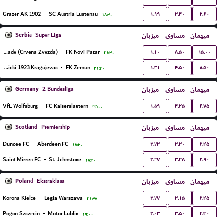
۱.۹۹
۳.۴۰
۳.۶۰
Grazer AK 1902
-
SC Austria Lustenau
۱۸:۳۰
Serbia
میزبان
مساوی
میهمان
Super Liga
۱.۱۰
۸.۵۰
۱۵.۰۰
FK Red Star Belgrade (Crvena Zvezda)
-
FK Novi Pazar
۲۱:۳۰
۱.۳۱
۴.۵۰
۸.۵۰
FK Radnicki 1923 Kragujevac
-
FK Zemun
۲۱:۳۰
Germany
میزبان
مساوی
میهمان
2. Bundesliga
۱.۵۹
۴.۲۵
۴.۷۵
VfL Wolfsburg
-
FC Kaiserslautern
۲۲:۰۰
Scotland
میزبان
مساوی
میهمان
Premiership
۲.۷۳
۳.۳۰
۲.۴۵
Dundee FC
-
Aberdeen FC
۱۷:۳۰
۲.۲۷
۳.۲۸
۲.۹۰
Saint Mirren FC
-
St. Johnstone
۱۷:۳۰
Poland
میزبان
مساوی
میهمان
Ekstraklasa
۲.۷۷
۳.۱۵
۲.۴۵
Korona Kielce
-
Legia Warszawa
۲۱:۴۵
۲.۰۳
۳.۵۰
۳.۳۰
Pogon Szczecin
-
Motor Lublin
۱۹:۰۰