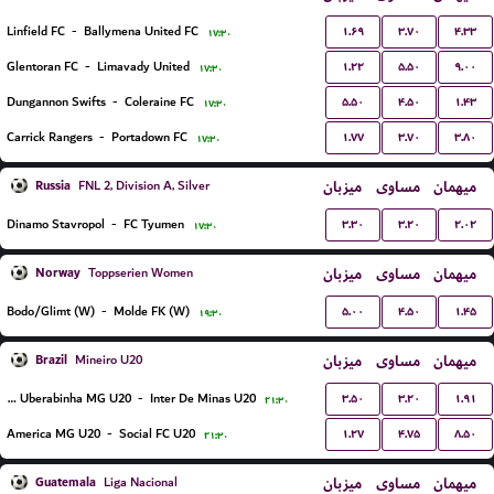
۱.۶۹
۳.۷۰
۴.۳۳
Linfield FC
-
Ballymena United FC
۱۷:۳۰
۱.۲۲
۵.۵۰
۹.۰۰
Glentoran FC
-
Limavady United
۱۷:۳۰
۵.۵۰
۴.۵۰
۱.۴۳
Dungannon Swifts
-
Coleraine FC
۱۷:۳۰
۱.۷۷
۳.۷۰
۳.۸۰
Carrick Rangers
-
Portadown FC
۱۷:۳۰
Russia
میزبان
مساوی
میهمان
FNL 2, Division A, Silver
۳.۳۰
۳.۲۰
۲.۰۲
Dinamo Stavropol
-
FC Tyumen
۱۷:۳۰
Norway
میزبان
مساوی
میهمان
Toppserien Women
۵.۰۰
۴.۵۰
۱.۴۵
Bodo/Glimt (W)
-
Molde FK (W)
۱۹:۳۰
Brazil
میزبان
مساوی
میهمان
Mineiro U20
۳.۵۰
۳.۲۰
۱.۹۱
AE Uberabinha MG U20
-
Inter De Minas U20
۲۱:۳۰
۱.۲۷
۴.۷۵
۸.۵۰
America MG U20
-
Social FC U20
۲۱:۳۰
Guatemala
میزبان
مساوی
میهمان
Liga Nacional