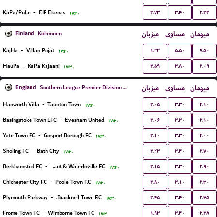
۲.۷۳
۳.۴۰
۲.۲۲
KaPa/PuLe
-
EIF Ekenas
۱۸:۳۰
Finland
میزبان
مساوی
میهمان
Kolmonen
۱.۲۲
۵.۵۰
۷.۵۰
KajHa
-
Villan Pojat
۱۷:۳۰
۲.۵۹
۳.۸۰
۲.۰۹
HauPa
-
KaPa Kajaani
۱۷:۳۰
England
میزبان
مساوی
میهمان
Southern League Premier Division South
۲.۰۵
۳.۳۰
۳.۱۰
Hanworth Villa
-
Taunton Town
۱۷:۳۰
۲.۰۶
۳.۳۰
۳.۱۰
Basingstoke Town LFC
-
Evesham United
۱۷:۳۰
۲.۱۰
۳.۳۰
۳.۰۰
Yate Town FC
-
Gosport Borough FC
۱۷:۳۰
۲.۲۳
۳.۴۰
۲.۷۰
Sholing FC
-
Bath City
۱۷:۳۰
۲.۱۵
۳.۳۰
۲.۹۰
Berkhamsted FC
-
Havant & Waterloville FC
۱۷:۳۰
۲.۸۰
۳.۱۰
۲.۳۰
Chichester City FC
-
Poole Town F.C
۱۷:۳۰
۲.۴۵
۳.۴۰
۲.۴۵
Plymouth Parkway
-
Bracknell Town F.C.
۱۷:۳۰
۱.۹۳
۳.۴۰
۳.۲۸
Frome Town FC
-
Wimborne Town FC
۱۷:۳۰