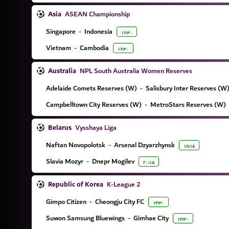
Asia
ASEAN Championship
Singapore
-
Indonesia
۱۶:۳۰
Vietnam
-
Cambodia
۱۶:۳۰
Australia
NPL South Australia Women Reserves
Adelaide Comets Reserves (W)
-
Salisbury Inter Reserves (W
Campbelltown City Reserves (W)
-
MetroStars Reserves (W)
Belarus
Vysshaya Liga
Naftan Novopolotsk
-
Arsenal Dzyarzhynsk
۱۸:۱۵
Slavia Mozyr
-
Dnepr Mogilev
۲۰:۱۵
Republic of Korea
K-League 2
Gimpo Citizen
-
Cheongju City FC
۱۴:۳۰
Suwon Samsung Bluewings
-
Gimhae City
۱۴:۳۰