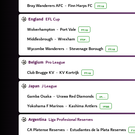
Bray Wanderers AFC
-
Finn Harps FC
۲۲:۱۵
England
EFL Cup
Wolverhampton
-
Port Vale
۲۲:۱۵
Middlesbrough
-
Wrexham
۲۲:۳۰
Wycombe Wanderers
-
Stevenage Borough
۲۲:۱۵
Belgium
Pro League
Club Brugge KV
-
KV Kortrijk
۲۲:۱۵
Japan
J League
Gamba Osaka
-
Urawa Red Diamonds
۱۴:۰۰
Yokohama F Marinos
-
Kashima Antlers
۱۳:۵۵
Argentina
Liga Profesional Reserves
CA Platense Reserves
-
Estudiantes de la Plata Reserves
۲۱