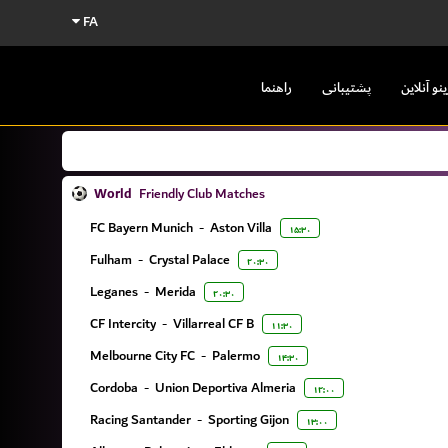
FA
ینو آنلاین
پشتیبانی
راهنما
World
Friendly Club Matches
FC Bayern Munich
-
Aston Villa
۱۵:۳۰
Fulham
-
Crystal Palace
۲۰:۳۰
Leganes
-
Merida
۲۰:۳۰
CF Intercity
-
Villarreal CF B
۱۱:۳۰
Melbourne City FC
-
Palermo
۱۴:۳۰
Cordoba
-
Union Deportiva Almeria
۱۲:۰۰
Racing Santander
-
Sporting Gijon
۱۳:۰۰