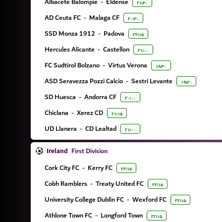
Albacete Balompie
-
Eldense
۲۱:۳۰
AD Ceuta FC
-
Malaga CF
۲۰:۳۰
SSD Monza 1912
-
Padova
۲۲:۱۵
Hercules Alicante
-
Castellon
۲۱:۰۰
FC Sudtirol Bolzano
-
Virtus Verona
۱۸:۳۰
ASD Seravezza Pozzi Calcio
-
Sestri Levante
۱۹:۳۰
SD Huesca
-
Andorra CF
۲۰:۰۰
Chiclana
-
Xerez CD
۲۱:۱۵
UD Llanera
-
CD Lealtad
۲۱:۰۰
Ireland
First Division
Cork City FC
-
Kerry FC
۲۲:۱۵
Cobh Ramblers
-
Treaty United FC
۲۲:۱۵
University College Dublin FC
-
Wexford FC
۲۲:۱۵
Athlone Town FC
-
Longford Town
۲۲:۱۵