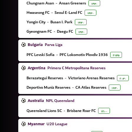
Chungnam Asan
-
Ansan Greeners
۱۴:۳۰
Hwaseong FC
-
Seoul E-Land FC
۱۴:۳۰
Yongin City
-
Busan I. Park
۱۴:۳۰
Gyeongnam FC
-
Daegu FC
۱۴:۳۰
Bulgaria
Parva Liga
PFC Levski Sofia
-
PFC Lokomotiv Plovdiv 1936
۲۱:۴۵
Argentina
Primera C Metropolitana Reserves
Berazategui Reserves
-
Victoriano Arenas Reserves
۲۰:۳۰
Deportivo Muniz Reserves
-
CA Atlas Reserves
۱۶:۳۰
Australia
NPL Queensland
Queensland Lions SC
-
Brisbane Roar FC
۱۲:۰۰
Myanmar
U20 League