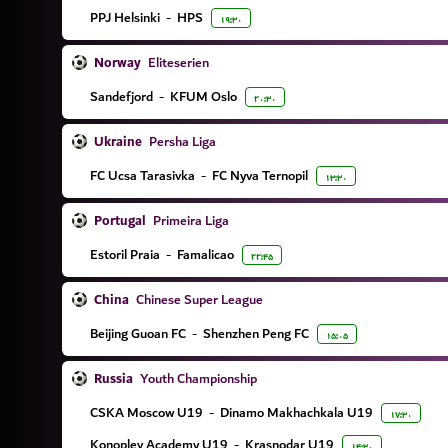
PPJ Helsinki
-
HPS
۱۹:۳۰
Norway
Eliteserien
Sandefjord
-
KFUM Oslo
۲۰:۳۰
Ukraine
Persha Liga
FC Ucsa Tarasivka
-
FC Nyva Ternopil
۱۳:۳۰
Portugal
Primeira Liga
Estoril Praia
-
Famalicao
۲۲:۴۵
China
Chinese Super League
Beijing Guoan FC
-
Shenzhen Peng FC
۱۵:۰۵
Russia
Youth Championship
CSKA Moscow U19
-
Dinamo Makhachkala U19
۱۷:۳۰
Konoplev Academy U19
-
Krasnodar U19
۱۴:۳۰