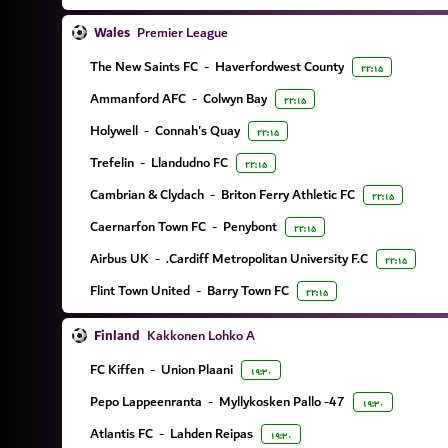
Wales
Premier League
The New Saints FC
-
Haverfordwest County
۲۲:۱۵
Ammanford AFC
-
Colwyn Bay
۲۲:۱۵
Holywell
-
Connah's Quay
۲۲:۱۵
Trefelin
-
Llandudno FC
۲۲:۱۵
Cambrian & Clydach
-
Briton Ferry Athletic FC
۲۲:۱۵
Caernarfon Town FC
-
Penybont
۲۲:۱۵
Airbus UK
-
Cardiff Metropolitan University F.C.
۲۲:۱۵
Flint Town United
-
Barry Town FC
۲۲:۱۵
Finland
Kakkonen Lohko A
FC Kiffen
-
Union Plaani
۱۹:۳۰
Pepo Lappeenranta
-
Myllykosken Pallo -47
۱۹:۳۰
Atlantis FC
-
Lahden Reipas
۱۹:۳۰