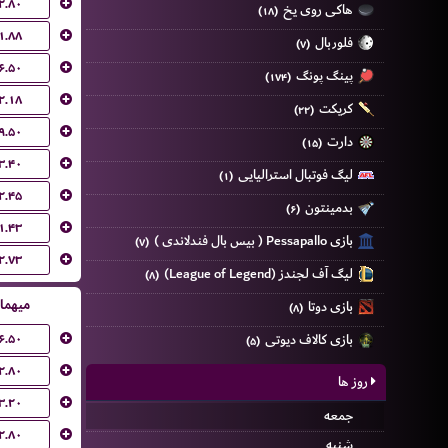
۲.۸۰
هاکی روی یخ
(۱۸)
۱.۸۸
فلوربال
(۷)
۶.۵۰
پینگ پونگ
(۱۷۴)
۲.۱۸
کریکت
(۲۲)
۹.۵۰
دارت
(۱۵)
۳.۴۰
لیگ فوتبال استرالیایی
(۱)
۲.۴۵
بدمینتون
(۶)
۱.۴۳
بازی Pessapallo ( بیس بال فندلاندی )
(۷)
۲.۷۳
لیگ آف لجندز (League of Legend)
(۸)
میهما
بازی دوتا
(۸)
۶.۵۰
بازی کالاف دیوتی
(۵)
۲.۸۰
روز ها
۳.۲۰
جمعه
۲.۸۰
شنبه