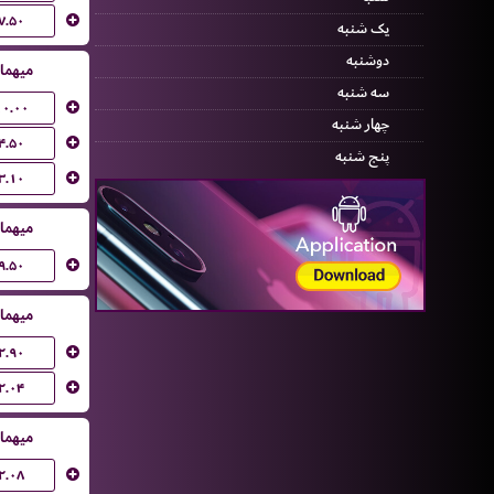
۷.۵۰
یک شنبه
دوشنبه
میهما
سه شنبه
۱۰.۰۰
چهار شنبه
۴.۵۰
پنج شنبه
۳.۱۰
میهما
۹.۵۰
میهما
۲.۹۰
۲.۰۴
میهما
۲.۰۸