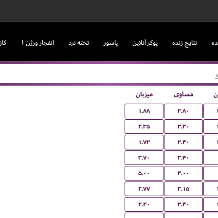
ده
نتایج زنده
پوکر آنلاین
پاسور
تخته نرد
انفجار ورژن ۱
کاز
ن
مساوی
میزبان
۱.۸۸
۳.۸۰
۲.۳۵
۳.۳۰
۱.۷۳
۳.۴۰
۳.۷۰
۳.۴۰
۵.۰۰
۴.۰۰
۲.۷۷
۳.۱۵
۲.۲۰
۳.۴۰