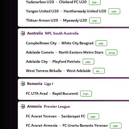
Yadanarbon U20
-
Chinland FC U20
۱۲:۳۰
Yangon United U20
-
Hantharwady United U20
۱۲:۳۰
Thitsar Arman U20
-
Myawady U20
۱۲:۳۰
Australia
NPL South Australia
Campbelltown City
-
White City Beograd
۱۳:۳۰
Adelaide Comets
-
North Eastern Metro Stars
۱۲:۱۵
Adelaide City
-
Playford Patriots
۱۳:۳۰
West Torrens Birkalla
-
West Adelaide
۱۴:۰۰
Romania
Liga I
FC UTA Arad
-
Rapid Bucuresti
۲۱:۳۰
Armenia
Premier League
FC Ararat Yerevan
-
Sardarapat FC
۱۸:۳۰
FC Ararat-Armenia
-
FC Urartu Banants Yerevan
۱۸:۳۰