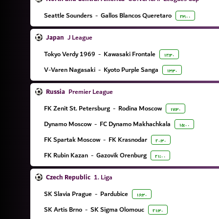
Seattle Sounders
-
Gallos Blancos Queretaro
۲۳:۰۰
Japan
J League
Tokyo Verdy 1969
-
Kawasaki Frontale
۱۲:۳۰
V-Varen Nagasaki
-
Kyoto Purple Sanga
۱۳:۳۰
Russia
Premier League
FK Zenit St. Petersburg
-
Rodina Moscow
۱۷:۳۰
Dynamo Moscow
-
FC Dynamo Makhachkala
۱۵:۰۰
FK Spartak Moscow
-
FK Krasnodar
۲۰:۳۰
FK Rubin Kazan
-
Gazovik Orenburg
۲۱:۰۰
Czech Republic
1. Liga
SK Slavia Prague
-
Pardubice
۱۶:۳۰
SK Artis Brno
-
SK Sigma Olomouc
۲۱:۳۰