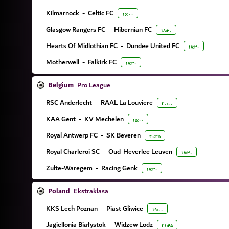
Kilmarnock
-
Celtic FC
۱۶:۰۰
Glasgow Rangers FC
-
Hibernian FC
۱۸:۳۰
Hearts Of Midlothian FC
-
Dundee United FC
۱۷:۳۰
Motherwell
-
Falkirk FC
۱۷:۳۰
Belgium
Pro League
RSC Anderlecht
-
RAAL La Louviere
۲۰:۰۰
KAA Gent
-
KV Mechelen
۱۵:۰۰
Royal Antwerp FC
-
SK Beveren
۲۰:۴۵
Royal Charleroi SC
-
Oud-Heverlee Leuven
۱۷:۳۰
Zulte-Waregem
-
Racing Genk
۱۷:۳۰
Poland
Ekstraklasa
KKS Lech Poznan
-
Piast Gliwice
۱۹:۰۰
Jagiellonia Białystok
-
Widzew Lodz
۲۱:۴۵