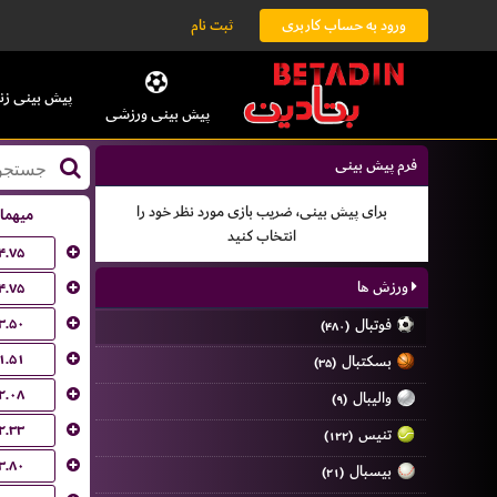
ورود به حساب کاربری
ثبت نام
پیش بینی زن
پیش بینی ورزشی
فرم پیش بینی
برای پیش بینی، ضریب بازی مورد نظر خود را
میهما
انتخاب کنید
۴.۷۵
ورزش ها
۴.۷۵
۳.۵۰
فوتبال
(۴۸۰)
۱.۵۱
بسکتبال
(۳۵)
۲.۰۸
والیبال
(۹)
۲.۳۳
تنیس
(۱۲۲)
۳.۸۰
بیسبال
(۲۱)