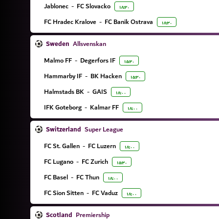
Jablonec
-
FC Slovacko
۱۸:۳۰
FC Hradec Kralove
-
FC Banik Ostrava
۱۸:۳۰
Sweden
Allsvenskan
Malmo FF
-
Degerfors IF
۱۵:۳۰
Hammarby IF
-
BK Hacken
۱۵:۳۰
Halmstads BK
-
GAIS
۱۸:۰۰
IFK Goteborg
-
Kalmar FF
۱۸:۰۰
Switzerland
Super League
FC St. Gallen
-
FC Luzern
۱۸:۰۰
FC Lugano
-
FC Zurich
۱۵:۳۰
FC Basel
-
FC Thun
۱۸:۰۰
FC Sion Sitten
-
FC Vaduz
۱۸:۰۰
Scotland
Premiership