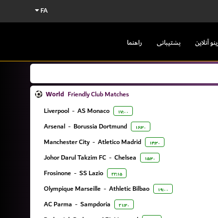
FA
ینو آنلاین
پشتیبانی
راهنما
World
Friendly Club Matches
Liverpool
-
AS Monaco
۱۷:۰۰
Arsenal
-
Borussia Dortmund
۱۶:۳۰
Manchester City
-
Atletico Madrid
۱۴:۳۰
Johor Darul Takzim FC
-
Chelsea
۱۵:۳۰
Frosinone
-
SS Lazio
۲۲:۱۵
Olympique Marseille
-
Athletic Bilbao
۱۹:۰۰
AC Parma
-
Sampdoria
۲۱:۳۰