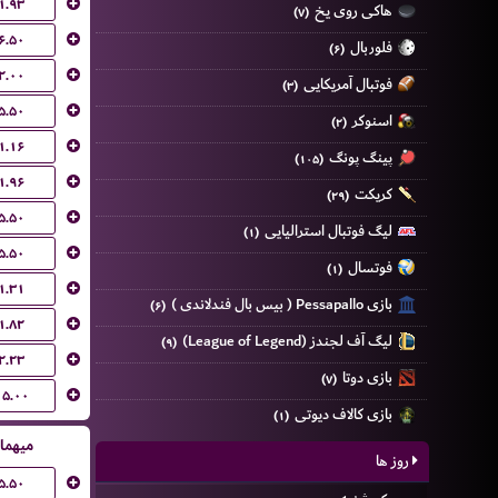
۱.۹۳
هاکی روی یخ
(۷)
۶.۵۰
فلوربال
(۶)
۲.۰۰
فوتبال آمریکایی
(۳)
۵.۵۰
اسنوکر
(۲)
۱.۱۶
پینگ پونگ
(۱۰۵)
۱.۹۶
کریکت
(۲۹)
۵.۵۰
لیگ فوتبال استرالیایی
(۱)
۵.۵۰
فوتسال
(۱)
۱.۳۱
بازی Pessapallo ( بیس بال فندلاندی )
(۶)
۱.۸۲
لیگ آف لجندز (League of Legend)
(۹)
۲.۲۳
بازی دوتا
(۷)
۱۵.۰۰
بازی کالاف دیوتی
(۱)
میهما
روز ها
۵.۵۰