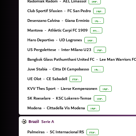
Radomiak Radom
-
AEL Limassol
۱۳:۳۰
Club Sportif Sfaxien
-
FC San Pedro
۱۹:۳۰
Desenzano Calvina
-
Giana Erminio
۱۹:۰۰
Mantova
-
Athletic Carpi FC 1909
۲۲:۰۰
Haro Deportivo
-
UD Logrones
۱۳:۳۰
US Pergolettese
-
Inter Milano U23
۱۹:۳۰
Bangkok Glass Pathumthani United FC
-
Lee Man Warriors F
Juve Stabia
-
Citta DI Campobasso
۱۹:۰۰
UE Olot
-
CE Sabadell
۲۲:۳۰
KVV Thes Sport
-
Lierse Kempenzonen
۱۹:۳۰
SK Roeselare
-
KSC Lokeren-Temse
۱۶:۳۰
Modena
-
Cittadella Vis Modena
۱۹:۳۰
Brazil
Serie A
Palmeiras
-
SC Internacional RS
۲۲:۳۰