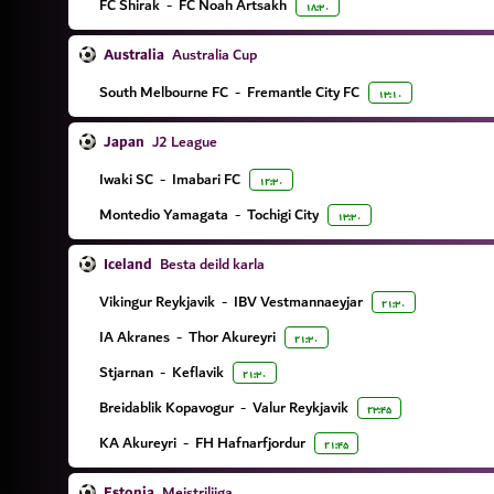
FC Shirak
-
FC Noah Artsakh
۱۸:۳۰
Australia
Australia Cup
South Melbourne FC
-
Fremantle City FC
۱۳:۱۰
Japan
J2 League
Iwaki SC
-
Imabari FC
۱۲:۳۰
Montedio Yamagata
-
Tochigi City
۱۳:۳۰
Iceland
Besta deild karla
Vikingur Reykjavik
-
IBV Vestmannaeyjar
۲۱:۳۰
IA Akranes
-
Thor Akureyri
۲۱:۳۰
Stjarnan
-
Keflavik
۲۱:۳۰
Breidablik Kopavogur
-
Valur Reykjavik
۲۳:۴۵
KA Akureyri
-
FH Hafnarfjordur
۲۱:۴۵
Estonia
Meistriliiga