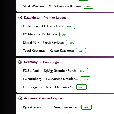
Slask Wroclaw
-
MKS Cracovia Krakow
۱۶:۱۵
Kazakhstan
Premier League
FC Astana
-
FC Okzhetpes
۱۶:۳۰
FC Atyrau
-
FK Aktobe
۱۸:۳۰
Elimai FC
-
Irtysch Pavlodar
۱۷:۳۰
Tobol Kostanay
-
Kaisar Kyzylorda
۱۸:۳۰
Germany
2. Bundesliga
FC St. Pauli
-
SpVgg Greuther Furth
۱۵:۰۰
FC Nurnberg
-
1.FC Dynamo Dresden
۱۵:۰۰
FC Energie Cottbus
-
Hannover 96
۱۵:۰۰
Armenia
Premier League
Pyunik Yerevan
-
FC Van Charencavan
۱۶:۳۰