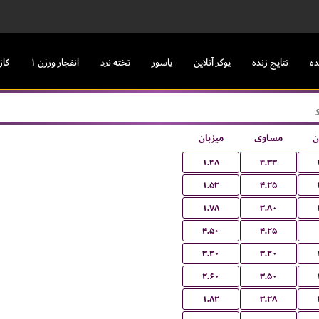
ده
نتایج زنده
پوکر آنلاین
پاسور
تخته نرد
انفجار ورژن ۱
کاز
ن
مساوی
میزبان
۱.۴۸
۴.۳۳
۱.۵۳
۴.۲۵
۱.۷۸
۳.۸۰
۴.۵۰
۴.۲۵
۳.۲۰
۳.۲۰
۲.۶۰
۳.۵۰
۱.۸۲
۳.۲۸