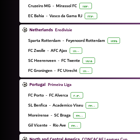
Cruzeiro MG
-
Mirassol FC
۱۷:۳۰
EC Bahia
-
Vasco da Gama RJ
۲۲:۳۰
Netherlands
Eredivisie
Sparta Rotterdam
-
Feyenoord Rotterdam
۱۳:۴۵
FC Zwolle
-
AFC Ajax
۱۶:۰۰
SC Heerenveen
-
FC Twente
۱۸:۱۵
FC Groningen
-
FC Utrecht
۱۶:۰۰
Portugal
Primeira Liga
FC Porto
-
FC Alverca
۲۰:۳۰
SL Benfica
-
Academico Viseu
۲۳:۰۰
Moreirense
-
SC Braga
۲۳:۰۰
Gil Vicente
-
Rio Ave
۲۳:۰۰
North and Central America
CONCACAF Leagues Cup