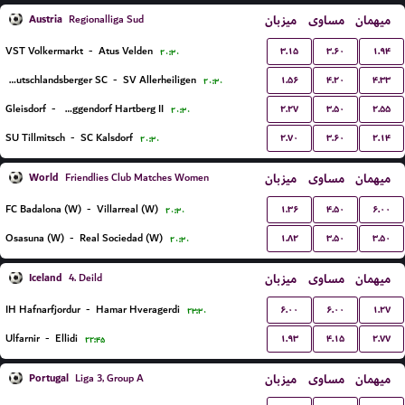
Austria
میزبان
مساوی
میهمان
Regionalliga Sud
۳.۱۵
۳.۶۰
۱.۹۴
VST Volkermarkt
-
Atus Velden
۲۰:۳۰
۱.۵۶
۴.۲۰
۴.۳۳
Deutschlandsberger SC
-
SV Allerheiligen
۲۰:۳۰
۲.۲۷
۳.۵۰
۲.۵۵
Gleisdorf
-
FSC Eggendorf Hartberg II
۲۰:۳۰
۲.۷۰
۳.۶۰
۲.۱۴
SU Tillmitsch
-
SC Kalsdorf
۲۰:۳۰
World
میزبان
مساوی
میهمان
Friendlies Club Matches Women
۱.۳۶
۴.۵۰
۶.۰۰
FC Badalona (W)
-
Villarreal (W)
۲۰:۳۰
۱.۸۲
۳.۵۰
۳.۵۰
Osasuna (W)
-
Real Sociedad (W)
۲۰:۳۰
Iceland
میزبان
مساوی
میهمان
4. Deild
۶.۰۰
۶.۰۰
۱.۲۷
IH Hafnarfjordur
-
Hamar Hveragerdi
۲۳:۳۰
۱.۹۳
۴.۱۵
۲.۷۷
Ulfarnir
-
Ellidi
۲۲:۴۵
Portugal
میزبان
مساوی
میهمان
Liga 3, Group A