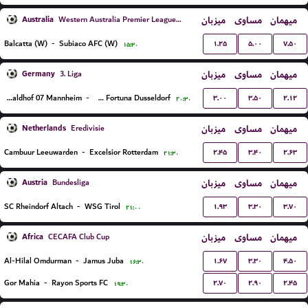
Australia
میزبان
مساوی
میهمان
Western Australia Premier League Women
۱.۲۵
۵.۰۰
۷.۵۰
Balcatta (W)
-
Subiaco AFC (W)
۱۵:۳۰
Germany
میزبان
مساوی
میهمان
3. Liga
۳.۰۰
۳.۵۰
۲.۱۲
SV Waldhof 07 Mannheim
-
TSV Fortuna Dusseldorf
۲۰:۳۰
Netherlands
میزبان
مساوی
میهمان
Eredivisie
۲.۴۵
۳.۴۰
۲.۶۳
Cambuur Leeuwarden
-
Excelsior Rotterdam
۲۱:۳۰
Austria
میزبان
مساوی
میهمان
Bundesliga
۱.۹۳
۳.۳۰
۳.۷۰
SC Rheindorf Altach
-
WSG Tirol
۲۱:۰۰
Africa
میزبان
مساوی
میهمان
CECAFA Club Cup
۱.۶۷
۳.۳۰
۴.۵۰
Al-Hilal Omdurman
-
Jamus Juba
۱۶:۳۰
۲.۷۰
۲.۹۰
۲.۴۵
Gor Mahia
-
Rayon Sports FC
۱۹:۳۰