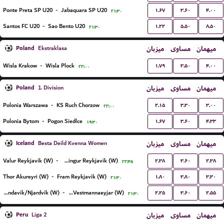
۱.۶۷
۳.۶۰
۴.۰۰
Ponte Preta SP U20
-
Jabaquara SP U20
۲۱:۳۰
۱.۲۲
۵.۵۰
۸.۵۰
Santos FC U20
-
Sao Bento U20
۲۱:۳۰
Poland
میزبان
مساوی
میهمان
Ekstraklasa
۱.۷۹
۳.۵۰
۴.۰۰
Wisla Krakow
-
Wisla Plock
۲۲:۰۰
Poland
میزبان
مساوی
میهمان
1. Division
۲.۱۵
۳.۳۰
۳.۰۰
Polonia Warszawa
-
KS Ruch Chorzow
۲۲:۰۰
۱.۶۷
۳.۶۰
۴.۳۳
Polonia Bytom
-
Pogon Siedlce
۱۹:۳۰
Iceland
میزبان
مساوی
میهمان
Besta Deild Kvenna Women
۲.۳۸
۳.۶۰
۲.۳۸
Valur Reykjavik (W)
-
Vikingur Reykjavik (W)
۲۲:۴۵
۱.۸۰
۳.۸۰
۳.۳۰
Thor Akureyri (W)
-
Fram Reykjavik (W)
۲۱:۳۰
۲.۲۵
۳.۶۰
۲.۵۵
Grindavik/Njardvik (W)
-
IBV Vestmannaeyjar (W)
۲۱:۳۰
Peru
میزبان
مساوی
میهمان
Liga 2