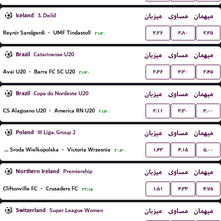
Iceland
میزبان
مساوی
میهمان
3. Deild
۲.۲۶
۳.۸۰
۲.۳۵
Reynir Sandgerdi
-
UMF Tindastoll
۲۱:۳۰
Brazil
میزبان
مساوی
میهمان
Catarinense U20
۲.۳۶
۳.۳۰
۲.۴۵
Avai U20
-
Barra FC SC U20
۲۱:۳۰
Brazil
میزبان
مساوی
میهمان
Copa do Nordeste U20
۲.۱۱
۳.۳۰
۳.۰۰
CS Alagoano U20
-
America RN U20
۲۱:۳۰
Poland
میزبان
مساوی
میهمان
III Liga, Group 2
۱.۴۳
۴.۱۵
۵.۰۰
Polonia Sroda Wielkopolska
-
Victoria Wrzesnia
۲۰:۳۰
Northern Ireland
میزبان
مساوی
میهمان
Premiership
۱.۵۱
۴.۳۳
۴.۷۵
Cliftonville FC
-
Crusaders FC
۲۲:۱۵
Switzerland
میزبان
مساوی
میهمان
Super League Women