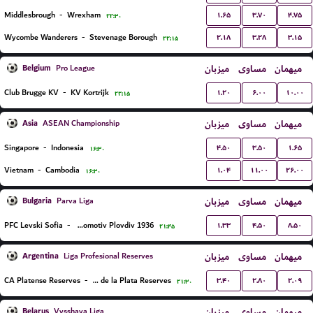
۱.۶۵
۳.۷۰
۴.۷۵
Middlesbrough
-
Wrexham
۲۲:۳۰
۲.۱۸
۳.۲۸
۳.۱۵
Wycombe Wanderers
-
Stevenage Borough
۲۲:۱۵
Belgium
میزبان
مساوی
میهمان
Pro League
۱.۲۰
۶.۰۰
۱۰.۰۰
Club Brugge KV
-
KV Kortrijk
۲۲:۱۵
Asia
میزبان
مساوی
میهمان
ASEAN Championship
۴.۵۰
۳.۵۰
۱.۶۵
Singapore
-
Indonesia
۱۶:۳۰
۱.۰۴
۱۱.۰۰
۲۶.۰۰
Vietnam
-
Cambodia
۱۶:۳۰
Bulgaria
میزبان
مساوی
میهمان
Parva Liga
۱.۳۳
۴.۵۰
۸.۵۰
PFC Levski Sofia
-
PFC Lokomotiv Plovdiv 1936
۲۱:۴۵
Argentina
میزبان
مساوی
میهمان
Liga Profesional Reserves
۳.۴۰
۲.۸۰
۲.۰۹
CA Platense Reserves
-
Estudiantes de la Plata Reserves
۲۱:۳۰
Belarus
میزبان
مساوی
میهمان
Vysshaya Liga