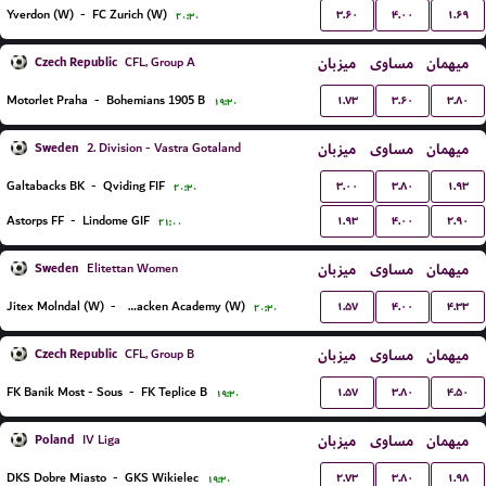
۳.۶۰
۴.۰۰
۱.۶۹
Yverdon (W)
-
FC Zurich (W)
۲۰:۳۰
Czech Republic
میزبان
مساوی
میهمان
CFL, Group A
۱.۷۳
۳.۶۰
۳.۸۰
Motorlet Praha
-
Bohemians 1905 B
۱۹:۳۰
Sweden
میزبان
مساوی
میهمان
2. Division - Vastra Gotaland
۳.۰۰
۳.۸۰
۱.۹۳
Galtabacks BK
-
Qviding FIF
۲۰:۳۰
۱.۹۳
۴.۰۰
۲.۹۰
Astorps FF
-
Lindome GIF
۲۱:۰۰
Sweden
میزبان
مساوی
میهمان
Elitettan Women
۱.۵۷
۴.۰۰
۴.۳۳
Jitex Molndal (W)
-
BK Hacken Academy (W)
۲۰:۳۰
Czech Republic
میزبان
مساوی
میهمان
CFL, Group B
۱.۵۷
۳.۸۰
۴.۵۰
FK Banik Most - Sous
-
FK Teplice B
۱۹:۳۰
Poland
میزبان
مساوی
میهمان
IV Liga
۲.۷۳
۳.۸۰
۱.۹۸
DKS Dobre Miasto
-
GKS Wikielec
۱۹:۳۰