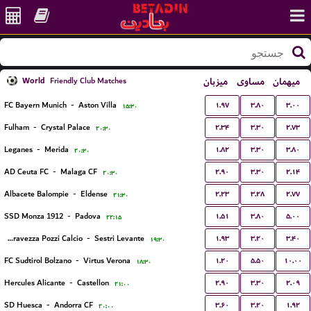
World
میزبان
مساوی
میهمان
Friendly Club Matches
۱.۹۷
۳.۸۰
۳.۰۰
FC Bayern Munich
-
Aston Villa
۱۵:۳۰
۲.۳۴
۳.۳۰
۲.۷۳
Fulham
-
Crystal Palace
۲۰:۳۰
۱.۸۲
۳.۳۰
۳.۸۰
Leganes
-
Merida
۲۰:۳۰
۲.۹۰
۳.۳۰
۲.۱۴
AD Ceuta FC
-
Malaga CF
۲۰:۳۰
۲.۲۳
۳.۲۸
۲.۷۷
Albacete Balompie
-
Eldense
۲۱:۳۰
۱.۵۱
۳.۸۰
۵.۰۰
SSD Monza 1912
-
Padova
۲۲:۱۵
۱.۹۳
۳.۲۰
۳.۴۰
ASD Seravezza Pozzi Calcio
-
Sestri Levante
۱۹:۳۰
۱.۲۰
۵.۵۰
۱۰.۰۰
FC Sudtirol Bolzano
-
Virtus Verona
۱۸:۳۰
۲.۹۰
۳.۳۰
۲.۰۹
Hercules Alicante
-
Castellon
۲۱:۰۰
۳.۶۰
۳.۲۰
۱.۹۲
SD Huesca
-
Andorra CF
۲۰:۰۰