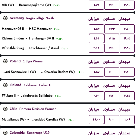
۱.۷۱
۳.۶۰
۳.۸۰
AIK (W)
-
Brommapojkarna (W)
۲۰:۳۰
Germany
میزبان
مساوی
میهمان
Regionalliga North
۱.۵۳
۴.۳۳
۴.۵۰
Hannover 96 II
-
HSC Hannover
۲۰:۰۰
۱.۶۱
۴.۱۵
۴.۲۵
Kickers Emden
-
Hamburger SV II
۲۰:۳۰
۲.۱۱
۳.۶۰
۲.۸۰
VfB Oldenburg
-
Drochtersen / Assel
۲۰:۰۰
Poland
میزبان
مساوی
میهمان
1 Liga Women
۱.۵۷
۴.۰۰
۴.۲۰
Czarni Sosnowiec II (W)
-
Sportowa Czworka Radom (W)
۱۹:۳۰
Finland
میزبان
مساوی
میهمان
Kakkonen Lohko C
۲.۶۰
۳.۸۰
۲.۱۵
FF Jaro II
-
Jakobstads Bollklubb
۱۹:۰۰
Chile
میزبان
مساوی
میهمان
Primera Division Women
۱۹.۰۰
۹.۰۰
۱.۰۶
Magallanes (W)
-
Universidad Catolica (W)
۱۹:۰۰
Colombia
میزبان
مساوی
میهمان
Supercopa U19