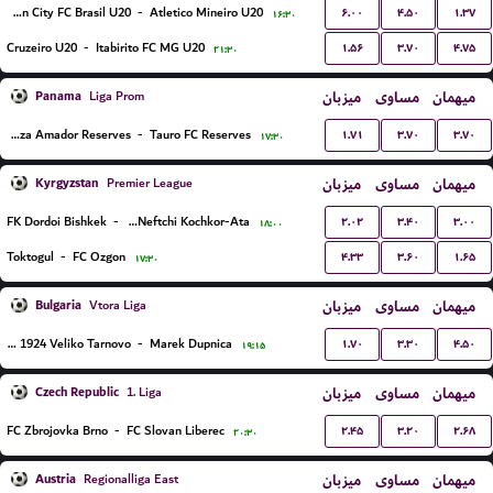
۶.۰۰
۴.۵۰
۱.۳۷
Boston City FC Brasil U20
-
Atletico Mineiro U20
۱۶:۳۰
۱.۵۶
۳.۷۰
۴.۷۵
Cruzeiro U20
-
Itabirito FC MG U20
۲۱:۳۰
Panama
میزبان
مساوی
میهمان
Liga Prom
۱.۷۱
۳.۷۰
۳.۷۰
Plaza Amador Reserves
-
Tauro FC Reserves
۱۷:۳۰
Kyrgyzstan
میزبان
مساوی
میهمان
Premier League
۲.۰۲
۳.۴۰
۳.۰۰
FK Dordoi Bishkek
-
FK Neftchi Kochkor-Ata
۱۸:۰۰
۴.۳۳
۳.۶۰
۱.۶۵
Toktogul
-
FC Ozgon
۱۷:۳۰
Bulgaria
میزبان
مساوی
میهمان
Vtora Liga
۱.۷۰
۳.۳۰
۴.۵۰
Etar 1924 Veliko Tarnovo
-
Marek Dupnica
۱۹:۱۵
Czech Republic
میزبان
مساوی
میهمان
1. Liga
۲.۴۵
۳.۲۰
۲.۶۸
FC Zbrojovka Brno
-
FC Slovan Liberec
۲۰:۳۰
Austria
میزبان
مساوی
میهمان
Regionalliga East