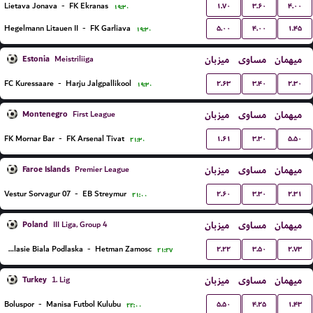
۱.۷۰
۳.۶۰
۴.۰۰
Lietava Jonava
-
FK Ekranas
۱۹:۳۰
۵.۰۰
۴.۰۰
۱.۴۵
Hegelmann Litauen II
-
FK Garliava
۱۹:۳۰
Estonia
میزبان
مساوی
میهمان
Meistriliiga
۲.۶۳
۳.۴۰
۲.۳۰
FC Kuressaare
-
Harju Jalgpallikool
۱۹:۳۰
Montenegro
میزبان
مساوی
میهمان
First League
۱.۶۱
۳.۳۰
۵.۵۰
FK Mornar Bar
-
FK Arsenal Tivat
۲۱:۳۰
Faroe Islands
میزبان
مساوی
میهمان
Premier League
۲.۶۰
۳.۳۰
۲.۳۱
07 Vestur Sorvagur
-
EB Streymur
۲۱:۰۰
Poland
میزبان
مساوی
میهمان
III Liga, Group 4
۲.۲۲
۳.۵۰
۲.۷۳
MKS Podlasie Biala Podlaska
-
Hetman Zamosc
۲۱:۲۷
Turkey
میزبان
مساوی
میهمان
1. Lig
۵.۵۰
۴.۲۵
۱.۴۳
Boluspor
-
Manisa Futbol Kulubu
۲۲:۰۰