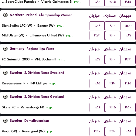
۱.۸۰
۳.۱۵
۴.۱۵
Uniao Sport Clube Paredes
-
Vitoria Guimaraes B
۲۲:۳۰
Northern Ireland
میزبان
مساوی
میهمان
Championship Women
۱.۰۶
۹.۰۰
۱۵.۰۰
Sion Swifts LFC (W)
-
Bangor (W)
۲۲:۰۰
۲.۷۳
۴.۰۰
۱.۹۷
Mid Ulster (W)
-
Ballymoney United (W)
۲۲:۰۰
Germany
میزبان
مساوی
میهمان
Regionalliga West
۱.۵۷
۴.۰۰
۴.۳۳
FC Gutersloh 2000
-
VFL Bochum II
۲۱:۰۰
Sweden
میزبان
مساوی
میهمان
2. Division Norra Svealand
۱.۹۵
۳.۴۰
۳.۱۵
Kungsangens IF
-
IFK Lidingo
۲۰:۳۰
Sweden
میزبان
مساوی
میهمان
2. Division Norra Gotaland
۱.۵۱
۴.۱۵
۴.۵۰
Skara FC
-
Vanersborgs FK
۲۰:۳۰
Sweden
میزبان
مساوی
میهمان
Damallsvenskan
۳.۳۰
۳.۶۰
۱.۸۸
Vaxjo (W)
-
Rosengard (W)
۲۰:۳۰