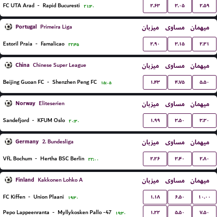
۲.۶۳
۳.۰۵
۲.۵۹
FC UTA Arad
-
Rapid Bucuresti
۲۱:۳۰
Portugal
میزبان
مساوی
میهمان
Primeira Liga
۲.۹۰
۳.۱۵
۲.۳۱
Estoril Praia
-
Famalicao
۲۲:۴۵
China
میزبان
مساوی
میهمان
Chinese Super League
۱.۴۳
۴.۷۵
۵.۵۰
Beijing Guoan FC
-
Shenzhen Peng FC
۱۵:۰۵
Norway
میزبان
مساوی
میهمان
Eliteserien
۱.۹۹
۳.۵۰
۳.۳۰
Sandefjord
-
KFUM Oslo
۲۰:۳۰
Germany
میزبان
مساوی
میهمان
2. Bundesliga
۲.۲۶
۳.۴۰
۲.۸۰
VfL Bochum
-
Hertha BSC Berlin
۲۲:۰۰
Finland
میزبان
مساوی
میهمان
Kakkonen Lohko A
۱.۱۸
۶.۵۰
۱۰.۰۰
FC Kiffen
-
Union Plaani
۱۹:۳۰
۱.۲۲
۵.۵۰
۷.۵۰
Pepo Lappeenranta
-
Myllykosken Pallo -47
۱۹:۳۰