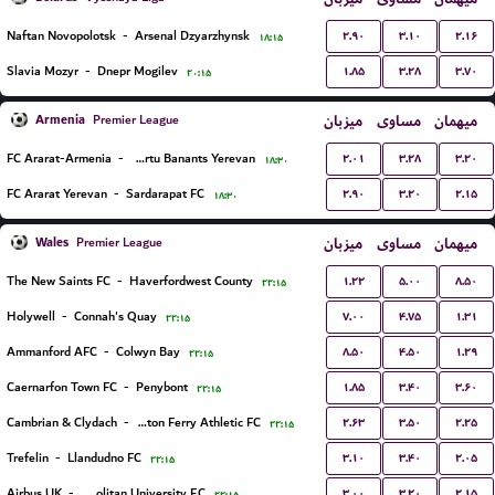
۲.۹۰
۳.۱۰
۲.۱۶
Naftan Novopolotsk
-
Arsenal Dzyarzhynsk
۱۸:۱۵
۱.۸۵
۳.۲۸
۳.۷۰
Slavia Mozyr
-
Dnepr Mogilev
۲۰:۱۵
Armenia
میزبان
مساوی
میهمان
Premier League
۲.۰۱
۳.۲۸
۳.۲۰
FC Ararat-Armenia
-
FC Urartu Banants Yerevan
۱۸:۳۰
۲.۹۰
۳.۲۰
۲.۱۵
FC Ararat Yerevan
-
Sardarapat FC
۱۸:۳۰
Wales
میزبان
مساوی
میهمان
Premier League
۱.۲۲
۵.۰۰
۸.۵۰
The New Saints FC
-
Haverfordwest County
۲۲:۱۵
۷.۰۰
۴.۷۵
۱.۳۱
Holywell
-
Connah's Quay
۲۲:۱۵
۸.۵۰
۴.۵۰
۱.۲۹
Ammanford AFC
-
Colwyn Bay
۲۲:۱۵
۱.۸۵
۳.۴۰
۳.۶۰
Caernarfon Town FC
-
Penybont
۲۲:۱۵
۲.۶۳
۳.۵۰
۲.۲۵
Cambrian & Clydach
-
Briton Ferry Athletic FC
۲۲:۱۵
۳.۱۰
۳.۴۰
۲.۰۵
Trefelin
-
Llandudno FC
۲۲:۱۵
۳.۰۰
۳.۲۰
۲.۱۵
Airbus UK
-
Cardiff Metropolitan University F.C.