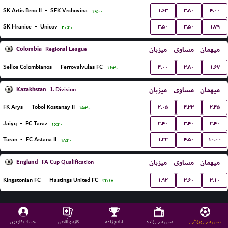
۱.۶۳
۳.۸۰
۴.۰۰
SK Artis Brno II
-
SFK Vrchovina
۱۹:۰۰
۳.۵۰
۳.۵۰
۱.۷۹
SK Hranice
-
Unicov
۲۰:۳۰
Colombia
میزبان
مساوی
میهمان
Regional League
۴.۰۰
۳.۸۰
۱.۶۷
Sellos Colombianos
-
Ferrovalvulas FC
۱۶:۳۰
Kazakhstan
میزبان
مساوی
میهمان
1. Division
۲.۰۵
۴.۳۳
۲.۴۵
FK Arys
-
Tobol Kostanay II
۱۵:۳۰
۲.۴۰
۳.۴۰
۲.۴۰
Jaiyq
-
FC Taraz
۱۶:۳۰
۱.۲۲
۴.۵۰
۱۰.۰۰
Turan
-
FC Astana II
۱۸:۳۰
England
میزبان
مساوی
میهمان
FA Cup Qualification
۱.۹۲
۳.۶۰
۳.۱۰
Kingstonian FC
-
Hastings United FC
۲۲:۱۵
پیش بینی ورزشی
پیش بینی زنده
نتایج زنده
کازینو آنلاین
حساب کاربری