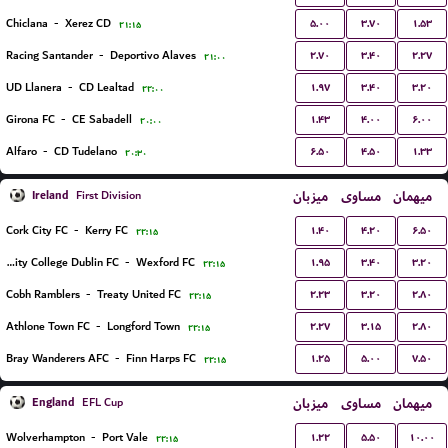
۵.۰۰
۳.۷۰
۱.۵۳
Chiclana
-
Xerez CD
۲۱:۱۵
۲.۷۰
۳.۴۰
۲.۲۷
Racing Santander
-
Deportivo Alaves
۲۱:۰۰
۱.۹۷
۳.۴۰
۳.۲۰
UD Llanera
-
CD Lealtad
۲۲:۰۰
۱.۴۳
۴.۰۰
۶.۰۰
Girona FC
-
CE Sabadell
۲۰:۰۰
۶.۵۰
۴.۵۰
۱.۳۳
Alfaro
-
CD Tudelano
۲۰:۳۰
Ireland
میزبان
مساوی
میهمان
First Division
۱.۴۰
۴.۲۰
۶.۵۰
Cork City FC
-
Kerry FC
۲۲:۱۵
۱.۹۵
۳.۴۰
۳.۲۰
University College Dublin FC
-
Wexford FC
۲۲:۱۵
۲.۲۳
۳.۲۰
۲.۸۰
Cobh Ramblers
-
Treaty United FC
۲۲:۱۵
۲.۲۷
۳.۱۵
۲.۸۰
Athlone Town FC
-
Longford Town
۲۲:۱۵
۱.۲۵
۵.۰۰
۷.۵۰
Bray Wanderers AFC
-
Finn Harps FC
۲۲:۱۵
England
میزبان
مساوی
میهمان
EFL Cup
۱.۲۲
۵.۵۰
۱۰.۰۰
Wolverhampton
-
Port Vale
۲۲:۱۵