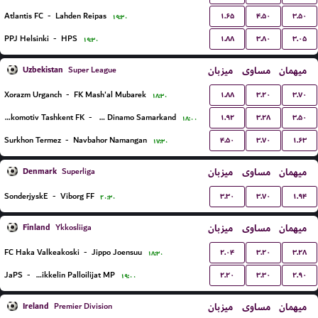
۱.۶۵
۴.۵۰
۳.۵۰
Atlantis FC
-
Lahden Reipas
۱۹:۳۰
۱.۸۸
۳.۸۰
۳.۰۵
PPJ Helsinki
-
HPS
۱۹:۳۰
Uzbekistan
میزبان
مساوی
میهمان
Super League
۱.۸۸
۳.۲۰
۳.۷۰
Xorazm Urganch
-
FK Mash'al Mubarek
۱۸:۳۰
۱.۹۲
۳.۲۸
۳.۵۰
Lokomotiv Tashkent FK
-
PFK Dinamo Samarkand
۱۸:۰۰
۴.۵۰
۳.۷۰
۱.۶۳
Surkhon Termez
-
Navbahor Namangan
۱۷:۳۰
Denmark
میزبان
مساوی
میهمان
Superliga
۳.۳۰
۳.۷۰
۱.۹۴
SonderjyskE
-
Viborg FF
۲۰:۳۰
Finland
میزبان
مساوی
میهمان
Ykkosliiga
۲.۰۴
۳.۲۰
۳.۲۸
FC Haka Valkeakoski
-
Jippo Joensuu
۱۸:۳۰
۲.۲۰
۳.۳۰
۲.۹۰
JaPS
-
Mikkelin Palloilijat MP
۱۹:۰۰
Ireland
میزبان
مساوی
میهمان
Premier Division