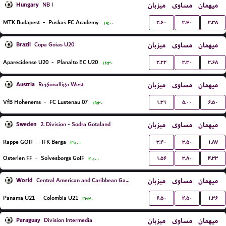
Hungary
میزبان
مساوی
میهمان
NB I
۲.۶۰
۳.۴۰
۲.۳۸
MTK Budapest
-
Puskas FC Academy
۱۹:۰۰
Brazil
میزبان
مساوی
میهمان
Copa Goias U20
۲.۲۲
۳.۳۰
۲.۶۸
Aparecidense U20
-
Planalto EC U20
۱۶:۳۰
Austria
میزبان
مساوی
میهمان
Regionalliga West
۱.۳۱
۵.۰۰
۶.۵۰
VfB Hohenems
-
FC Lustenau 07
۱۹:۳۰
Sweden
میزبان
مساوی
میهمان
2. Division - Sodra Gotaland
۳.۴۰
۳.۵۰
۱.۸۷
Rappe GOIF
-
IFK Berga
۲۱:۰۰
۱.۵۶
۳.۸۰
۴.۳۳
Osterlen FF
-
Solvesborgs GoIF
۲۰:۰۰
World
میزبان
مساوی
میهمان
Central American and Caribbean Games
۶.۵۰
۴.۵۰
۱.۳۶
Panama U21
-
Colombia U21
۲۳:۳۰
Paraguay
میزبان
مساوی
میهمان
Division Intermedia