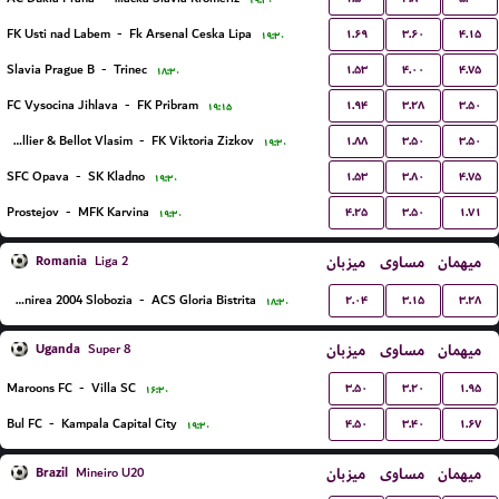
۱۹:۳۰
۱.۶۹
۳.۶۰
۴.۱۵
FK Usti nad Labem
-
Fk Arsenal Ceska Lipa
۱۹:۳۰
۱.۵۳
۴.۰۰
۴.۷۵
Slavia Prague B
-
Trinec
۱۸:۳۰
۱.۹۴
۳.۲۸
۳.۵۰
FC Vysocina Jihlava
-
FK Pribram
۱۹:۱۵
۱.۸۸
۳.۵۰
۳.۵۰
FC Sellier & Bellot Vlasim
-
FK Viktoria Zizkov
۱۹:۳۰
۱.۵۳
۳.۸۰
۴.۷۵
SFC Opava
-
SK Kladno
۱۹:۳۰
۴.۲۵
۳.۵۰
۱.۷۱
Prostejov
-
MFK Karvina
۱۹:۳۰
Romania
میزبان
مساوی
میهمان
Liga 2
۲.۰۴
۳.۱۵
۳.۲۸
FC Unirea 2004 Slobozia
-
ACS Gloria Bistrita
۱۸:۳۰
Uganda
میزبان
مساوی
میهمان
Super 8
۳.۵۰
۳.۲۰
۱.۹۵
Maroons FC
-
Villa SC
۱۶:۳۰
۴.۵۰
۳.۴۰
۱.۶۷
Bul FC
-
Kampala Capital City
۱۹:۳۰
Brazil
میزبان
مساوی
میهمان
Mineiro U20