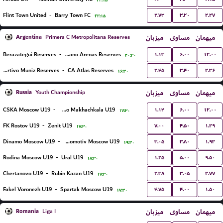
۲۲:۱۵
۲.۷۳
۳.۲۰
۲.۲۷
Flint Town United
-
Barry Town FC
۲۲:۱۵
Argentina
میزبان
مساوی
میهمان
Primera C Metropolitana Reserves
۱.۱۳
۶.۰۰
۱۲.۰۰
Berazategui Reserves
-
Victoriano Arenas Reserves
۲۰:۳۰
۲.۴۵
۳.۴۰
۲.۳۶
Deportivo Muniz Reserves
-
CA Atlas Reserves
۱۶:۳۰
Russia
میزبان
مساوی
میهمان
Youth Championship
۱.۱۴
۶.۰۰
۱۲.۰۰
CSKA Moscow U19
-
Dinamo Makhachkala U19
۱۷:۳۰
۷.۰۰
۴.۵۰
۱.۲۹
FK Rostov U19
-
Zenit U19
۱۷:۳۰
۳.۰۵
۳.۸۰
۱.۹۳
Dinamo Moscow U19
-
Lokomotiv Moscow U19
۱۹:۳۰
۱.۲۵
۵.۰۰
۹.۵۰
Rodina Moscow U19
-
Ural U19
۱۸:۳۰
۲.۳۸
۳.۰۵
۲.۷۷
Chertanovo U19
-
Rubin Kazan U19
۱۷:۳۰
۴.۷۵
۴.۰۰
۱.۵۰
Fakel Voronezh U19
-
Spartak Moscow U19
۱۷:۳۰
Romania
میزبان
مساوی
میهمان
Liga I