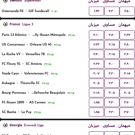
Sweden
میزبان
مساوی
میهمان
Superettan
۱.۴۳
۴.۲۰
۶.۵۰
Ostersunds FK
-
GIF Sundsvall
۲۰:۳۰
France
میزبان
مساوی
میهمان
Ligue 3
۳.۱۰
۲.۸۰
۲.۲۷
Paris 13 Atletico
-
US Quevilly-Rouen Métropole
۲۲:۱۵
۲.۲۳
۳.۱۵
۲.۸۰
US Concarneau
-
Orleans US 45
۲۲:۱۵
۲.۴۰
۳.۱۵
۲.۶۰
La Roche VF
-
Versailles 78
۲۲:۱۵
۲.۲۷
۳.۰۰
۲.۹۰
FC Fleury 91
-
SC Amiens
۲۲:۱۵
۲.۰۷
۳.۲۰
۳.۱۵
Stade Caen
-
Valenciennes FC
۲۲:۱۵
۲.۰۵
۳.۲۰
۳.۲۰
Aubagne
-
Thionville FC
۲۲:۱۵
۲.۱۸
۳.۰۵
۳.۰۵
Bourg-Peronnas
-
FC Villefranche Beaujolais
۲۲:۱۵
۱.۸۵
۳.۳۰
۳.۷۰
FC Rouen 1899
-
AS Cannes
۲۲:۱۵
۱.۸۵
۳.۳۰
۳.۷۰
SC Bastia
-
Le Puy
۲۲:۱۵
Georgia
میزبان
مساوی
میهمان
Erovnuli Liga