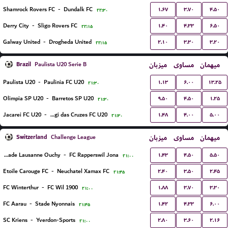
۱.۶۷
۳.۷۰
۴.۵۰
Shamrock Rovers FC
-
Dundalk FC
۲۲:۳۰
۱.۴۰
۴.۳۳
۶.۵۰
Derry City
-
Sligo Rovers FC
۲۲:۱۵
۲.۱۰
۳.۳۰
۳.۲۰
Galway United
-
Drogheda United
۲۲:۱۵
Brazil
میزبان
مساوی
میهمان
Paulista U20 Serie B
۱.۱۳
۶.۰۰
۱۳.۲۵
Paulista U20
-
Paulinia FC U20
۲۱:۳۰
۹.۵۰
۴.۵۰
۱.۲۵
Olimpia SP U20
-
Barretos SP U20
۲۱:۳۰
۱.۴۸
۴.۰۰
۵.۰۰
Jacarei FC U20
-
Uniao Mogi das Cruzes FC U20
۲۱:۳۰
Switzerland
میزبان
مساوی
میهمان
Challenge League
۱.۴۳
۴.۵۰
۵.۵۰
FC Stade Lausanne Ouchy
-
FC Rapperswil Jona
۲۱:۰۰
۲.۴۰
۳.۵۰
۲.۴۵
Etoile Carouge FC
-
Neuchatel Xamax FC
۲۱:۴۵
۱.۸۸
۳.۷۰
۳.۳۰
FC Winterthur
-
FC Wil 1900
۲۱:۰۰
۱.۴۲
۴.۳۳
۶.۰۰
FC Aarau
-
Stade Nyonnais
۲۱:۴۵
۲.۸۰
۳.۶۰
۲.۱۶
SC Kriens
-
Yverdon-Sports
۲۱:۰۰