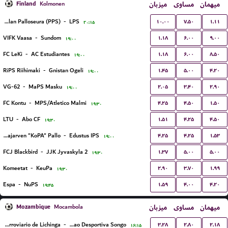
Finland
میزبان
مساوی
میهمان
Kolmonen
۱۰.۰۰
۷.۵۰
۱.۱۱
Pakkalan Palloseura (PPS)
-
LPS
۲۰:۱۵
۱.۱۸
۶.۰۰
۹.۰۰
VIFK Vaasa
-
Sundom
۱۹:۰۰
۱.۱۸
۶.۰۰
۸.۵۰
FC LeKi
-
AC Estudiantes
۱۹:۰۰
۱.۴۵
۵.۰۰
۴.۲۰
RiPS Riihimaki
-
Gnistan Ogeli
۱۹:۰۰
۲.۰۵
۳.۴۰
۲.۹۰
VG-62
-
MaPS Masku
۱۹:۰۰
۴.۲۵
۴.۵۰
۱.۵۰
FC Kontu
-
MPS/Atletico Malmi
۱۹:۳۰
۱.۵۱
۴.۲۵
۴.۵۰
LTU
-
Abo CF
۱۹:۳۰
۴.۲۵
۴.۲۵
۱.۵۳
Kotajarven "KoPA" Pallo
-
Edustus IPS
۱۹:۰۰
۱.۳۷
۵.۰۰
۵.۰۰
FCJ Blackbird
-
JJK Jyvaskyla 2
۱۹:۳۰
۲.۹۰
۳.۷۰
۱.۹۹
Komeetat
-
KeuPa
۱۹:۳۰
۱.۵۹
۴.۰۰
۴.۲۰
Espa
-
NuPS
۱۹:۴۵
Mozambique
میزبان
مساوی
میهمان
Mocambola
۳.۲۸
۲.۸۰
۲.۱۸
Ferroviario de Lichinga
-
Uniao Desportiva Songo
۱۶:۱۵