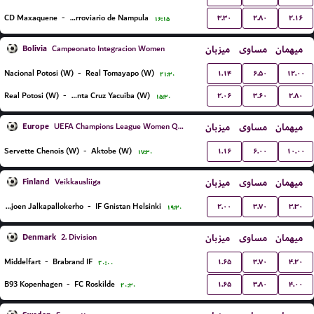
۳.۳۰
۲.۸۰
۲.۱۶
CD Maxaquene
-
Clube Ferroviario de Nampula
۱۶:۱۵
Bolivia
میزبان
مساوی
میهمان
Campeonato Integracion Women
۱.۱۴
۶.۵۰
۱۲.۰۰
Nacional Potosi (W)
-
Real Tomayapo (W)
۲۱:۳۰
۲.۰۶
۳.۶۰
۲.۸۰
Real Potosi (W)
-
Real Santa Cruz Yacuiba (W)
۱۵:۳۰
Europe
میزبان
مساوی
میهمان
UEFA Champions League Women Qualification
۱.۱۶
۶.۰۰
۱۰.۰۰
Servette Chenois (W)
-
Aktobe (W)
۱۷:۳۰
Finland
میزبان
مساوی
میهمان
Veikkausliiga
۲.۰۰
۳.۷۰
۳.۳۰
Seinajoen Jalkapallokerho
-
IF Gnistan Helsinki
۱۹:۳۰
Denmark
میزبان
مساوی
میهمان
2. Division
۱.۶۵
۳.۷۰
۴.۲۰
Middelfart
-
Brabrand IF
۲۰:۰۰
۱.۶۵
۳.۸۰
۴.۰۰
B93 Kopenhagen
-
FC Roskilde
۲۰:۳۰