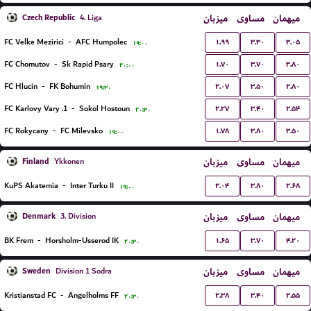
Czech Republic
میزبان
مساوی
میهمان
4. Liga
۱.۹۹
۳.۳۰
۳.۰۵
FC Velke Mezirici
-
AFC Humpolec
۱۹:۰۰
۱.۷۰
۳.۷۰
۳.۸۰
FC Chomutov
-
Sk Rapid Psary
۲۰:۰۰
۲.۰۷
۳.۵۰
۲.۸۰
FC Hlucin
-
FK Bohumin
۱۹:۳۰
۲.۲۷
۳.۴۰
۲.۵۴
1. FC Karlovy Vary
-
Sokol Hostoun
۲۰:۳۰
۱.۷۸
۳.۸۰
۳.۵۰
FC Rokycany
-
FC Milevsko
۱۹:۰۰
Finland
میزبان
مساوی
میهمان
Ykkonen
۲.۰۴
۳.۸۰
۲.۶۸
KuPS Akatemia
-
Inter Turku II
۱۹:۰۰
Denmark
میزبان
مساوی
میهمان
3. Division
۱.۶۵
۳.۷۰
۴.۲۰
BK Frem
-
Horsholm-Usserod IK
۲۰:۳۰
Sweden
میزبان
مساوی
میهمان
Division 1 Sodra
۲.۳۸
۳.۴۰
۲.۵۵
Kristianstad FC
-
Angelholms FF
۲۰:۳۰