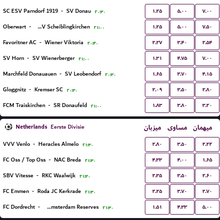
۱.۲۵
۵.۰۰
۷.۰۰
SC ESV Parndorf 1919
-
SV Donau
۲۰:۳۰
۱.۲۵
۵.۰۰
۷.۵۰
Oberwart
-
USV Scheiblingkirchen
۲۱:۰۰
۲.۲۷
۳.۴۰
۲.۵۴
Favoritner AC
-
Wiener Viktoria
۲۰:۴۰
۱.۳۱
۴.۷۵
۷.۰۰
SV Horn
-
SV Wienerberger
۲۱:۰۰
۱.۶۵
۳.۷۰
۴.۱۵
Marchfeld Donauauen
-
SV Leobendorf
۲۰:۳۰
۲.۰۹
۳.۵۰
۲.۸۰
Gloggnitz
-
Kremser SC
۲۰:۳۰
۱.۸۳
۳.۸۰
۳.۲۰
FCM Traiskirchen
-
SR Donaufeld
۲۱:۰۰
Netherlands
میزبان
مساوی
میهمان
Eerste Divisie
۲.۸۰
۳.۵۰
۲.۲۲
VVV Venlo
-
Heracles Almelo
۲۱:۳۰
۴.۳۳
۴.۰۰
۱.۶۵
FC Oss / Top Oss
-
NAC Breda
۲۱:۳۰
۲.۳۵
۳.۵۰
۲.۶۰
SBV Vitesse
-
RKC Waalwijk
۲۱:۳۰
۲.۲۵
۳.۷۰
۲.۷۰
FC Emmen
-
Roda JC Kerkrade
۲۱:۳۰
۱.۵۱
۴.۳۳
۵.۰۰
FC Dordrecht
-
Ajax Amsterdam Reserves
۲۱:۳۰