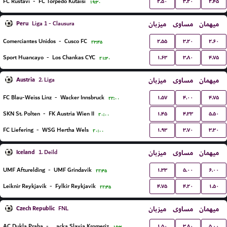
۲.۵۰
۳.۲۰
۲.۴۵
FC Rustavi
-
FC Torpedo Kutaisi
۱۹:۳۰
Peru
میزبان
مساوی
میهمان
Liga 1 - Clausura
۲.۵۵
۳.۲۰
۲.۶۰
Comerciantes Unidos
-
Cusco FC
۲۳:۴۵
۱.۶۳
۳.۸۰
۴.۷۵
Sport Huancayo
-
Los Chankas CYC
۲۱:۳۰
Austria
میزبان
مساوی
میهمان
2. Liga
۱.۵۷
۴.۰۰
۴.۷۵
FC Blau-Weiss Linz
-
Wacker Innsbruck
۲۲:۰۰
۱.۴۵
۴.۳۳
۵.۵۰
SKN St. Polten
-
FK Austria Wien II
۲۰:۰۰
۱.۹۳
۳.۷۰
۳.۳۰
FC Liefering
-
WSG Hertha Wels
۲۰:۰۰
Iceland
میزبان
مساوی
میهمان
1. Deild
۱.۳۳
۵.۰۰
۶.۰۰
UMF Afturelding
-
UMF Grindavik
۲۲:۴۵
۴.۷۵
۴.۲۰
۱.۵۰
Leiknir Reykjavik
-
Fylkir Reykjavik
۲۲:۴۵
Czech Republic
میزبان
مساوی
میهمان
FNL
۱.۵۰
۳.۸۰
۵.۰۰
AC Dukla Praha
-
SK Hanacka Slavia Kromeriz