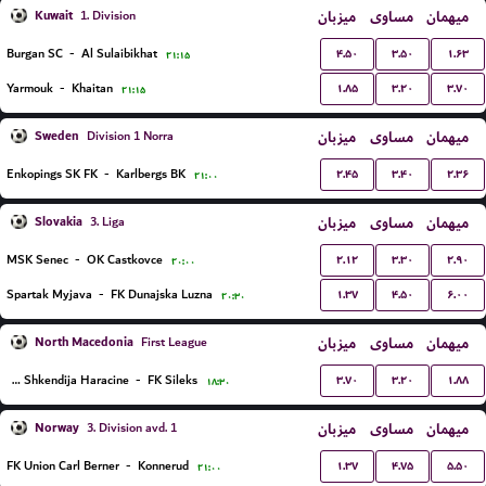
Kuwait
میزبان
مساوی
میهمان
1. Division
۴.۵۰
۳.۵۰
۱.۶۳
Burgan SC
-
Al Sulaibikhat
۲۱:۱۵
۱.۸۵
۳.۲۰
۳.۷۰
Yarmouk
-
Khaitan
۲۱:۱۵
Sweden
میزبان
مساوی
میهمان
Division 1 Norra
۲.۴۵
۳.۴۰
۲.۳۶
Enkopings SK FK
-
Karlbergs BK
۲۱:۰۰
Slovakia
میزبان
مساوی
میهمان
3. Liga
۲.۱۲
۳.۳۰
۲.۹۰
MSK Senec
-
OK Castkovce
۲۰:۰۰
۱.۳۷
۴.۵۰
۶.۰۰
Spartak Myjava
-
FK Dunajska Luzna
۲۰:۳۰
North Macedonia
میزبان
مساوی
میهمان
First League
۳.۷۰
۳.۲۰
۱.۸۸
KF Shkendija Haracine
-
FK Sileks
۱۸:۳۰
Norway
میزبان
مساوی
میهمان
3. Division avd. 1
۱.۳۷
۴.۷۵
۵.۵۰
FK Union Carl Berner
-
Konnerud
۲۱:۰۰