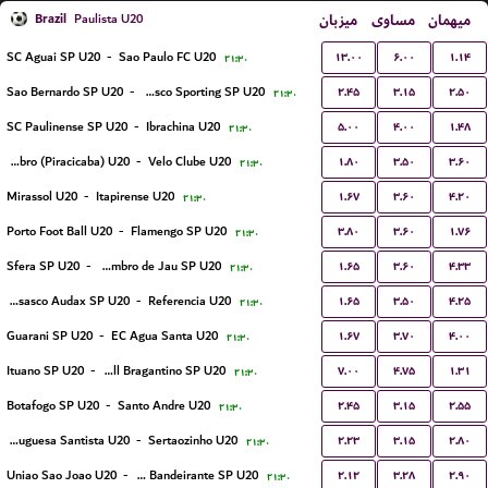
Brazil
میزبان
مساوی
میهمان
Paulista U20
۱۳.۰۰
۶.۰۰
۱.۱۴
SC Aguai SP U20
-
Sao Paulo FC U20
۲۱:۳۰
۲.۴۵
۳.۱۵
۲.۵۰
Sao Bernardo SP U20
-
Osasco Sporting SP U20
۲۱:۳۰
۵.۰۰
۴.۰۰
۱.۴۸
SC Paulinense SP U20
-
Ibrachina U20
۲۱:۳۰
۱.۸۰
۳.۵۰
۳.۶۰
XV de Novembro (Piracicaba) U20
-
Velo Clube U20
۲۱:۳۰
۱.۶۷
۳.۶۰
۴.۲۰
Mirassol U20
-
Itapirense U20
۲۱:۳۰
۳.۸۰
۳.۶۰
۱.۷۶
Porto Foot Ball U20
-
Flamengo SP U20
۲۱:۳۰
۱.۶۵
۳.۶۰
۴.۳۳
Sfera SP U20
-
EC XV de Novembro de Jau SP U20
۲۱:۳۰
۱.۶۵
۳.۵۰
۴.۲۵
Gremio Osasco Audax SP U20
-
Referencia U20
۲۱:۳۰
۱.۶۷
۳.۷۰
۴.۰۰
Guarani SP U20
-
EC Agua Santa U20
۲۱:۳۰
۷.۰۰
۴.۷۵
۱.۳۱
Ituano SP U20
-
Red Bull Bragantino SP U20
۲۱:۳۰
۲.۴۵
۳.۱۵
۲.۵۵
Botafogo SP U20
-
Santo Andre U20
۲۱:۳۰
۲.۲۳
۳.۱۵
۲.۸۰
Portuguesa Santista U20
-
Sertaozinho U20
۲۱:۳۰
۲.۱۲
۳.۲۸
۲.۹۰
Uniao Sao Joao U20
-
CA Bandeirante SP U20
۲۱:۳۰