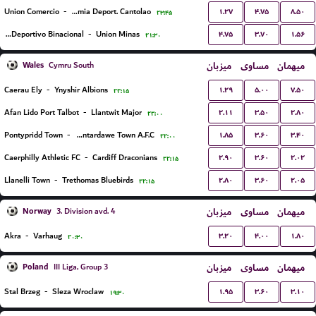
۱.۲۷
۴.۷۵
۸.۵۰
Union Comercio
-
Academia Deport. Cantolao
۲۳:۴۵
۴.۷۵
۳.۷۰
۱.۵۶
EM Deportivo Binacional
-
Union Minas
۲۱:۳۰
Wales
میزبان
مساوی
میهمان
Cymru South
۱.۲۹
۵.۰۰
۷.۵۰
Caerau Ely
-
Ynyshir Albions
۲۲:۱۵
۲.۱۱
۳.۵۰
۲.۸۰
Afan Lido Port Talbot
-
Llantwit Major
۲۲:۰۰
۱.۸۵
۳.۶۰
۳.۴۰
Pontypridd Town
-
Pontardawe Town A.F.C.
۲۲:۰۰
۲.۹۰
۳.۶۰
۲.۰۲
Caerphilly Athletic FC
-
Cardiff Draconians
۲۲:۱۵
۲.۸۰
۳.۶۰
۲.۰۵
Llanelli Town
-
Trethomas Bluebirds
۲۲:۱۵
Norway
میزبان
مساوی
میهمان
3. Division avd. 4
۳.۲۰
۴.۰۰
۱.۸۰
Akra
-
Varhaug
۲۰:۳۰
Poland
میزبان
مساوی
میهمان
III Liga, Group 3
۱.۹۵
۳.۶۰
۳.۱۰
Stal Brzeg
-
Sleza Wroclaw
۱۹:۳۰