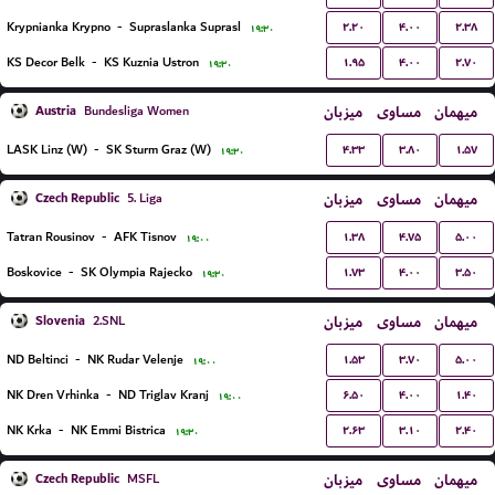
۲.۲۰
۴.۰۰
۲.۳۸
Krypnianka Krypno
-
Supraslanka Suprasl
۱۹:۳۰
۱.۹۵
۴.۰۰
۲.۷۰
KS Decor Belk
-
KS Kuznia Ustron
۱۹:۳۰
Austria
میزبان
مساوی
میهمان
Bundesliga Women
۴.۳۳
۳.۸۰
۱.۵۷
LASK Linz (W)
-
SK Sturm Graz (W)
۱۹:۳۰
Czech Republic
میزبان
مساوی
میهمان
5. Liga
۱.۳۸
۴.۷۵
۵.۰۰
Tatran Rousinov
-
AFK Tisnov
۱۹:۰۰
۱.۷۳
۴.۰۰
۳.۵۰
Boskovice
-
SK Olympia Rajecko
۱۹:۳۰
Slovenia
میزبان
مساوی
میهمان
2.SNL
۱.۵۳
۳.۷۰
۵.۰۰
ND Beltinci
-
NK Rudar Velenje
۱۹:۰۰
۶.۵۰
۴.۰۰
۱.۴۰
NK Dren Vrhinka
-
ND Triglav Kranj
۱۹:۰۰
۲.۶۳
۳.۱۰
۲.۴۰
NK Krka
-
NK Emmi Bistrica
۱۹:۳۰
Czech Republic
میزبان
مساوی
میهمان
MSFL