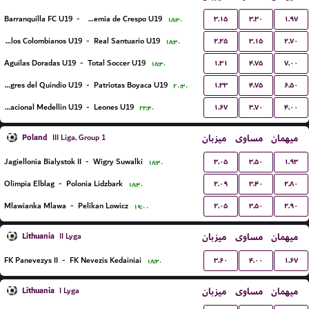
۳.۱۵
۳.۳۰
۱.۹۷
Barranquilla FC U19
-
Academia de Crespo U19
۱۸:۳۰
۲.۲۵
۳.۱۵
۲.۷۰
Sellos Colombianos U19
-
Real Santuario U19
۱۸:۳۰
۱.۳۱
۴.۷۵
۷.۰۰
Aguilas Doradas U19
-
Total Soccer U19
۱۸:۳۰
۱.۳۳
۴.۷۵
۶.۵۰
Tigres del Quindio U19
-
Patriotas Boyaca U19
۲۰:۳۰
۱.۶۷
۳.۷۰
۴.۰۰
Atletico Nacional Medellin U19
-
Leones U19
۲۲:۴۰
Poland
میزبان
مساوی
میهمان
III Liga, Group 1
۳.۰۵
۳.۵۰
۱.۹۳
Jagiellonia Bialystok II
-
Wigry Suwalki
۱۸:۳۰
۲.۰۹
۳.۴۰
۲.۸۰
Olimpia Elblag
-
Polonia Lidzbark
۱۸:۳۰
۲.۰۵
۳.۵۰
۲.۹۰
Mlawianka Mlawa
-
Pelikan Lowicz
۱۹:۰۰
Lithuania
میزبان
مساوی
میهمان
II Lyga
۳.۶۰
۴.۰۰
۱.۶۷
FK Panevezys II
-
FK Nevezis Kedainiai
۱۸:۳۰
Lithuania
میزبان
مساوی
میهمان
I Lyga