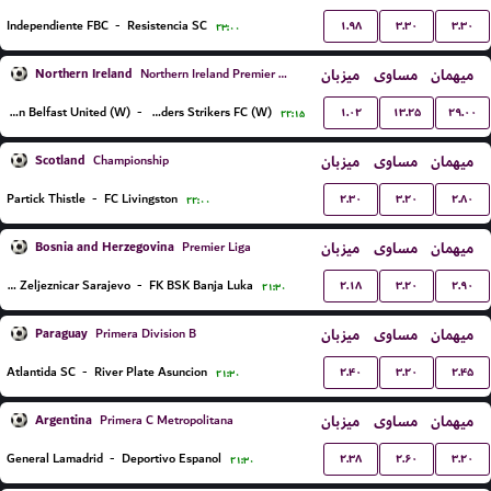
۱.۹۸
۳.۳۰
۳.۳۰
Independiente FBC
-
Resistencia SC
۲۳:۰۰
Northern Ireland
میزبان
مساوی
میهمان
Northern Ireland Premier League Women
۱.۰۲
۱۳.۲۵
۲۹.۰۰
Glentoran Belfast United (W)
-
Crusaders Strikers FC (W)
۲۲:۱۵
Scotland
میزبان
مساوی
میهمان
Championship
۲.۳۰
۳.۲۰
۲.۸۰
Partick Thistle
-
FC Livingston
۲۲:۰۰
Bosnia and Herzegovina
میزبان
مساوی
میهمان
Premier Liga
۲.۱۸
۳.۲۰
۲.۹۰
FK Zeljeznicar Sarajevo
-
FK BSK Banja Luka
۲۱:۳۰
Paraguay
میزبان
مساوی
میهمان
Primera Division B
۲.۴۰
۳.۲۰
۲.۴۵
Atlantida SC
-
River Plate Asuncion
۲۱:۳۰
Argentina
میزبان
مساوی
میهمان
Primera C Metropolitana
۲.۳۸
۲.۶۰
۳.۲۰
General Lamadrid
-
Deportivo Espanol
۲۱:۳۰