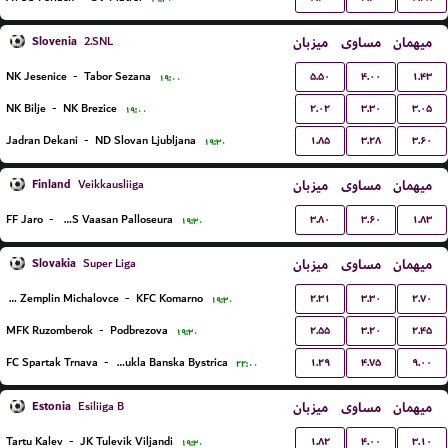
Slovenia
میزبان
مساوی
میهمان
2.SNL
۵.۵۰
۴.۰۰
۱.۴۳
NK Jesenice
-
Tabor Sezana
۱۹:۰۰
۲.۰۲
۳.۳۰
۳.۰۵
NK Bilje
-
NK Brezice
۱۹:۰۰
۱.۸۵
۳.۲۸
۳.۶۰
Jadran Dekani
-
ND Slovan Ljubljana
۱۹:۳۰
Finland
میزبان
مساوی
میهمان
Veikkausliiga
۳.۸۰
۳.۶۰
۱.۸۳
FF Jaro
-
VPS Vaasan Palloseura
۱۹:۳۰
Slovakia
میزبان
مساوی
میهمان
Super Liga
۲.۳۱
۳.۳۰
۲.۷۰
MFK Zemplin Michalovce
-
KFC Komarno
۱۹:۳۰
۲.۵۵
۳.۲۰
۲.۴۵
MFK Ruzomberok
-
Podbrezova
۱۹:۳۰
۱.۲۹
۴.۷۵
۹.۰۰
FC Spartak Trnava
-
FC Dukla Banska Bystrica
۲۲:۰۰
Estonia
میزبان
مساوی
میهمان
Esiliiga B
۱.۸۲
۴.۰۰
۳.۱۰
Tartu Kalev
-
JK Tulevik Viljandi
۱۹:۳۰