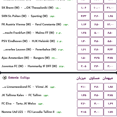
۱.۰۶
۱۰.۰۰
۲۱.۰۰
SK Brann (W)
-
FC PAOK Thessaloniki (W)
۱۸:۰۰
۴.۳۳
۳.۶۰
۱.۶۵
SKN St. Polten (W)
-
Sporting (W)
۱۹:۳۰
۱.۱۴
۶.۵۰
۱۲.۰۰
FK Austria Vienna (W)
-
Farul Constanta (W)
۱۹:۳۰
۱.۲۵
۵.۰۰
۸.۵۰
Eintracht Frankfurt (W)
-
Malmo FF (W)
۲۰:۳۰
۱.۴۰
۴.۵۰
۵.۵۰
PSV Eindhoven (W)
-
HJK Helsinki (W)
۲۰:۳۰
۱.۶۱
۳.۸۰
۴.۳۳
Oud-Heverlee Leuven (W)
-
Fenerbahce (W)
۲۱:۳۰
۱.۵۰
۴.۲۵
۴.۷۵
Ajax Amsterdam (W)
-
Rangers (W)
۲۲:۰۰
۲.۰۵
۳.۴۰
۳.۰۰
Juventus FC (W)
-
Hammarby IF DFF (W)
۲۲:۳۰
Estonia
میزبان
مساوی
میهمان
Esiliiga
۳.۱۰
۳.۸۰
۱.۸۸
Maardu Linnameeskond FC
-
Viimsi JK
۱۵:۳۰
۱.۴۵
۴.۵۰
۴.۷۵
JK Tallinna Kalev
-
FC Tallinn
۱۵:۳۰
۳.۶۰
۴.۰۰
۱.۶۹
FC Elva
-
Tartu JK Welco
۱۵:۳۰
۳.۱۵
۴.۰۰
۱.۷۸
Nomme Utd U21
-
FCI Levadia Tallinn II
۱۹:۳۰