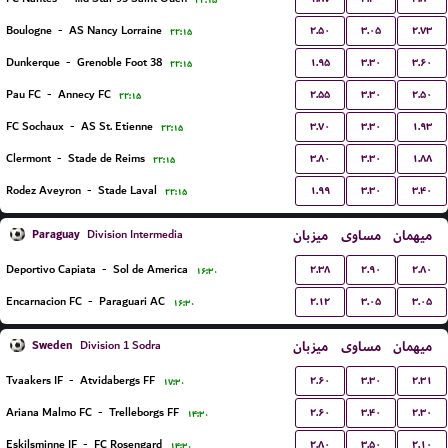
۲۲:۱۵
۲.۵۰
۳.۰۵
۲.۷۳
Boulogne
-
AS Nancy Lorraine
۲۲:۱۵
۱.۹۵
۳.۳۰
۳.۶۰
Dunkerque
-
Grenoble Foot 38
۲۲:۱۵
۲.۵۵
۳.۳۰
۲.۵۰
Pau FC
-
Annecy FC
۲۲:۱۵
۳.۷۰
۳.۳۰
۱.۹۳
FC Sochaux
-
AS St. Etienne
۲۲:۱۵
۳.۸۰
۳.۳۰
۱.۸۸
Clermont
-
Stade de Reims
۲۲:۱۵
۱.۹۹
۳.۳۰
۳.۴۰
Rodez Aveyron
-
Stade Laval
۲۲:۱۵
Paraguay
میزبان
مساوی
میهمان
Division Intermedia
۲.۳۸
۲.۹۰
۲.۸۰
Deportivo Capiata
-
Sol de America
۱۶:۳۰
۲.۱۲
۳.۰۵
۳.۰۵
Encarnacion FC
-
Paraguari AC
۱۶:۳۰
Sweden
میزبان
مساوی
میهمان
Division 1 Sodra
۲.۶۰
۳.۳۰
۲.۳۱
Tvaakers IF
-
Atvidabergs FF
۱۷:۳۰
۲.۶۰
۳.۴۰
۲.۳۰
Ariana Malmo FC
-
Trelleborgs FF
۱۴:۳۰
۲.۸۰
۳.۵۰
۲.۱۰
Eskilsminne IF
-
FC Rosengard
۱۴:۳۰