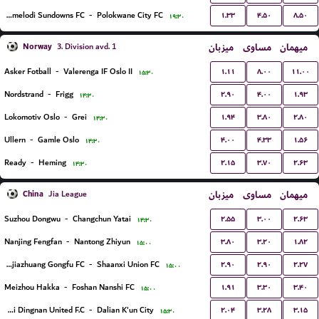
۱.۳۳
۴.۵۰
۸.۵۰
Mamelodi Sundowns FC
-
Polokwane City FC
۱۹:۳۰
Norway
میزبان
مساوی
میهمان
3. Division avd. 1
۱.۱۱
۸.۰۰
۱۱.۰۰
Asker Fotball
-
Valerenga IF Oslo II
۱۵:۳۰
۲.۹۰
۴.۰۰
۱.۹۳
Nordstrand
-
Frigg
۱۴:۳۰
۱.۹۴
۳.۸۰
۲.۸۰
Lokomotiv Oslo
-
Grei
۱۴:۳۰
۴.۰۰
۴.۳۳
۱.۵۶
Ullern
-
Gamle Oslo
۱۴:۳۰
۲.۱۵
۳.۷۰
۲.۶۳
Ready
-
Heming
۱۴:۳۰
China
میزبان
مساوی
میهمان
Jia League
۲.۵۵
۳.۰۰
۲.۶۳
Suzhou Dongwu
-
Changchun Yatai
۱۴:۳۰
۳.۸۰
۳.۲۰
۱.۸۲
Nanjing Fengfan
-
Nantong Zhiyun
۱۵:۰۰
۲.۹۰
۲.۹۰
۲.۲۷
Shijiazhuang Gongfu FC
-
Shaanxi Union FC
۱۵:۰۰
۱.۹۱
۳.۳۰
۳.۴۰
Meizhou Hakka
-
Foshan Nanshi FC
۱۵:۰۰
۲.۰۴
۳.۲۸
۳.۱۵
Jiangxi Dingnan United F.C
-
Dalian K'un City
۱۵:۳۰