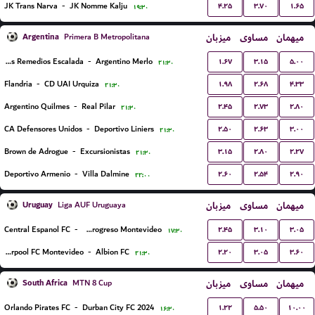
۴.۲۵
۳.۷۰
۱.۶۵
JK Trans Narva
-
JK Nomme Kalju
۱۹:۳۰
Argentina
میزبان
مساوی
میهمان
Primera B Metropolitana
۱.۶۷
۳.۱۵
۵.۰۰
Talleres Remedios Escalada
-
Argentino Merlo
۲۱:۳۰
۱.۹۸
۲.۶۸
۴.۳۳
Flandria
-
CD UAI Urquiza
۲۱:۳۰
۲.۴۵
۲.۷۳
۲.۸۰
Argentino Quilmes
-
Real Pilar
۲۱:۳۰
۲.۵۰
۲.۶۳
۳.۰۰
CA Defensores Unidos
-
Deportivo Liniers
۲۱:۳۰
۳.۱۵
۲.۸۰
۲.۲۷
Brown de Adrogue
-
Excursionistas
۲۱:۳۰
۲.۶۰
۲.۵۴
۲.۹۰
Deportivo Armenio
-
Villa Dalmine
۲۲:۰۰
Uruguay
میزبان
مساوی
میهمان
Liga AUF Uruguaya
۲.۴۵
۳.۱۰
۳.۰۵
Central Espanol FC
-
CA Progreso Montevideo
۱۷:۳۰
۲.۲۰
۳.۰۵
۳.۶۰
Liverpool FC Montevideo
-
Albion FC
۲۱:۳۰
South Africa
میزبان
مساوی
میهمان
MTN 8 Cup
۱.۲۲
۵.۵۰
۱۰.۰۰
Orlando Pirates FC
-
Durban City FC 2024
۱۶:۳۰