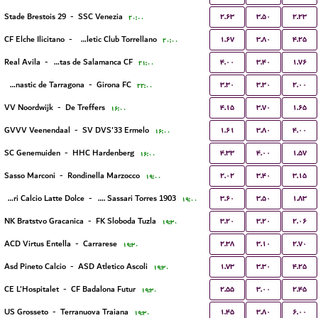
۲.۶۳
۳.۵۰
۲.۲۳
Stade Brestois 29
-
SSC Venezia
۲۰:۰۰
۱.۶۷
۳.۸۰
۴.۲۵
CF Elche Ilicitano
-
Athletic Club Torrellano
۲۰:۰۰
۴.۰۰
۳.۴۰
۱.۷۶
Real Avila
-
Unionistas de Salamanca CF
۲۱:۰۰
۳.۳۰
۳.۳۰
۲.۰۰
Gimnastic de Tarragona
-
Girona FC
۲۲:۰۰
۴.۱۵
۳.۷۰
۱.۶۵
VV Noordwijk
-
De Treffers
۱۶:۰۰
۱.۶۱
۳.۸۰
۴.۰۰
GVVV Veenendaal
-
SV DVS'33 Ermelo
۱۶:۰۰
۴.۳۳
۴.۰۰
۱.۵۷
SC Genemuiden
-
HHC Hardenberg
۱۶:۰۰
۲.۰۲
۳.۴۰
۳.۱۵
Sasso Marconi
-
Rondinella Marzocco
۱۹:۰۰
۳.۶۰
۳.۵۰
۱.۸۳
Sassari Calcio Latte Dolce
-
S.E.F. Sassari Torres 1903
۱۹:۰۰
۳.۲۰
۳.۲۰
۲.۰۶
NK Bratstvo Gracanica
-
FK Sloboda Tuzla
۱۹:۳۰
۲.۳۸
۳.۱۰
۲.۷۰
ACD Virtus Entella
-
Carrarese
۱۹:۳۰
۱.۷۳
۳.۳۰
۴.۲۵
Asd Pineto Calcio
-
ASD Atletico Ascoli
۱۹:۳۰
۲.۵۵
۳.۰۰
۲.۴۵
CE L'Hospitalet
-
CF Badalona Futur
۱۹:۳۰
۱.۴۵
۳.۸۰
۶.۰۰
US Grosseto
-
Terranuova Traiana
۱۹:۳۰