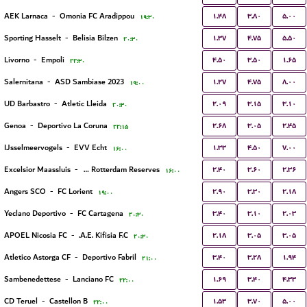
۱.۴۸
۳.۸۰
۵.۰۰
AEK Larnaca
-
Omonia FC Aradippou
۱۹:۳۰
۱.۳۷
۴.۷۵
۵.۵۰
Sporting Hasselt
-
Belisia Bilzen
۲۰:۳۰
۴.۵۰
۳.۵۰
۱.۶۵
Livorno
-
Empoli
۲۲:۳۰
۱.۲۷
۴.۷۵
۸.۰۰
Salernitana
-
ASD Sambiase 2023
۱۹:۰۰
۲.۰۹
۳.۱۵
۳.۱۰
UD Barbastro
-
Atletic Lleida
۲۰:۳۰
۲.۶۸
۳.۰۵
۲.۴۵
Genoa
-
Deportivo La Coruna
۲۲:۱۵
۱.۳۳
۴.۵۰
۷.۰۰
IJsselmeervogels
-
EVV Echt
۱۶:۰۰
۲.۴۰
۳.۶۰
۲.۳۶
Excelsior Maassluis
-
Sparta Rotterdam Reserves
۱۶:۰۰
۲.۹۰
۳.۳۰
۲.۱۸
Angers SCO
-
FC Lorient
۱۹:۰۰
۳.۴۰
۳.۱۰
۲.۰۳
Yeclano Deportivo
-
FC Cartagena
۲۰:۳۰
۲.۱۸
۳.۰۵
۳.۰۵
APOEL Nicosia FC
-
A.E. Kifisia F.C.
۲۰:۳۰
۳.۴۰
۳.۲۸
۱.۹۴
Atletico Astorga CF
-
Deportivo Fabril
۲۱:۰۰
۱.۶۹
۳.۴۰
۴.۳۳
Sambenedettese
-
Lanciano FC
۲۲:۰۰
۱.۵۳
۳.۷۰
۵.۰۰
CD Teruel
-
Castellon B
۲۲:۰۰