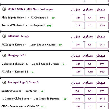
United States
میزبان
مساوی
میهمان
MLS Next Pro League
۱.۵۱
۳.۸۰
۴.۷۵
Philadelphia Union II
-
FC Cincinnati II
۱۹:۳۰
۲.۰۶
۳.۵۰
۲.۹۰
Portland Timbers II
-
Los Angeles II
۲۳:۳۰
Lithuania
میزبان
مساوی
میهمان
A Lyga
۱.۴۰
۴.۲۰
۶.۰۰
FK Zalgiris Kaunas
-
FC Hegelmann Litauen Kaunas
۱۹:۳۰
Hungary
میزبان
مساوی
میهمان
NB II
۱.۹۱
۳.۱۰
۳.۷۰
Videoton Fehervar FC
-
Szeged-Csanad Grosics
۱۹:۰۰
۱.۸۳
۳.۱۵
۳.۸۰
FC Ajka
-
Karcagi SE
۱۹:۰۰
Portugal
میزبان
مساوی
میهمان
Liga 3, Group B
۲.۵۰
۲.۹۰
۲.۷۰
Sporting Covilha
-
Santarem
۱۹:۳۰
۲.۲۲
۲.۹۰
۳.۰۵
Lusitano Ginasio Clube Evora
-
Atletico Clube de Portugal
۱۹:۳۰
۱.۶۱
۳.۵۰
۵.۰۰
CF Os Belenenses
-
Caldas SC
۲۰:۰۰