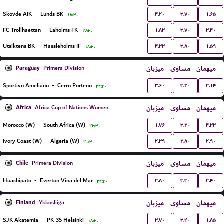
۴.۲۰
۳.۷۰
۱.۶۵
Skovde AIK
-
Lunds BK
۱۷:۳۰
۱.۸۳
۳.۷۰
۳.۴۰
FC Trollhaettan
-
Laholms FK
۱۷:۳۰
۴.۳۳
۳.۸۰
۱.۵۹
Utsiktens BK
-
Hassleholms IF
۱۸:۳۰
Paraguay
میزبان
مساوی
میهمان
Primera Division
۳.۶۰
۳.۲۰
۲.۱۴
Sportivo Ameliano
-
Cerro Porteno
۲۲:۳۰
Africa
میزبان
مساوی
میهمان
Africa Cup of Nations Women
۱.۷۶
۳.۲۰
۴.۳۳
Morocco (W)
-
South Africa (W)
۲۳:۳۰
۲.۳۹
۲.۸۰
۲.۹۰
Ivory Coast (W)
-
Algeria (W)
۲۰:۳۰
Chile
میزبان
مساوی
میهمان
Primera Division
۲.۸۰
۳.۳۰
۲.۴۰
Huachipato
-
Everton Vina del Mar
۲۲:۳۰
Finland
میزبان
مساوی
میهمان
Ykkosliiga
۳.۷۰
۳.۴۰
۱.۸۵
SJK Akatemia
-
PK-35 Helsinki
۱۸:۳۰