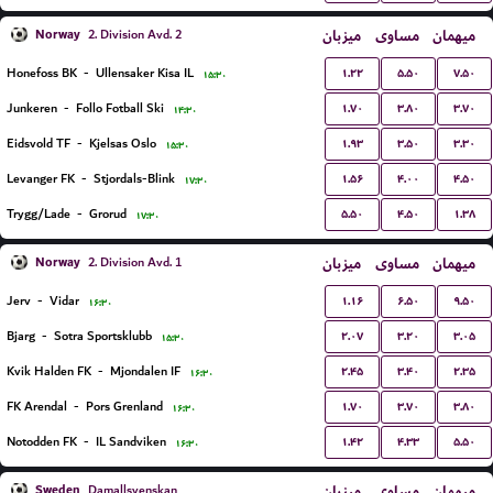
Norway
میزبان
مساوی
میهمان
2. Division Avd. 2
۱.۲۲
۵.۵۰
۷.۵۰
Honefoss BK
-
Ullensaker Kisa IL
۱۵:۳۰
۱.۷۰
۳.۸۰
۳.۷۰
Junkeren
-
Follo Fotball Ski
۱۴:۳۰
۱.۹۳
۳.۵۰
۳.۳۰
Eidsvold TF
-
Kjelsas Oslo
۱۵:۳۰
۱.۵۶
۴.۰۰
۴.۵۰
Levanger FK
-
Stjordals-Blink
۱۷:۳۰
۵.۵۰
۴.۵۰
۱.۳۸
Trygg/Lade
-
Grorud
۱۷:۳۰
Norway
میزبان
مساوی
میهمان
2. Division Avd. 1
۱.۱۶
۶.۵۰
۹.۵۰
Jerv
-
Vidar
۱۶:۳۰
۲.۰۷
۳.۲۰
۳.۰۵
Bjarg
-
Sotra Sportsklubb
۱۵:۳۰
۲.۴۵
۳.۴۰
۲.۳۵
Kvik Halden FK
-
Mjondalen IF
۱۶:۳۰
۱.۷۰
۳.۷۰
۳.۸۰
FK Arendal
-
Pors Grenland
۱۶:۳۰
۱.۴۲
۴.۳۳
۵.۵۰
Notodden FK
-
IL Sandviken
۱۶:۳۰
Sweden
میزبان
مساوی
میهمان
Damallsvenskan