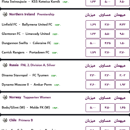
۱.۳۳
۵.۰۰
۶.۵۰
Flota Swinoujscie
-
KSS Kotwica Kornik
۱۹:۳۰
Northern Ireland
میزبان
مساوی
میهمان
Premiership
۱.۶۹
۳.۷۰
۴.۳۳
Linfield FC
-
Ballymena United FC
۱۷:۳۰
۱.۲۲
۵.۵۰
۹.۵۰
Glentoran FC
-
Limavady United
۱۷:۳۰
۵.۰۰
۴.۲۵
۱.۵۰
Dungannon Swifts
-
Coleraine FC
۱۷:۳۰
۱.۷۹
۳.۷۰
۳.۷۰
Carrick Rangers
-
Portadown FC
۱۷:۳۰
Russia
میزبان
مساوی
میهمان
FNL 2, Division A, Silver
۳.۳۰
۳.۲۰
۲.۰۲
Dinamo Stavropol
-
FC Tyumen
۱۷:۳۰
۳.۶۰
۳.۳۰
۱.۹۲
Dynamo Moscow II
-
Amkar Perm
۱۶:۳۰
Norway
میزبان
مساوی
میهمان
Toppserien Women
۵.۰۰
۴.۵۰
۱.۴۵
Bodo/Glimt (W)
-
Molde FK (W)
۱۹:۳۰
Chile
میزبان
مساوی
میهمان
Primera B