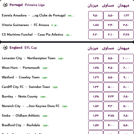
Portugal
میزبان
مساوی
میهمان
Primeira Liga
۹.۵۰
۵.۵۰
۱.۲۲
Estrela Amadora
-
Sporting Clube de Portugal
۲۳:۰۰
۱.۸۸
۳.۴۰
۳.۸۰
Vitoria Guimaraes
-
FC Arouca
۲۰:۳۰
۲.۲۰
۳.۱۰
۳.۲۸
CS Maritimo Funchal
-
Casa Pia Atletico
۱۸:۰۰
England
میزبان
مساوی
میهمان
EFL Cup
۱.۲۵
۵.۵۰
۱۰.۰۰
Leicester City
-
Northampton Town
۱۷:۳۰
۱.۴۵
۴.۵۰
۶.۰۰
West Ham
-
Portsmouth
۱۷:۳۰
۱.۲۹
۵.۵۰
۹.۰۰
Watford
-
Crawley Town
۱۷:۳۰
۱.۳۲
۵.۰۰
۸.۰۰
Cardiff City FC
-
Swindon Town
۱۷:۳۰
۱.۴۵
۴.۳۳
۶.۵۰
Burnley
-
Notts County
۱۷:۳۰
۱.۵۶
۴.۲۰
۵.۰۰
Norwich City
-
Milton Keynes Dons FC
۱۷:۳۰
۱.۴۲
۴.۷۵
۶.۵۰
Stoke
-
Oldham Athletic
۱۷:۳۰
۱.۵۷
۴.۰۰
۵.۵۰
Bradford City
-
Rochdale
۱۷:۳۰