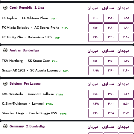
Czech Republic
میزبان
مساوی
میهمان
1. Liga
۴.۰۰
۳.۵۰
۱.۸۵
FK Teplice
-
FC Viktoria Plzen
۱۸:۳۰
۳.۸۰
۳.۸۰
۱.۸۰
FK Mlada Boleslav
-
AC Sparta Praha
۲۱:۳۰
۲.۴۰
۳.۲۰
۲.۸۰
FC Trinity Zlín
-
Bohemians 1905
۱۸:۳۰
Austria
میزبان
مساوی
میهمان
Bundesliga
۴.۵۰
۳.۷۰
۱.۶۷
TSV Hartberg
-
SK Sturm Graz
۲۱:۰۰
۱.۹۸
۳.۴۰
۳.۶۰
Grazer AK 1902
-
SC Austria Lustenau
۱۸:۳۰
Belgium
میزبان
مساوی
میهمان
Pro League
۴.۵۰
۳.۷۰
۱.۶۹
KVC Westerlo
-
Union St.-Gilloise
۲۲:۱۵
۱.۴۸
۴.۰۰
۵.۵۰
K. Sint-Truidense
-
Lommel
۲۲:۱۵
۲.۴۰
۳.۲۸
۲.۷۳
Standard Liege
-
Cercle Brugge KSV
۱۹:۴۵
Germany
میزبان
مساوی
میهمان
2. Bundesliga