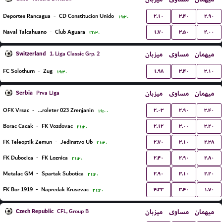
۲.۱۰
۳.۴۰
۲.۹۰
Deportes Rancagua
-
CD Constitucion Unido
۱۹:۳۰
۱.۷۰
۳.۵۰
۴.۰۰
Naval Talcahuano
-
Club Aguara
۲۲:۳۰
Switzerland
میزبان
مساوی
میهمان
1. Liga Classic Grp. 2
۱.۹۸
۳.۴۰
۳.۱۰
FC Solothurn
-
Zug
۱۹:۳۰
Serbia
میزبان
مساوی
میهمان
Prva Liga
۲.۰۳
۲.۹۰
۳.۴۰
OFK Vrsac
-
FK Proleter 023 Zrenjanin
۱۹:۰۰
۲.۱۲
۳.۰۰
۳.۲۰
Borac Cacak
-
FK Vozdovac
۲۱:۳۰
۲.۷۰
۳.۱۰
۲.۳۸
FK Teleoptik Zemun
-
Jedinstvo Ub
۲۱:۳۰
۲.۴۰
۲.۹۰
۲.۸۰
FK Dubocica
-
FK Loznica
۲۱:۳۰
۲.۹۰
۳.۱۰
۲.۲۰
Metalac GM
-
Spartak Subotica
۲۱:۳۰
۴.۳۳
۳.۴۰
۱.۷۰
FK Bor 1919
-
Napredak Krusevac
۲۱:۳۰
Czech Republic
میزبان
مساوی
میهمان
CFL, Group B