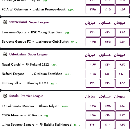
۲.۳۰
۳.۰۰
۲.۹۰
FK Kaspyi Aktau
-
Ulytau
۱۸:۳۰
۲.۴۵
۳.۰۵
۲.۵۹
FC Altai Oskemen
-
FK Kyzylzhar Petropavlovsk
۱۵:۳۰
Switzerland
میزبان
مساوی
میهمان
Super League
۳.۳۰
۴.۲۰
۱.۸۸
Lausanne-Sports
-
BSC Young Boys Bern
۱۹:۳۰
۱.۴۵
۴.۲۵
۵.۵۰
Servette Geneve FC
-
Grasshopper Club Zurich
۲۲:۰۰
Uzbekistan
میزبان
مساوی
میهمان
Super League
۱.۶۷
۳.۳۰
۴.۷۵
Nasaf Qarshi
-
FK Kokand 1912
۱۸:۳۰
۱.۱۸
۵.۵۰
۱۱.۰۰
Neftchi Fargona
-
PFK Qizilqum Zarafshon
۱۷:۳۰
۳.۲۰
۳.۳۰
۱.۹۹
FC Bunyodkor
-
Olmaliq OKMK
۱۸:۰۰
Russia
میزبان
مساوی
میهمان
Premier League
۱.۳۸
۴.۷۵
۶.۵۰
FK Lokomotiv Moscow
-
Akron Tolyatti
۱۸:۳۰
۱.۷۸
۳.۴۰
۴.۲۵
CSKA Moscow
-
FC Rostov
۲۱:۰۰
۲.۹۰
۳.۰۰
۲.۴۵
PFK Kryliya Sovetov Samara
-
FK Baltika Kaliningrad
۱۶:۰۰