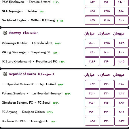
۱.۱۴
۷.۵۰
۱۱.۰۰
PSV Eindhoven
-
Fortuna Sittard
۲۱:۳۰
۱.۴۸
۴.۷۵
۵.۵۰
NEC Nijmegen
-
Telstar
۱۸:۰۰
۱.۵۷
۴.۱۵
۵.۰۰
Go Ahead Eagles
-
Willem II Tilburg
۲۰:۱۵
Norway
میزبان
مساوی
میهمان
Eliteserien
۵.۰۰
۴.۷۵
۱.۴۸
Valerenga IF Oslo
-
FK Bodo Glimt
۱۵:۳۰
۱.۴۰
۵.۰۰
۶.۰۰
Viking Stavanger
-
Sarpsborg 08
۱۷:۳۰
۲.۱۶
۳.۴۰
۳.۰۵
IK Start Kristiansand
-
Fredrikstad FK
۱۹:۳۰
Republic of Korea
میزبان
مساوی
میهمان
K-League 1
۱.۹۲
۳.۳۰
۳.۸۰
Jeonbuk Hyundai Motors FC
-
Jeju United
۱۴:۳۰
۳.۳۰
۳.۲۰
۲.۱۲
Pohang Steelers
-
Ulsan Hyundai Horang-i
۱۴:۳۰
۳.۷۰
۳.۵۰
۱.۹۳
Gimcheon Sangmu FC
-
FC Seoul
۱۴:۳۰
۳.۴۰
۳.۲۰
۲.۱۱
FC Anyang
-
Daejeon Citizen
۱۴:۳۰
۱.۸۵
۳.۳۰
۴.۳۳
Bucheon FC 1995
-
Gwangju FC
۱۴:۳۰