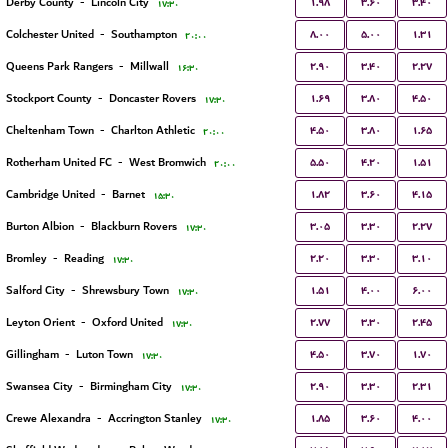
۱.۹۸
۳.۶۰
۳.۴۰
Derby County
-
Lincoln City
۱۷:۳۰
۸.۰۰
۵.۰۰
۱.۳۱
Colchester United
-
Southampton
۲۰:۰۰
۲.۹۰
۳.۴۰
۲.۲۷
Queens Park Rangers
-
Millwall
۱۶:۳۰
۱.۶۹
۳.۸۰
۴.۵۰
Stockport County
-
Doncaster Rovers
۱۷:۳۰
۴.۵۰
۳.۸۰
۱.۶۵
Cheltenham Town
-
Charlton Athletic
۲۰:۰۰
۵.۵۰
۴.۲۰
۱.۵۱
Rotherham United FC
-
West Bromwich
۲۰:۰۰
۱.۸۲
۳.۶۰
۴.۱۵
Cambridge United
-
Barnet
۱۵:۳۰
۳.۰۵
۳.۳۰
۲.۲۷
Burton Albion
-
Blackburn Rovers
۱۷:۳۰
۲.۲۰
۳.۳۰
۳.۱۰
Bromley
-
Reading
۱۷:۳۰
۱.۵۱
۴.۰۰
۶.۰۰
Salford City
-
Shrewsbury Town
۱۷:۳۰
۲.۷۷
۳.۳۰
۲.۴۵
Leyton Orient
-
Oxford United
۱۷:۳۰
۴.۵۰
۳.۷۰
۱.۷۰
Gillingham
-
Luton Town
۱۷:۳۰
۲.۹۰
۳.۳۰
۲.۳۱
Swansea City
-
Birmingham City
۱۷:۳۰
۱.۸۵
۳.۶۰
۴.۰۰
Crewe Alexandra
-
Accrington Stanley
۱۷:۳۰