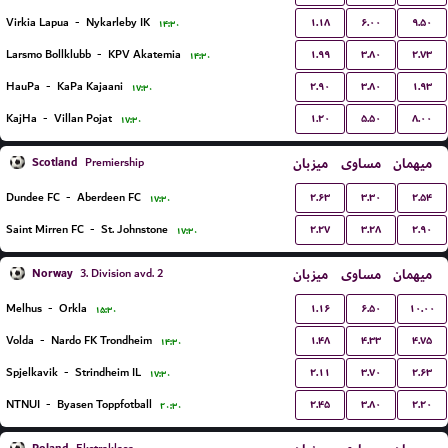
۱.۱۸
۶.۰۰
۹.۵۰
Virkia Lapua
-
Nykarleby IK
۱۴:۳۰
۱.۹۹
۳.۸۰
۲.۷۳
Larsmo Bollklubb
-
KPV Akatemia
۱۴:۳۰
۲.۹۰
۳.۸۰
۱.۹۳
HauPa
-
KaPa Kajaani
۱۷:۳۰
۱.۲۰
۵.۵۰
۸.۰۰
KajHa
-
Villan Pojat
۱۷:۳۰
Scotland
میزبان
مساوی
میهمان
Premiership
۲.۶۳
۳.۳۰
۲.۵۴
Dundee FC
-
Aberdeen FC
۱۷:۳۰
۲.۲۷
۳.۲۸
۲.۹۰
Saint Mirren FC
-
St. Johnstone
۱۷:۳۰
Norway
میزبان
مساوی
میهمان
3. Division avd. 2
۱.۱۶
۶.۵۰
۱۰.۰۰
Melhus
-
Orkla
۱۵:۳۰
۱.۴۸
۴.۳۳
۴.۷۵
Volda
-
Nardo FK Trondheim
۱۴:۳۰
۲.۱۱
۳.۷۰
۲.۶۳
Spjelkavik
-
Strindheim IL
۱۷:۳۰
۲.۴۵
۳.۸۰
۲.۲۰
NTNUI
-
Byasen Toppfotball
۲۰:۳۰