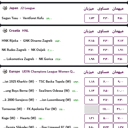
Japan
میزبان
مساوی
میهمان
J2 League
۱.۷۳
۳.۳۰
۴.۵۰
Sagan Tosu
-
Ventforet Kofu
۱۴:۰۰
Croatia
میزبان
مساوی
میهمان
HNL
۳.۱۵
۳.۳۰
۲.۱۲
HNK Rijeka
-
GNK Dinamo Zagreb
۱۸:۳۰
۳.۷۰
۳.۳۰
۱.۹۱
NK Rudes Zagreb
-
NK Osijek
۲۰:۰۰
۱.۹۸
۳.۴۰
۳.۵۰
NK Lokomotiva Zagreb
-
NK Gorica
۲۲:۳۰
Europe
میزبان
مساوی
میهمان
UEFA Champions League Women Qualification
۱.۱۸
۶.۰۰
۹.۰۰
Metalist 1925 Kharkiv (W)
-
TSC Backa Topola (W)
۱۴:۳۰
۱.۱۴
۶.۵۰
۱۰.۰۰
BSC Young Boys Berna (W)
-
SeaSters Odessa (W)
۱۶:۰۰
۱.۸۰
۳.۷۰
۳.۴۰
ZNK Sfk 2000 Sarajevo (W)
-
Racing FC Union Luxembourg (W)
۱۴:۳۰
...
۱۷.۰۰
۴۱.۰۰
Torreense (W)
-
FK Apolonia Fier (W)
۱۷:۰۰
۱.۳۱
۵.۰۰
۷.۰۰
Koge (W)
-
Hearts (W)
۱۷:۰۰
۶.۵۰
۴.۳۳
۱.۳۷
KS Vllaznia Shkoder (W)
-
Apollon Limassol FC (W)
۱۷:۳۰