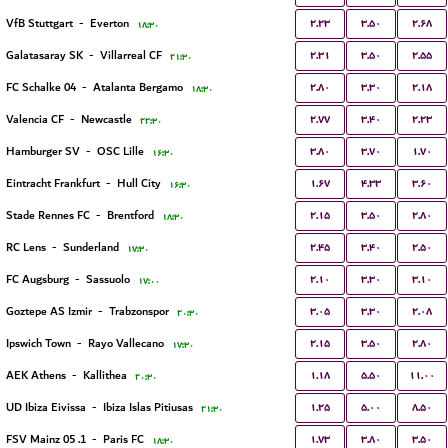
۲.۲۳
۳.۵۰
۲.۶۸
VfB Stuttgart
-
Everton
۱۸:۳۰
۲.۳۱
۳.۵۰
۲.۵۵
Galatasaray SK
-
Villarreal CF
۲۱:۳۰
۲.۸۰
۳.۳۰
۲.۱۸
FC Schalke 04
-
Atalanta Bergamo
۱۸:۳۰
۲.۷۷
۳.۴۰
۲.۲۳
Valencia CF
-
Newcastle
۲۲:۳۰
۳.۸۰
۳.۷۰
۱.۷۰
Hamburger SV
-
OSC Lille
۱۶:۳۰
۱.۶۷
۴.۳۳
۳.۶۰
Eintracht Frankfurt
-
Hull City
۱۶:۳۰
۲.۱۵
۳.۵۰
۲.۸۰
Stade Rennes FC
-
Brentford
۱۸:۳۰
۲.۴۵
۳.۴۰
۲.۵۰
RC Lens
-
Sunderland
۱۷:۳۰
۲.۱۰
۳.۳۰
۳.۱۰
FC Augsburg
-
Sassuolo
۱۷:۰۰
۳.۰۵
۳.۳۰
۲.۰۸
Goztepe AS Izmir
-
Trabzonspor
۲۰:۳۰
۲.۱۵
۳.۵۰
۲.۸۰
Ipswich Town
-
Rayo Vallecano
۱۷:۳۰
۱.۱۸
۵.۵۰
۱۱.۰۰
AEK Athens
-
Kallithea
۲۰:۳۰
۱.۲۵
۵.۰۰
۸.۵۰
UD Ibiza Eivissa
-
Ibiza Islas Pitiusas
۲۱:۳۰
۱.۷۳
۳.۸۰
۳.۵۰
1. FSV Mainz 05
-
Paris FC
۱۸:۳۰