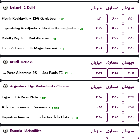
Iceland
میزبان
مساوی
میهمان
2. Deild
۱.۲۲
۶.۰۰
۷.۵۰
Fjolnir Reykjavik
-
KFG Gardabaer
۱۷:۳۰
۳.۲۰
۴.۰۰
۱.۸۰
Knattspyrnufelag Austfjarda
-
Haukar Hafnarfjordur
۱۷:۳۰
۲.۰۵
۳.۷۰
۲.۸۰
Dalvik/Reynir
-
Kari Akranes
۱۹:۳۰
۲.۰۱
۳.۸۰
۲.۸۰
Hviti Riddarinn
-
IF Magni Grenivik
۲۰:۰۰
Brazil
میزبان
مساوی
میهمان
Serie A
۲.۳۱
۳.۱۵
۳.۰۵
Gremio Porto Alegrense RS
-
Sao Paulo FC
۲۲:۳۰
Argentina
میزبان
مساوی
میهمان
Liga Profesional - Clausura
۳.۵۰
۲.۸۰
۲.۲۶
Tigre
-
CA River Plate
۲۳:۳۰
۱.۸۵
۳.۱۰
۴.۷۵
Atletico Tucuman
-
Sarmiento
۲۱:۱۵
۲.۸۰
۲.۶۸
۲.۸۰
Deportivo Riestra
-
Estudiantes de la Plata
۲۱:۱۵
Estonia
میزبان
مساوی
میهمان
Meistriliiga