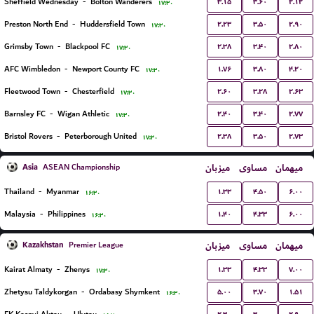
۳.۱۵
۳.۶۰
۲.۱۲
Sheffield Wednesday
-
Bolton Wanderers
۱۷:۳۰
۲.۲۳
۳.۵۰
۲.۹۰
Preston North End
-
Huddersfield Town
۱۷:۳۰
۲.۳۸
۳.۴۰
۲.۸۰
Grimsby Town
-
Blackpool FC
۱۷:۳۰
۱.۷۶
۳.۸۰
۴.۲۰
AFC Wimbledon
-
Newport County FC
۱۷:۳۰
۲.۶۰
۳.۲۸
۲.۶۳
Fleetwood Town
-
Chesterfield
۱۷:۳۰
۲.۴۰
۳.۴۰
۲.۷۷
Barnsley FC
-
Wigan Athletic
۱۷:۳۰
۲.۳۸
۳.۵۰
۲.۷۳
Bristol Rovers
-
Peterborough United
۱۷:۳۰
Asia
میزبان
مساوی
میهمان
ASEAN Championship
۱.۳۳
۴.۵۰
۶.۰۰
Thailand
-
Myanmar
۱۶:۳۰
۱.۴۰
۴.۳۳
۶.۰۰
Malaysia
-
Philippines
۱۶:۳۰
Kazakhstan
میزبان
مساوی
میهمان
Premier League
۱.۳۳
۴.۳۳
۷.۰۰
Kairat Almaty
-
Zhenys
۱۷:۳۰
۵.۰۰
۳.۷۰
۱.۵۱
Zhetysu Taldykorgan
-
Ordabasy Shymkent
۱۶:۳۰