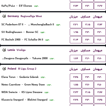
۲.۷۳
۳.۴۰
۲.۲۷
KaPa/PuLe
-
EIF Ekenas
۱۸:۳۰
Germany
میزبان
مساوی
میهمان
Regionalliga West
۲.۳۱
۳.۱۵
۲.۷۳
SC Paderborn 07 II
-
Borussia Monchengladbach II
۱۵:۳۰
۱.۹۵
۳.۴۰
۳.۳۰
SV Rodinghausen
-
Bonner SC
۱۵:۳۰
۲.۱۴
۳.۴۰
۲.۸۰
FC Bocholt 1900
-
FC Schalke 04 II
۱۵:۳۰
Latvia
میزبان
مساوی
میهمان
Virsliga
۱.۷۶
۳.۶۰
۳.۸۰
BFC Daugava Daugavpils
-
Tukums 2000
۱۶:۳۰
Poland
میزبان
مساوی
میهمان
III Liga, Group 2
۲.۴۵
۳.۴۰
۲.۴۰
Elana Torun
-
Gedania Gdansk
۱۴:۳۰
۱.۸۵
۳.۷۰
۳.۵۰
Notec Czarnkow
-
Grom Nowy Staw
۱۶:۳۰
۲.۲۳
۳.۱۵
۲.۷۷
WDA Swiecie
-
KS Lipno Steszew
۱۸:۳۰
۲.۳۸
۳.۴۰
۲.۴۵
Kluczevia Stargard
-
Blekitni Stargard
۱۸:۳۰