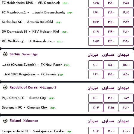
۱.۶۵
۳.۸۰
۴.۷۵
FC Heidenheim 1846
-
VfL Osnabruck
۱۴:۳۰
۱.۷۱
۳.۸۰
۴.۲۵
1.FC Magdeburg
-
TSV Eintracht Braunschweig
۱۴:۳۰
۲.۶۳
۳.۶۰
۲.۳۹
Karlsruher SC
-
Arminia Bielefeld
۱۴:۳۰
۲.۰۹
۳.۴۰
۳.۲۰
SV Darmstadt 98
-
KSV Holstein Kiel
۱۴:۳۰
۱.۵۷
۴.۲۰
۴.۵۰
VfL Wolfsburg
-
FC Kaiserslautern
۲۲:۰۰
Serbia
میزبان
مساوی
میهمان
Super Liga
۱.۱۰
۸.۵۰
۱۵.۰۰
FK Red Star Belgrade (Crvena Zvezda)
-
FK Novi Pazar
۲۱:۳۰
۱.۳۱
۴.۵۰
۸.۵۰
FK Radnicki 1923 Kragujevac
-
FK Zemun
۲۱:۳۰
Republic of Korea
میزبان
مساوی
میهمان
K-League 2
۴.۰۰
۳.۶۰
۱.۷۳
Paju Citizen FC
-
Suwon City
۱۴:۳۰
۲.۰۴
۳.۱۵
۳.۳۰
Seongnam FC
-
Cheonan City
۱۴:۳۰
Finland
میزبان
مساوی
میهمان
Kolmonen
۱.۱۴
۷.۰۰
۱۰.۰۰
Tampere United II
-
Saaksjaerven Loiske
۱۴:۳۰