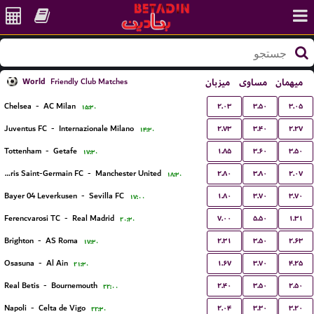
World
میزبان
مساوی
میهمان
Friendly Club Matches
۲.۰۳
۳.۵۰
۳.۰۵
Chelsea
-
AC Milan
۱۵:۳۰
۲.۷۳
۳.۴۰
۲.۲۷
Juventus FC
-
Internazionale Milano
۱۴:۳۰
۱.۸۵
۳.۶۰
۳.۵۰
Tottenham
-
Getafe
۱۷:۳۰
۲.۸۰
۳.۸۰
۲.۰۷
Paris Saint-Germain FC
-
Manchester United
۱۸:۳۰
۱.۸۰
۳.۷۰
۳.۷۰
Bayer 04 Leverkusen
-
Sevilla FC
۱۷:۰۰
۷.۰۰
۵.۵۰
۱.۳۱
Ferencvarosi TC
-
Real Madrid
۲۰:۳۰
۲.۳۱
۳.۵۰
۲.۶۳
Brighton
-
AS Roma
۱۷:۳۰
۱.۶۷
۳.۷۰
۴.۲۵
Osasuna
-
Al Ain
۲۱:۳۰
۲.۴۰
۳.۵۰
۲.۵۰
Real Betis
-
Bournemouth
۲۲:۰۰
۲.۰۴
۳.۳۰
۳.۲۰
Napoli
-
Celta de Vigo
۲۲:۳۰