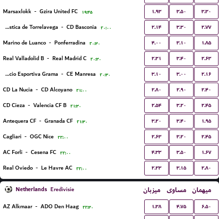
۱.۹۳
۳.۵۰
۳.۳۰
Marsaxlokk
-
Gzira United FC
۱۹:۴۵
۲.۱۴
۳.۳۰
۲.۷۷
Gimnastica de Torrelavega
-
CD Basconia
۲۰:۰۰
۴.۰۰
۳.۱۰
۱.۸۵
Marino de Luanco
-
Ponferradina
۲۰:۳۰
۲.۳۱
۳.۴۰
۲.۶۳
Real Valladolid B
-
Real Madrid C
۲۰:۳۰
۳.۱۰
۳.۰۰
۲.۱۶
Fundacio Esportiva Grama
-
CE Manresa
۲۰:۳۰
۲.۸۰
۲.۹۰
۲.۴۰
CD La Nucia
-
CD Alcoyano
۲۱:۰۰
۲.۵۴
۳.۲۰
۲.۴۵
CD Cieza
-
Valencia CF B
۲۱:۳۰
۳.۲۰
۳.۴۰
۱.۹۵
Antequera CF
-
Granada CF
۲۱:۳۰
۲.۶۳
۳.۲۰
۲.۴۵
Cagliari
-
OGC Nice
۲۲:۰۰
۴.۳۳
۳.۵۰
۱.۶۷
AC Forli
-
Cesena FC
۲۲:۰۰
۲.۲۳
۳.۱۵
۲.۸۰
Real Oviedo
-
Le Havre AC
۲۲:۰۰
Netherlands
میزبان
مساوی
میهمان
Eredivisie
۱.۳۸
۴.۷۵
۶.۵۰
AZ Alkmaar
-
ADO Den Haag
۲۲:۳۰