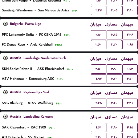
۲.۸۰
۳.۱۰
۲.۳۴
Union San Felipe
-
Deportes Recoleta
۲۰:۰۰
۲.۳۴
۳.۰۵
۲.۸۰
Santiago Wanderers
-
San Marcos de Arica
۲۲:۳۰
Bulgaria
میزبان
مساوی
میهمان
Parva Liga
۲.۸۰
۳.۱۵
۲.۳۶
PFC Lokomotiv Sofia
-
FC CSKA 1948
۱۹:۳۰
۳.۶۰
۳.۲۰
۱.۹۸
FC Dunav Ruse
-
Arda Kardzhali
۲۱:۴۵
Austria
میزبان
مساوی
میهمان
Landesliga Niederosterreich
۳.۵۰
۳.۸۰
۱.۷۳
SKN Sankt Polten II
-
ASK Ebreichsdorf
۱۹:۰۰
۱.۹۳
۳.۲۰
۳.۵۰
ASV Hohenau
-
Korneuburg ASC
۲۱:۳۰
Austria
میزبان
مساوی
میهمان
Regionalliga Sud
۲.۴۵
۳.۶۰
۲.۳۱
SVG Bleiburg
-
ATSV Wolfsberg
۱۹:۰۰
Austria
میزبان
مساوی
میهمان
Landesliga Karnten
۱.۶۱
۳.۸۰
۴.۱۵
SAK Klagenfurt
-
KAC 1909
۱۹:۰۰
۲.۴۰
۳.۶۰
۲.۳۸
ATUS Ferlach
-
SV Matrei
۱۹:۳۰