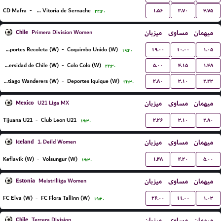
۱.۵۶
۳.۷۰
۴.۷۵
CD Mafra
-
GD Vitoria de Sernache
۲۲:۳۰
Chile
میزبان
مساوی
میهمان
Primera Division Women
۱۹.۰۰
۱۰.۰۰
۱.۰۵
Deportes Recoleta (W)
-
Coquimbo Unido (W)
۱۹:۳۰
۵.۰۰
۴.۱۵
۱.۴۸
Universidad de Chile (W)
-
Colo Colo (W)
۲۲:۳۰
۲.۸۰
۳.۱۰
۲.۲۳
Santiago Wanderers (W)
-
Deportes Iquique (W)
۲۲:۳۰
Mexico
میزبان
مساوی
میهمان
U21 Liga MX
۲.۲۶
۳.۱۰
۲.۸۰
Tijuana U21
-
Club Leon U21
۱۹:۳۰
Iceland
میزبان
مساوی
میهمان
1. Deild Women
۱.۴۸
۴.۲۰
۵.۰۰
Keflavik (W)
-
Volsungur (W)
۱۹:۳۰
Estonia
میزبان
مساوی
میهمان
Meistriliiga Women
۲۶.۰۰
۱۱.۰۰
۱.۰۳
FC Elva (W)
-
FC Flora Tallinn (W)
۱۹:۳۰
Chile
میزبان
مساوی
میهمان
Tercera Division