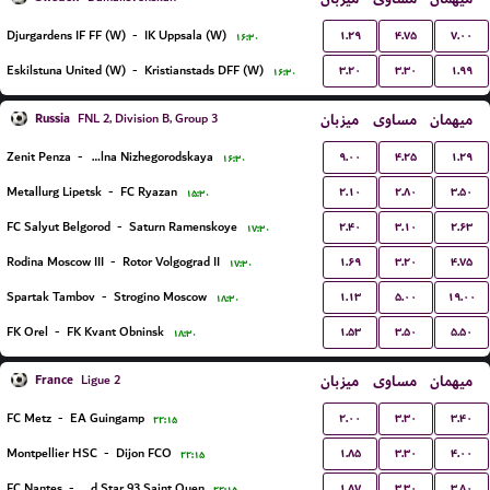
۱.۲۹
۴.۷۵
۷.۰۰
Djurgardens IF FF (W)
-
IK Uppsala (W)
۱۶:۳۰
۳.۲۰
۳.۳۰
۱.۹۹
Eskilstuna United (W)
-
Kristianstads DFF (W)
۱۶:۳۰
Russia
میزبان
مساوی
میهمان
FNL 2, Division B, Group 3
۹.۰۰
۴.۲۵
۱.۲۹
Zenit Penza
-
Volna Nizhegorodskaya
۱۶:۳۰
۲.۱۰
۲.۸۰
۳.۵۰
Metallurg Lipetsk
-
FC Ryazan
۱۵:۳۰
۲.۴۰
۳.۱۰
۲.۶۳
FC Salyut Belgorod
-
Saturn Ramenskoye
۱۷:۳۰
۱.۶۹
۳.۲۰
۴.۷۵
Rodina Moscow III
-
Rotor Volgograd II
۱۷:۳۰
۱.۱۳
۵.۰۰
۱۹.۰۰
Spartak Tambov
-
Strogino Moscow
۱۸:۳۰
۱.۵۳
۳.۵۰
۵.۵۰
FK Orel
-
FK Kvant Obninsk
۱۸:۳۰
France
میزبان
مساوی
میهمان
Ligue 2
۲.۰۰
۳.۳۰
۳.۴۰
FC Metz
-
EA Guingamp
۲۲:۱۵
۱.۸۵
۳.۳۰
۴.۰۰
Montpellier HSC
-
Dijon FCO
۲۲:۱۵
۱.۸۷
۳.۳۰
۳.۸۰
FC Nantes
-
Red Star 93 Saint Ouen