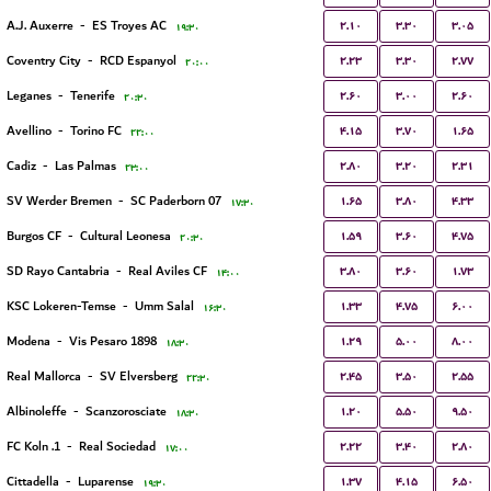
۲.۱۰
۳.۳۰
۳.۰۵
A.J. Auxerre
-
ES Troyes AC
۱۹:۳۰
۲.۲۳
۳.۳۰
۲.۷۷
Coventry City
-
RCD Espanyol
۲۰:۰۰
۲.۶۰
۳.۰۰
۲.۶۰
Leganes
-
Tenerife
۲۰:۳۰
۴.۱۵
۳.۷۰
۱.۶۵
Avellino
-
Torino FC
۲۲:۰۰
۲.۸۰
۳.۲۰
۲.۳۱
Cadiz
-
Las Palmas
۲۳:۰۰
۱.۶۵
۳.۸۰
۴.۳۳
SV Werder Bremen
-
SC Paderborn 07
۱۷:۳۰
۱.۵۹
۳.۶۰
۴.۷۵
Burgos CF
-
Cultural Leonesa
۲۰:۳۰
۳.۸۰
۳.۶۰
۱.۷۳
SD Rayo Cantabria
-
Real Aviles CF
۱۴:۰۰
۱.۳۳
۴.۷۵
۶.۰۰
KSC Lokeren-Temse
-
Umm Salal
۱۶:۳۰
۱.۲۹
۵.۰۰
۸.۰۰
Modena
-
Vis Pesaro 1898
۱۸:۳۰
۲.۴۵
۳.۵۰
۲.۵۵
Real Mallorca
-
SV Elversberg
۲۲:۳۰
۱.۲۰
۵.۵۰
۹.۵۰
Albinoleffe
-
Scanzorosciate
۱۸:۳۰
۲.۲۲
۳.۴۰
۲.۸۰
1. FC Koln
-
Real Sociedad
۱۷:۰۰
۱.۳۷
۴.۱۵
۶.۵۰
Cittadella
-
Luparense
۱۹:۳۰