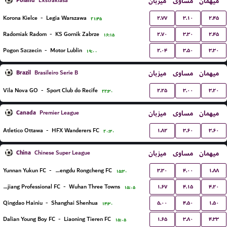
Poland
میزبان
مساوی
میهمان
Ekstraklasa
۲.۷۷
۳.۱۰
۲.۴۵
Korona Kielce
-
Legia Warszawa
۲۱:۴۵
۲.۷۰
۳.۳۰
۲.۴۵
Radomiak Radom
-
KS Gornik Zabrze
۱۶:۱۵
۲.۰۴
۳.۵۰
۳.۳۰
Pogon Szczecin
-
Motor Lublin
۱۹:۰۰
Brazil
میزبان
مساوی
میهمان
Brasileiro Serie B
۲.۲۵
۳.۰۰
۳.۲۰
Vila Nova GO
-
Sport Club do Recife
۲۲:۳۰
Canada
میزبان
مساوی
میهمان
Premier League
۱.۸۲
۳.۶۰
۳.۶۰
Atletico Ottawa
-
HFX Wanderers FC
۲۰:۳۰
China
میزبان
مساوی
میهمان
Chinese Super League
۳.۳۰
۴.۰۰
۱.۸۸
Yunnan Yukun FC
-
Chengdu Rongcheng FC
۱۵:۳۰
۱.۶۷
۴.۱۵
۴.۲۰
Zhejiang Professional FC
-
Wuhan Three Towns
۱۵:۰۵
۵.۰۰
۴.۵۰
۱.۵۰
Qingdao Hainiu
-
Shanghai Shenhua
۱۴:۳۰
۱.۶۵
۳.۸۰
۴.۳۳
Dalian Young Boy FC
-
Liaoning Tieren FC
۱۵:۰۵