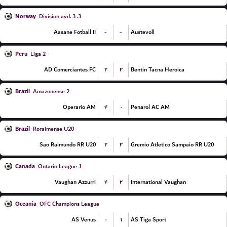
Norway
3. Division avd. 3
-
-
Aasane Fotball II
Austevoll
Peru
Liga 2
۲
۲
AD Comerciantes FC
Bentin Tacna Heroica
Brazil
Amazonense 2
۴
۰
Operario AM
Penarol AC AM
Brazil
Roraimense U20
۲
۲
Sao Raimundo RR U20
Gremio Atletico Sampaio RR U20
Canada
Ontario League 1
۴
۲
Vaughan Azzurri
International Vaughan
Oceania
OFC Champions League
۰
۱
AS Venus
AS Tiga Sport