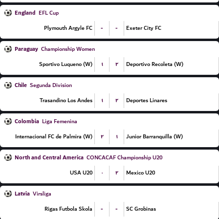
England
EFL Cup
-
-
Plymouth Argyle FC
Exeter City FC
Paraguay
Championship Women
۱
۲
Sportivo Luqueno (W)
Deportivo Recoleta (W)
Chile
Segunda Division
۱
۲
Trasandino Los Andes
Deportes Linares
Colombia
Liga Femenina
۲
۱
Internacional FC de Palmira (W)
Junior Barranquilla (W)
North and Central America
CONCACAF Championship U20
۰
۲
USA U20
Mexico U20
Latvia
Virsliga
-
-
Rigas Futbola Skola
SC Grobinas