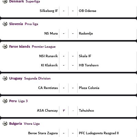
Denmark
Superliga
-
-
Silkeborg IF
OB Odense
Slovenia
Prva liga
-
-
NS Mura
Radomlje
Faroe Islands
Premier League
-
-
NSI Runavík
Skala IF
-
-
KI Klaksvík
HB Torshavn
Uruguay
Segunda Division
-
-
CA Rentistas
Plaza Colonia
Peru
Liga 3
۳
۰
ASA Chancay
Tahuishco
Bulgaria
Vtora Liga
-
-
Beroe Stara Zagora
PFC Ludogorets Razgrad II