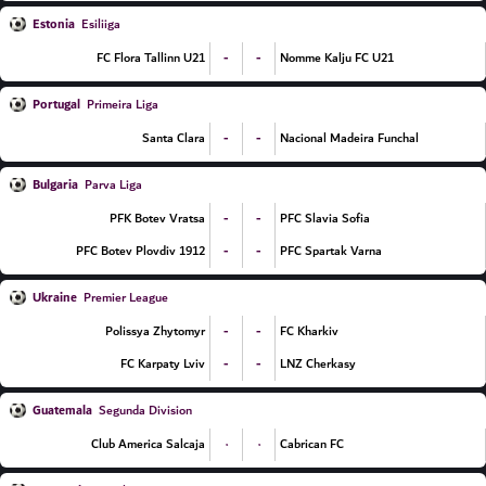
Estonia
Esiliiga
-
-
FC Flora Tallinn U21
Nomme Kalju FC U21
Portugal
Primeira Liga
-
-
Santa Clara
Nacional Madeira Funchal
Bulgaria
Parva Liga
-
-
PFK Botev Vratsa
PFC Slavia Sofia
-
-
PFC Botev Plovdiv 1912
PFC Spartak Varna
Ukraine
Premier League
-
-
Polissya Zhytomyr
FC Kharkiv
-
-
FC Karpaty Lviv
LNZ Cherkasy
Guatemala
Segunda Division
۰
۰
Club America Salcaja
Cabrican FC