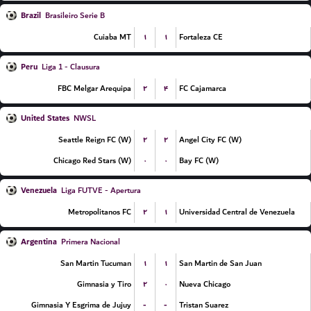
Brazil
Brasileiro Serie B
۱
۱
Cuiaba MT
Fortaleza CE
Peru
Liga 1 - Clausura
۲
۴
FBC Melgar Arequipa
FC Cajamarca
United States
NWSL
۲
۲
Seattle Reign FC (W)
Angel City FC (W)
۰
۰
Chicago Red Stars (W)
Bay FC (W)
Venezuela
Liga FUTVE - Apertura
۲
۱
Metropolitanos FC
Universidad Central de Venezuela
Argentina
Primera Nacional
۱
۱
San Martin Tucuman
San Martin de San Juan
۲
۰
Gimnasia y Tiro
Nueva Chicago
-
-
Gimnasia Y Esgrima de Jujuy
Tristan Suarez