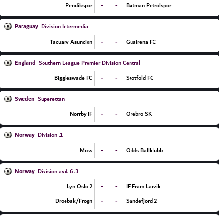
-
-
Pendikspor
Batman Petrolspor
Paraguay
Division Intermedia
-
-
Tacuary Asuncion
Guairena FC
England
Southern League Premier Division Central
-
-
Biggleswade FC
Stotfold FC
Sweden
Superettan
-
-
Norrby IF
Orebro SK
Norway
1. Division
-
-
Moss
Odds Ballklubb
Norway
3. Division avd. 6
-
-
Lyn Oslo 2
IF Fram Larvik
-
-
Droebak/Frogn
Sandefjord 2