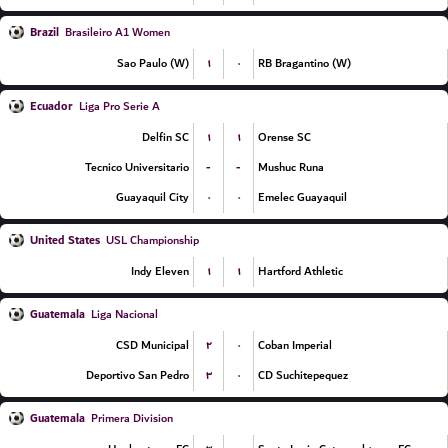
Brazil
Brasileiro A1 Women
۱
۰
Sao Paulo (W)
RB Bragantino (W)
Ecuador
Liga Pro Serie A
۱
۱
Delfin SC
Orense SC
-
-
Tecnico Universitario
Mushuc Runa
۰
۰
Guayaquil City
Emelec Guayaquil
United States
USL Championship
۱
۱
Indy Eleven
Hartford Athletic
Guatemala
Liga Nacional
۲
۰
CSD Municipal
Coban Imperial
۳
۰
Deportivo San Pedro
CD Suchitepequez
Guatemala
Primera Division