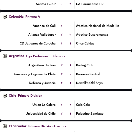
۰
۲
Santos FC SP
CA Paranaense PR
Colombia
Primera A
۱
۰
America de Cali
Atletico Nacional de Medellin
۲
۳
Alianza Valledupar
Atletico Bucaramanga
۱
۱
CD Jaguares de Cordoba
Once Caldas
Argentina
Liga Profesional - Clausura
۲
۱
Argentinos Juniors
Racing Club
۲
۰
Gimnasia y Esgrima La Plata
Barracas Central
۲
۱
Defensa y Justicia
Newell's Old Boys
Chile
Primera Division
۱
۲
Union La Calera
Colo Colo
۲
۱
Universidad de Chile
Palestino Santiago
El Salvador
Primera Division Apertura