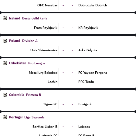
-
-
OFC Nesebar
Dobrudzha Dobrich
Iceland
Besta deild karla
-
-
Fram Reykjavik
KR Reykjavik
Poland
1. Division
-
-
Unia Skierniewice
Arka Gdynia
Uzbekistan
Pro League
-
-
Metallurg Bekobod
FC Yaypan Fergana
-
-
Lochin
PFC Terdu
Colombia
Primera B
-
-
Tigres FC
Envigado
Portugal
Liga Segunda
-
-
Benfica Lisbon B
Leixoes
-
-
Lusitania FC
FC Porto B