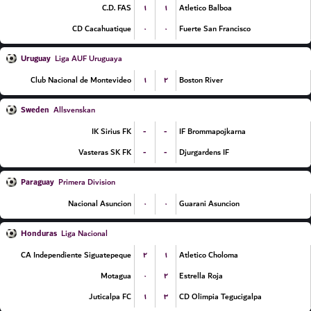
۱
۱
C.D. FAS
Atletico Balboa
۰
۰
CD Cacahuatique
Fuerte San Francisco
Uruguay
Liga AUF Uruguaya
۱
۲
Club Nacional de Montevideo
Boston River
Sweden
Allsvenskan
-
-
IK Sirius FK
IF Brommapojkarna
-
-
Vasteras SK FK
Djurgardens IF
Paraguay
Primera Division
۰
۰
Nacional Asuncion
Guarani Asuncion
Honduras
Liga Nacional
۲
۱
CA Independiente Siguatepeque
Atletico Choloma
۰
۲
Motagua
Estrella Roja
۱
۳
Juticalpa FC
CD Olimpia Tegucigalpa