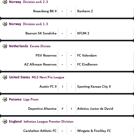
Norway
3. Division avd. 2
-
-
Rosenborg BK II
Ranheim 2
Norway
3. Division avd. 1
-
-
Baerum SK Sandvika
KFUM 2
Netherlands
Eerste Divisie
-
-
PSV Reserves
FC Volendam
-
-
AZ Alkmaar Reserves
FC Eindhoven
United States
MLS Next Pro League
۱
۰
Austin FC II
Sporting Kansas City II
Panama
Liga Prom
۲
۱
Deportivo Altamira
Atletico Junior de David
England
Isthmian League Premier Division
-
-
Carshalton Athletic FC
Wingate & Finchley FC