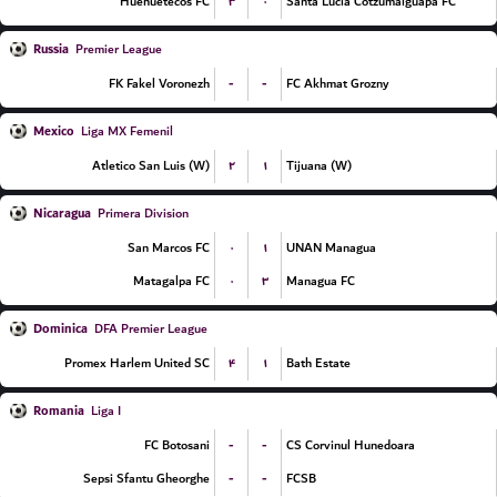
۳
۰
Huehuetecos FC
Santa Lucia Cotzumalguapa FC
Russia
Premier League
-
-
FK Fakel Voronezh
FC Akhmat Grozny
Mexico
Liga MX Femenil
۲
۱
Atletico San Luis (W)
Tijuana (W)
Nicaragua
Primera Division
۰
۱
San Marcos FC
UNAN Managua
۰
۳
Matagalpa FC
Managua FC
Dominica
DFA Premier League
۴
۱
Promex Harlem United SC
Bath Estate
Romania
Liga I
-
-
FC Botosani
CS Corvinul Hunedoara
-
-
Sepsi Sfantu Gheorghe
FCSB