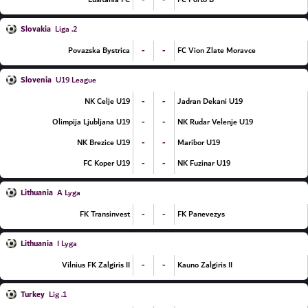
Slovakia
2. Liga
-
-
Povazska Bystrica
FC Vion Zlate Moravce
Slovenia
U19 League
-
-
NK Celje U19
Jadran Dekani U19
-
-
Olimpija Ljubljana U19
NK Rudar Velenje U19
-
-
NK Brezice U19
Maribor U19
-
-
FC Koper U19
NK Fuzinar U19
Lithuania
A Lyga
-
-
FK Transinvest
FK Panevezys
Lithuania
I Lyga
-
-
Vilnius FK Zalgiris II
Kauno Zalgiris II
Turkey
1. Lig