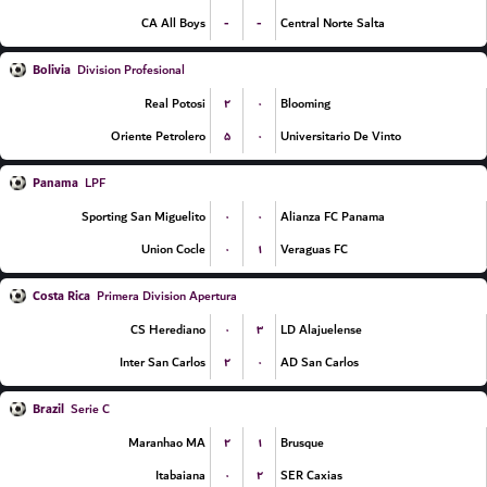
-
-
CA All Boys
Central Norte Salta
Bolivia
Division Profesional
۲
۰
Real Potosi
Blooming
۵
۰
Oriente Petrolero
Universitario De Vinto
Panama
LPF
۰
۰
Sporting San Miguelito
Alianza FC Panama
۰
۱
Union Cocle
Veraguas FC
Costa Rica
Primera Division Apertura
۰
۳
CS Herediano
LD Alajuelense
۲
۰
Inter San Carlos
AD San Carlos
Brazil
Serie C
۲
۱
Maranhao MA
Brusque
۰
۲
Itabaiana
SER Caxias