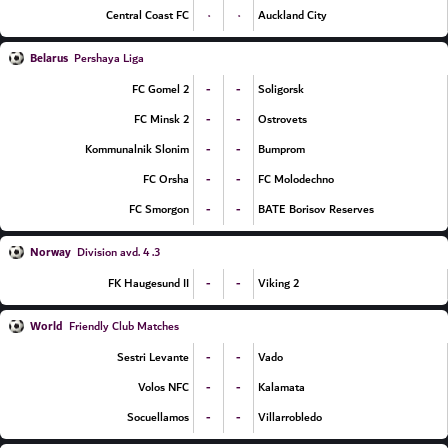
۰
۰
Central Coast FC
Auckland City
Belarus
Pershaya Liga
-
-
FC Gomel 2
Soligorsk
-
-
FC Minsk 2
Ostrovets
-
-
Kommunalnik Slonim
Bumprom
-
-
FC Orsha
FC Molodechno
-
-
FC Smorgon
BATE Borisov Reserves
Norway
3. Division avd. 4
-
-
FK Haugesund II
Viking 2
World
Friendly Club Matches
-
-
Sestri Levante
Vado
-
-
Volos NFC
Kalamata
-
-
Socuellamos
Villarrobledo