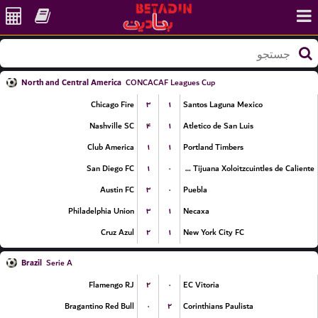
North and Central America
CONCACAF Leagues Cup
۳
۱
Chicago Fire
Santos Laguna Mexico
۴
۱
Nashville SC
Atletico de San Luis
۱
۱
Club America
Portland Timbers
۱
۰
San Diego FC
Club Tijuana Xoloitzcuintles de Caliente
۳
۰
Austin FC
Puebla
۳
۱
Philadelphia Union
Necaxa
۲
۱
Cruz Azul
New York City FC
Brazil
Serie A
۲
۰
Flamengo RJ
EC Vitoria
۰
۲
Bragantino Red Bull
Corinthians Paulista