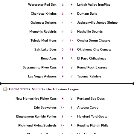
۵
۴
Worcester Red Sox
Lehigh Valley IronPigs
۵
۴
Charlotte Knights
Durham Bulls
۰
۰
Gwinnett Stripers
Jacksonville Jumbo Shrimp
۳
۵
Memphis Redbirds
Nashville Sounds
۳
۱۰
Toledo Mud Hens
Omaha Storm Chasers
۵
۱۱
Salt Lake Bees
Oklahoma City Comets
۶
۸
Reno Aces
El Paso Chihuahuas
۱
۷
Sacramento River Cats
Round Rock Express
۴
۲
Las Vegas Aviators
Tacoma Rainiers
United States
MiLB Double-A Eastern League
۴
۷
New Hampshire Fisher Cats
Portland Sea Dogs
۱۰
۱
Erie Seawolves
Altoona Curve
۱
۰
Binghamton Rumble Ponies
Hartford Yard Goats
۱۰
۹
Richmond Flying Squirrels
Reading Fightin Phils