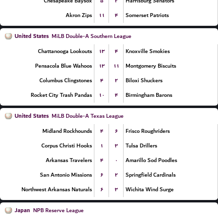
۵
۲
Chesapeake Baysox
Harrisburg Senators
۱۱
۴
Akron Zips
Somerset Patriots
United States
MiLB Double-A Southern League
۱۳
۴
Chattanooga Lookouts
Knoxville Smokies
۱۳
۱۱
Pensacola Blue Wahoos
Montgomery Biscuits
۴
۲
Columbus Clingstones
Biloxi Shuckers
۱۰
۴
Rocket City Trash Pandas
Birmingham Barons
United States
MiLB Double-A Texas League
۴
۶
Midland Rockhounds
Frisco Roughriders
۱
۳
Corpus Christi Hooks
Tulsa Drillers
۴
۰
Arkansas Travelers
Amarillo Sod Poodles
۶
۲
San Antonio Missions
Springfield Cardinals
۶
۳
Northwest Arkansas Naturals
Wichita Wind Surge
Japan
NPB Reserve League