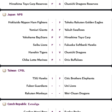
۲
۵
Hiroshima Toyo Carp Reserves
Chunichi Dragons Reserves
Japan
NPB
۰
۶
Hokkaido Nippon Ham Fighters
Tohoku Rakuten Golden Eagles
۸
۲
Yomiuri Giants
Yakult Swallows
۴
۳
Yokohama BayStars
Hiroshima Toyo Carp
۲
۱
Seibu Lions
Fukuoka Softbank Hawks
۱
۷
Hanshin Tigers
Chunichi Dragons
۴
۱
Chiba Lotte Marines
Orix Buffaloes
Taiwan
CPBL
۱
۶
TSG Hawks
Citic Brothers Elephants
-
-
Fubon Guardians
Uni Lions
-
-
Rakuten Monkeys
Wei-Chuan Dragons
Czech Republic
Extraliga
۹
۳
Cardion Hrosi Brno
Eagles Praha