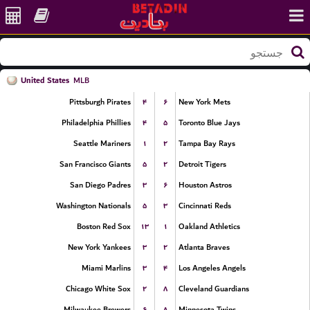
United States
MLB
۴
۶
Pittsburgh Pirates
New York Mets
۴
۵
Philadelphia Phillies
Toronto Blue Jays
۱
۲
Seattle Mariners
Tampa Bay Rays
۵
۲
San Francisco Giants
Detroit Tigers
۳
۶
San Diego Padres
Houston Astros
۵
۳
Washington Nationals
Cincinnati Reds
۱۳
۱
Boston Red Sox
Oakland Athletics
۳
۲
New York Yankees
Atlanta Braves
۳
۴
Miami Marlins
Los Angeles Angels
۲
۸
Chicago White Sox
Cleveland Guardians
۶
۸
Milwaukee Brewers
Minnesota Twins