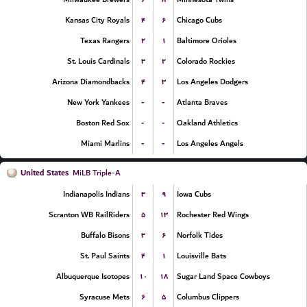
۴
۶
Kansas City Royals
Chicago Cubs
۲
۱
Texas Rangers
Baltimore Orioles
۳
۲
St. Louis Cardinals
Colorado Rockies
۴
۳
Arizona Diamondbacks
Los Angeles Dodgers
-
-
New York Yankees
Atlanta Braves
-
-
Boston Red Sox
Oakland Athletics
-
-
Miami Marlins
Los Angeles Angels
United States
MiLB Triple-A
۳
۹
Indianapolis Indians
Iowa Cubs
۵
۱۳
Scranton WB RailRiders
Rochester Red Wings
۳
۶
Buffalo Bisons
Norfolk Tides
۴
۱
St. Paul Saints
Louisville Bats
۱۰
۱۸
Albuquerque Isotopes
Sugar Land Space Cowboys
۶
۵
Syracuse Mets
Columbus Clippers